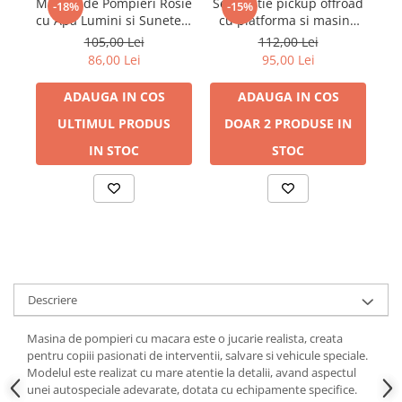
Masina de Pompieri Rosie
Set politie pickup offroad
Au
-18%
-15%
cu Apa Lumini si Sunete 3
cu platforma si masina
ani+
tractata
105,00 Lei
112,00 Lei
86,00 Lei
95,00 Lei
ADAUGA IN COS
ADAUGA IN COS
ULTIMUL PRODUS
DOAR 2 PRODUSE IN
IN STOC
STOC
Descriere
Masina de pompieri cu macara este o jucarie realista, creata
pentru copiii pasionati de interventii, salvare si vehicule speciale.
Modelul este realizat cu mare atentie la detalii, avand aspectul
unei autospeciale adevarate, dotata cu echipamente specifice.