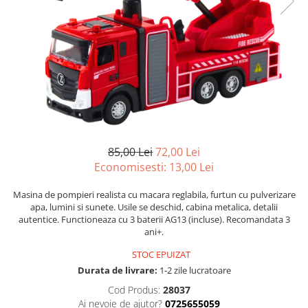
Igiena si Ingrijire Postnatala
Jucarii de baie
Ingrijire cosmetica mamici
Seturi de frumusete
Perioada Alaptarii
Perioada Sarcinii
Caluti balansoar
Pompe de san
Interactive, educative si muzicale
Sisteme De Purtare
Figurine
Ateliere si unelte
Blocuri de constructie
85,00 Lei
72,00 Lei
Covorase de dans
Economisesti:
13,00
Lei
Creative
Masina de pompieri realista cu macara reglabila, furtun cu pulverizare
De plus
apa, lumini si sunete. Usile se deschid, cabina metalica, detalii
autentice. Functioneaza cu 3 baterii AG13 (incluse). Recomandata 3
Electrocasnice si bucatarii
ani+.
Fotolii gonflabile
STOC EPUIZAT
Durata de livrare:
1-2 zile lucratoare
Jocuri de indemanare
Cod Produs:
28037
Jocuri sportive
Ai nevoie de ajutor?
0725655059