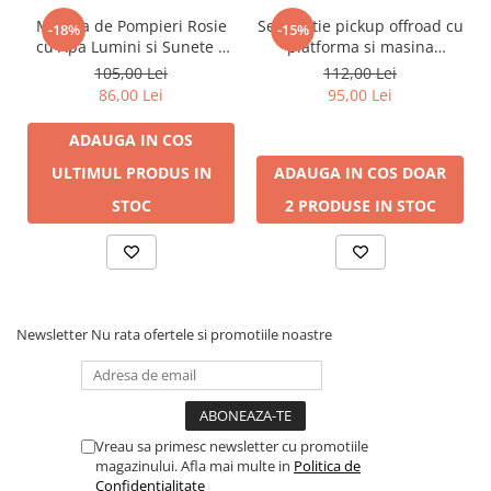
Masina de Pompieri Rosie
Set politie pickup offroad cu
-18%
-15%
cu Apa Lumini si Sunete 3
platforma si masina
ani+
tractata
105,00 Lei
112,00 Lei
86,00 Lei
95,00 Lei
ADAUGA IN COS
ULTIMUL PRODUS IN
ADAUGA IN COS
DOAR
STOC
2 PRODUSE IN STOC
Newsletter
Nu rata ofertele si promotiile noastre
Vreau sa primesc newsletter cu promotiile
magazinului. Afla mai multe in
Politica de
Confidentialitate