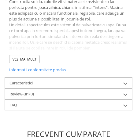
Constructia solida, culorile vii si materialele rezistente o fac
perfecta pentru joaca zilnica, chiar si in stil mai “intens”. Masina
este echipata cu o macara functionala, reglabila, care adauga un
plus de actiune si posibilitati in jocurile de rol.
Un detaliu spectaculos este sistemul de pulverizare cu apa. Dupa
ce torni apa in rezervorul special, apesi butonul negru, iar apa va
pulveriza prin furtun, simuland o interventie reala de stingere a
incendiilor. Usile care se deschid si cabina metalica cresc realismul
si il ajuta pe copil sa intre in rolul de pompier.
In plus, efectele de lumini si sunete fac joaca mai captivanta si
ajuta la dezvoltarea imaginatiei si coordonarii. Este o alegere
VEZI MAI MULT
excelenta pentru micii eroi care iubesc masinile si scenariile de
Informatii conformitate produs
salvare, stimuland creativitatea si invatarea prin joaca despre
siguranta si munca echipelor de interventie.
SPECIFICATII:
Caracteristici
Tip produs: masina de pompieri cu macara si functie
Review-uri
(0)
pulverizare apa
Functii: macara, macara reglabila, pulverizare apa, lumini,
FAQ
sunete, usi care se deschid
Sistem apa: rezervor + furtun pulverizare, activare prin buton
negru
Constructie cabina: metal
Material: plastic de calitate + elemente metalice
FRECVENT CUMPARATE
Efecte: lumini si sunete