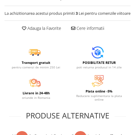
Jucarii educative din lemn
Motociclete
La achizitionarea acestui produs primiti
3
Lei pentru comenzile viitoare
Muzica si instrumente
Adauga la Favorite
Cere informatii
Pistoale
Plastilina
Proiectoare
Saltelute si centre de activitati
Transport gratuit
POSIBILITATE RETUR
Set Avioane si submarine
pentru comenzi de minim 250 Lei
poti returna produsul in 14 zile
Seturi de doctor
Seturi de rufe
Plata online -5%
Livrare in 24-48h
Trenulete
Reducere suplimentara la plata
oriunde in Romania
online
Trenuri cu sine
PRODUSE ALTERNATIVE
Vehicule de constructii