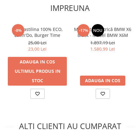
Dimensiuni ambalaj: 27.5 x 14.5 x 9 cm
IMPREUNA
Alimentare: 3x AG13 (incluse)
Caracteristici suplimentare: detalii realiste, constructie
rezistenta, furtun functional
CONTINUT PACHET:
Set plastilina 100% ECO,
Mașinuță Electrică BMW X6
-8%
-17%
NOU
Masina de pompieri cu macara si furtun cu pulverizare apa
Lovin'Do, Burger Time
Black - Model BMW X6M
Certificari: CE, EN71
25,00 Lei
1.897,19 Lei
Atentionare: Nerecomandat copiilor sub 3 ani
23,00 Lei
1.580,99 Lei
ADAUGA IN COS
ULTIMUL PRODUS IN
STOC
ADAUGA IN COS
ALTI CLIENTI AU CUMPARAT