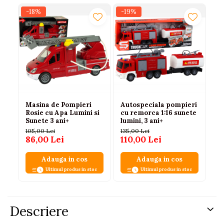
-18%
-19%
-3
Masina de Pompieri
Autospeciala pompieri
Ma
Rosie cu Apa Lumini si
cu remorca 1:16 sunete
lu
Sunete 3 ani+
lumini, 3 ani+
cm
105,00 Lei
135,00 Lei
14
86,00 Lei
110,00 Lei
9
Adauga in cos
Adauga in cos
Ultimul produs in stoc
Ultimul produs in stoc
Descriere