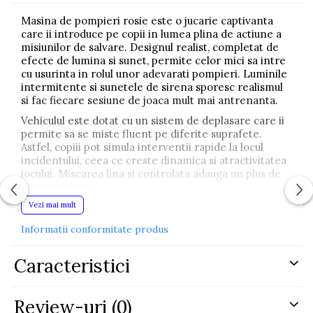
Masina de pompieri rosie este o jucarie captivanta
care ii introduce pe copii in lumea plina de actiune a
misiunilor de salvare. Designul realist, completat de
efecte de lumina si sunet, permite celor mici sa intre
cu usurinta in rolul unor adevarati pompieri. Luminile
intermitente si sunetele de sirena sporesc realismul
si fac fiecare sesiune de joaca mult mai antrenanta.
Vehiculul este dotat cu un sistem de deplasare care ii
permite sa se miste fluent pe diferite suprafete.
Astfel, copiii pot simula interventii rapide la locul
incidentului, ceea ce creste dinamica si atractivitatea
jocului. Miscarea lina si controlata adauga un plus de
interactivitate.
Vezi mai mult
Un element important al acestei masini de pompieri
este reprezentat de usile si portbagajul care se
Informatii conformitate produs
deschid. Acestea permit introducerea figurinelor, a
echipamentelor de interventie sau a altor accesorii,
incurajand jocul de rol. Deschiderea si inchiderea
Caracteristici
componentelor contribuie la dezvoltarea indemanarii
si a coordonarii mana-ochi.
Review-uri
(0)
Masina este realizata din materiale de calitate,