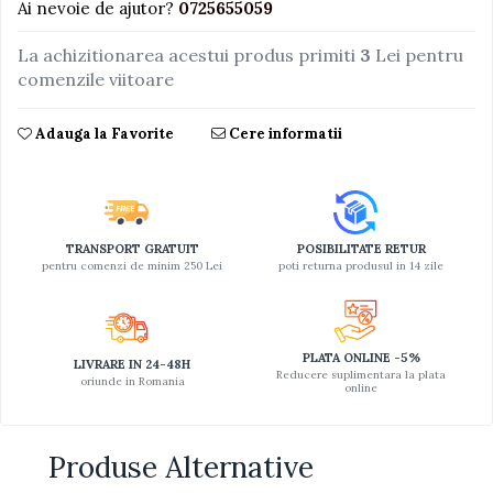
Ai nevoie de ajutor?
0725655059
Jucarii educative din lemn
La achizitionarea acestui produs primiti
3
Lei pentru
Motociclete
comenzile viitoare
Muzica si instrumente
Adauga la Favorite
Cere informatii
Pistoale
Plastilina
Proiectoare
Saltelute si centre de activitati
TRANSPORT GRATUIT
POSIBILITATE RETUR
pentru comenzi de minim 250 Lei
poti returna produsul in 14 zile
Set Avioane si submarine
Seturi de doctor
Seturi de rufe
PLATA ONLINE -5%
LIVRARE IN 24-48H
Trenulete
Reducere suplimentara la plata
oriunde in Romania
online
Trenuri cu sine
Vehicule de constructii
Produse Alternative