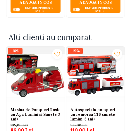
ADAUGA IN COS
ADAUGA IN COS
ULTIMUL PRODUS IN
ULTIMUL PRODUS IN
STOC
STOC
Alti clienti au cumparat
-18%
-19%
Masina de Pompieri Rosie
Autospeciala pompieri
cu Apa Lumini si Sunete 3
cu remorca 1:16 sunete
ani+
lumini, 3 ani+
105,00 Lei
135,00 Lei
86,00 Lei
110,00 Lei