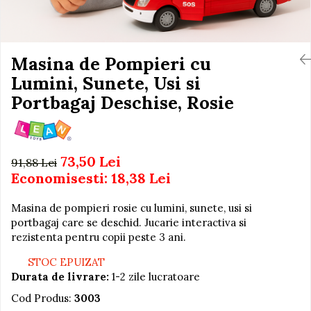
Igiena si Ingrijire Postnatala
Jucarii de baie
Ingrijire cosmetica mamici
Seturi de frumusete
Perioada Alaptarii
Perioada Sarcinii
Masina de Pompieri cu
Caluti balansoar
Pompe de san
Lumini, Sunete, Usi si
Interactive, educative si
Sisteme De Purtare
muzicale
Portbagaj Deschise, Rosie
Figurine
Ateliere si unelte
73,50 Lei
Blocuri de constructie
91,88 Lei
Economisesti:
18,38
Lei
Covorase de dans
Creative
Masina de pompieri rosie cu lumini, sunete, usi si
portbagaj care se deschid. Jucarie interactiva si
De plus
rezistenta pentru copii peste 3 ani.
Electrocasnice si bucatarii
STOC EPUIZAT
Fotolii gonflabile
Durata de livrare:
1-2 zile lucratoare
Jocuri de indemanare
Cod Produs:
3003
Jocuri sportive