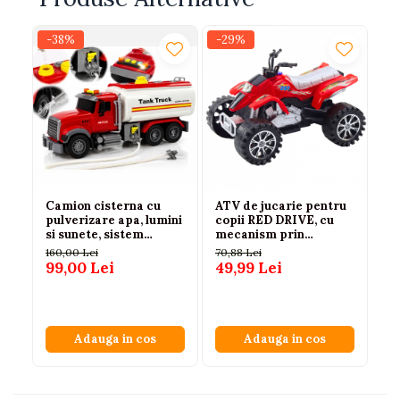
-38%
-29%
-3
Camion cisterna cu
ATV de jucarie pentru
Pa
pulverizare apa, lumini
copii RED DRIVE, cu
pi
si sunete, sistem
mecanism prin
ve
friction, alb-rosu, 36
frictiune, roti mari
st
160,00 Lei
70,88 Lei
36
cm, 3 ani+
aderente, fara baterii,
an
99,00 Lei
49,99 Lei
22
Rosu, 3+ ani
Adauga in cos
Adauga in cos