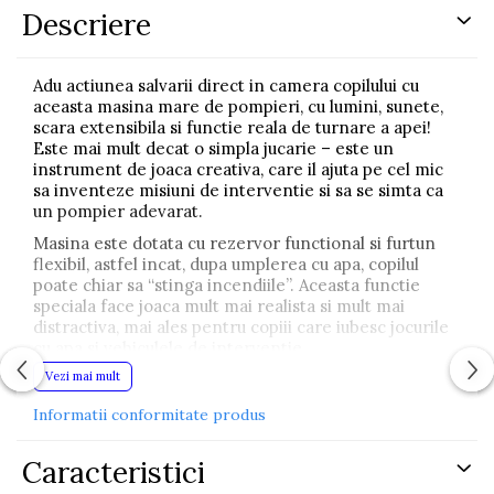
Descriere
Adu actiunea salvarii direct in camera copilului cu
aceasta masina mare de pompieri, cu lumini, sunete,
scara extensibila si functie reala de turnare a apei!
Este mai mult decat o simpla jucarie – este un
instrument de joaca creativa, care il ajuta pe cel mic
sa inventeze misiuni de interventie si sa se simta ca
un pompier adevarat.
Masina este dotata cu rezervor functional si furtun
flexibil, astfel incat, dupa umplerea cu apa, copilul
poate chiar sa “stinga incendiile”. Aceasta functie
speciala face joaca mult mai realista si mult mai
distractiva, mai ales pentru copiii care iubesc jocurile
cu apa si vehiculele de interventie.
Vezi mai mult
Sistemul de deplasare cu frictiune inseamna ca
masinuta merge singura inainte dupa o impingere
Informatii conformitate produs
usoara, fiind mereu gata de “operatiune”. Scara este
extensibila si se poate roti, astfel incat copilul poate
salva persoane imaginare de la inaltime sau poate
Caracteristici
ajunge “la foc” mai rapid.