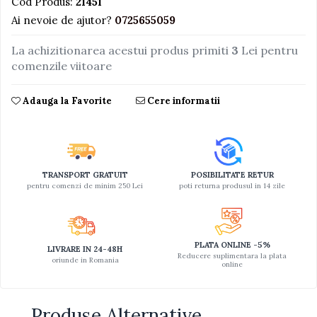
Cod Produs:
21451
Ai nevoie de ajutor?
0725655059
Jucarii educative din lemn
Motociclete
La achizitionarea acestui produs primiti
3
Lei pentru
Muzica si instrumente
comenzile viitoare
Pistoale
Adauga la Favorite
Cere informatii
Plastilina
Proiectoare
Saltelute si centre de activitati
Set Avioane si submarine
TRANSPORT GRATUIT
POSIBILITATE RETUR
pentru comenzi de minim 250 Lei
poti returna produsul in 14 zile
Seturi de doctor
Seturi de rufe
Trenulete
PLATA ONLINE -5%
LIVRARE IN 24-48H
Reducere suplimentara la plata
oriunde in Romania
Trenuri cu sine
online
Vehicule de constructii
Produse Alternative