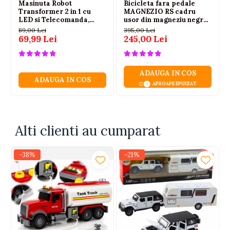
Masinuta Robot
Bicicleta fara pedale
Transformer 2 in 1 cu
MAGNEZIO RS cadru
Material: plastic + elemente din cauciuc
LED si Telecomanda,
usor din magneziu negru
Scara 1:18, Galbena, 6 ani+
Alimentare: 3 baterii AG13 (incluse)
3-6 ani
89,00 Lei
395,00 Lei
69,99 Lei
245,00 Lei
Dimensiuni masina: 26 x 12.5 x 10 cm
Dimensiuni ambalaj: 31 x 18.5 x 12.5 cm
Certificari: CE, EN71
ADAUGA IN COS
ADAUGA IN COS
APROAPE EPUIZAT
CONTINUT PACHET:
1 x masina de pompieri cu functie de turnare apa
ambalaj color
Alti clienti au cumparat
Varsta recomandata: 3+ ani
Avertisment: nerecomandata copiilor sub 3 ani
-38%
-21%
Pentru: baieti