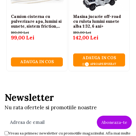
Camion cisterna cu
Masina jucarie off-road
pulverizare apa, lumini si
cu rulota lumini sunete
sunete, sistem friction,
alba 1:32, 6 ani+
alb-rosu, 36 cm, 3 ani+
160,00 Lei
180,00 Lei
99,00 Lei
142,00 Lei
ADAUGA IN COS
ADAUGA IN COS
APROAPE EPUIZAT
Newsletter
Nu rata ofertele si promotiile noastre
Vreau sa primesc newsletter cu promotiile magazinului. Afla mai multe