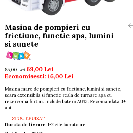
Igiena si Ingrijire Postnatala
Jucarii de baie
Ingrijire cosmetica mamici
Seturi de frumusete
Perioada Alaptarii
Perioada Sarcinii
Masina de pompieri cu
Caluti balansoar
Pompe de san
frictiune, functie apa, lumini
Interactive, educative si
Sisteme De Purtare
muzicale
si sunete
Figurine
Ateliere si unelte
69,00 Lei
Blocuri de constructie
85,00 Lei
Economisesti:
16,00
Lei
Covorase de dans
Creative
Masina mare de pompieri cu frictiune, lumini si sunete,
scara extensibila si functie reala de turnare apa cu
De plus
rezervor si furtun. Include baterii AG13. Recomandata 3+
Electrocasnice si bucatarii
ani.
Fotolii gonflabile
STOC EPUIZAT
Jocuri de indemanare
Durata de livrare:
1-2 zile lucratoare
Jocuri sportive