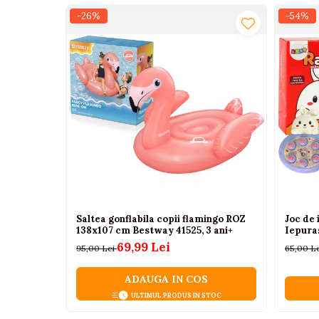
Cuie de plastic pentru montaj
Camioane electrice
-26%
-54%
Margele rotunde
Autocolante pentru personalizare
Imbracaminte
Instructiuni clare
Dimensiuni:
Seturi copii si bebelusi
Salopete bebe
Cutie: 23 cm x 3,5 cm x 9 cm
Pachet: 25 cm x 4 cm x 4 cm
Costumase
O jucarie educativa si interactiva, cu beneficii r
Rochite
instrument de exprimare creativa
, un
mod p
Accesorii copii
Body-uri bebe
Treninguri copii
Saltea gonflabila copii flamingo ROZ
Joc de
Baia bebelusului
138x107 cm Bestway 41525, 3 ani+
Iepura
69,99 Lei
95,00 Lei
65,00 L
Incaltaminte
Adidasi
ADAUGA IN COS
ULTIMUL PRODUS IN STOC
Pantofiori