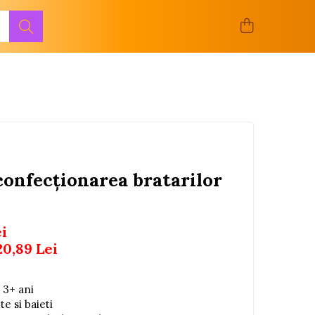
confecționarea bratarilor
ei
20,89
Lei
 3+ ani
e si baieti