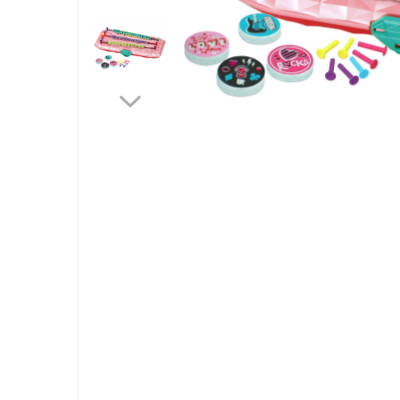
Jucarii bebelusi
Interactive, educative si muzicale
Saltelute si centre de activitati
Jucarii de baie
De plus
Zornaitoare
Distri
Pentru dentitie
pe
Faceb
Masinute
Papusi
Supermarket
Puzzle
Seturi camion
Table desen copii
Jucarii de baie
Seturi de frumusete
Caluti balansoar