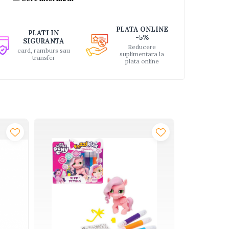
PLATA ONLINE
PLATI IN
-5%
SIGURANTA
Reducere
card, ramburs sau
suplimentara la
transfer
plata online
-37%