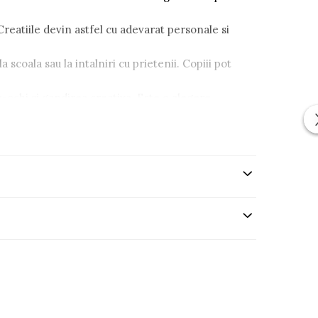
 Creatiile devin astfel cu adevarat personale si
a scoala sau la intalniri cu prietenii. Copiii pot
ochi si gandirea creativa. Este o alegere
alele sunt sigure si conforme cu standardele
te o
idee minunata de cadou
pentru zile de
si valoare educationala. Creativitatea capata