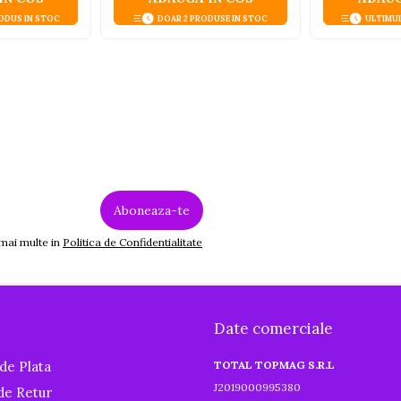
ODUS IN STOC
DOAR 2 PRODUSE IN STOC
ULTIMU
 mai multe in
Politica de Confidentialitate
Date comerciale
de Plata
TOTAL TOPMAG S.R.L
J2019000995380
 de Retur