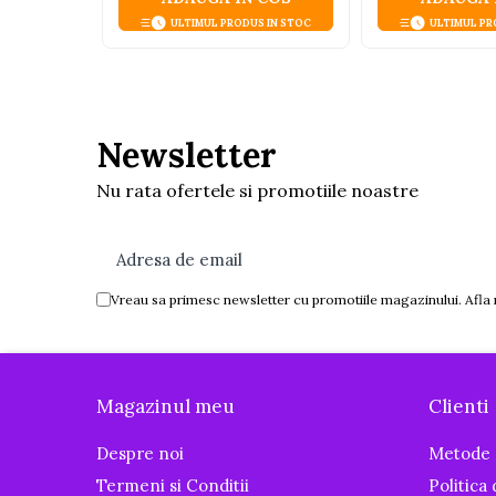
Igiena si ingrijire
ULTIMUL PRODUS IN STOC
ULTIMUL PR
Baia bebelusului
Termometre pentru baie
Prosoape
Cadite
Newsletter
Halate de baie
Nu rata ofertele si promotiile noastre
Cutii pentru suzete si depozitare
Aspiratoare nazale si filtre
Perii pentru biberoane si tetine
Periute de dinti
Vreau sa primesc newsletter cu promotiile magazinului. Afla
Olite si reductoare WC
Scutece si accesorii
Pentru Mamici
Magazinul meu
Clienti
Igiena si Ingrijire Postnatala
Despre noi
Metode 
Ingrijire cosmetica mamici
Termeni si Conditii
Politica
Perioada Alaptarii