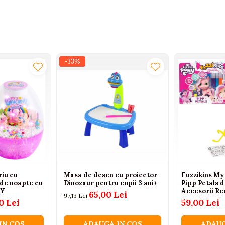
-33%
riu cu
Masa de desen cu proiector
Fuzzikins My 
 de noapte cu
Dinozaur pentru copii 3 ani+
Pipp Petals d
IY
Accesorii Reu
65,00 Lei
97,13 Lei
0 Lei
59,00 Lei
IN COS
ADAUGA IN COS
ADAUG