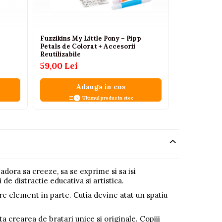
Fuzzikins My Little Pony – Pipp
Tabla Magne
Petals de Colorat + Accesorii
2in1 fata-ve
Reutilizabile
199
317,63 Lei
59,00 Lei
Adauga in cos
A
Ultimul produs in stoc
 adora sa creeze, sa se exprime si sa isi
e distractie educativa si artistica.
are element in parte. Cutia devine atat un spatiu
ta crearea de bratari unice si originale. Copiii