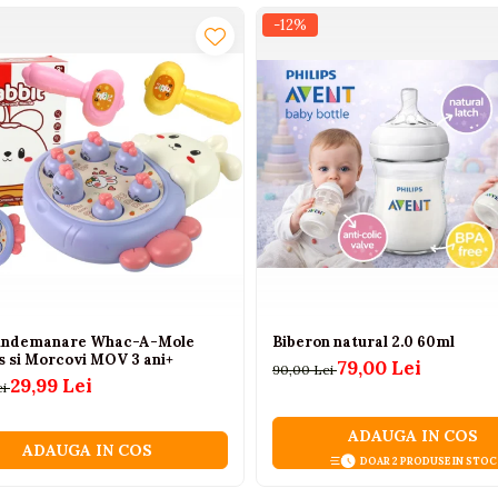
-12%
eale si durabile. Setul pentru confectionarea bratarilor este mai
lacut de a petrece timpul
si un
cadou perfect pentru orice
 indemanare Whac-A-Mole
Biberon natural 2.0 60ml
s si Morcovi MOV 3 ani+
79,00 Lei
90,00 Lei
29,99 Lei
ei
ADAUGA IN COS
ADAUGA IN COS
DOAR 2 PRODUSE IN STOC