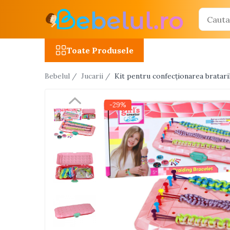
Toate Produsele
Toate Produsele
Jucarii cu telecomanda (RC)
Bebelul /
Jucarii /
Kit pentru confecționarea bratari
Masinute R/C
Tancuri R/C
-29%
Atv-uri R/C
Avioane si elicoptere R/C
Camioane R/C
Motociclete R/C
Roboti R/C
Utilaje constructii R/C
Jucarii