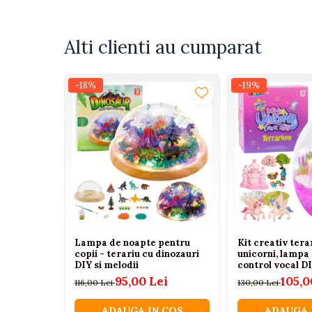
Tenisi
Botosi
Alti clienti au cumparat
Sandale
Cizme
-18%
-19%
Bebe la masa
Scaune de masa
Accesorii pentru hranire
Seturi de hranire
Cani, pahare si accesorii
Biberoane
Suzete si accesorii
Lampa de noapte pentru
Kit creativ tera
Incalzitoare pentru biberoane si
copii - terariu cu dinozauri
unicorni, lampa
DIY si melodii
control vocal D
alimente
95,00 Lei
105,0
116,00 Lei
130,00 Lei
Bavete
ADAUGA IN COS
ADAUGA 