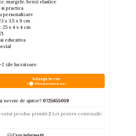
te, margele, benzi elastice
 si practica
u personalizare
23 x 3,5 x 9 cm
 25 x 4 x 4 cm
71
 si educativa
pecial
-2 zile lucratoare
Adauga in cos
Ultimul produs in stoc
Ai nevoie de ajutor?
0725655059
cestui produs primiti
2
Lei pentru comenzile
Cere informatii