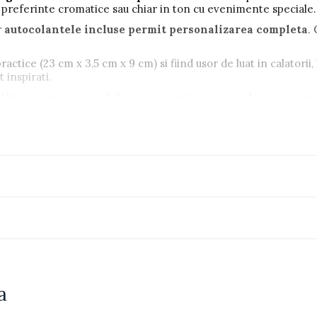
t, preferinte cromatice sau chiar in ton cu evenimente speciale.
r
autocolantele incluse permit personalizarea completa
.
actice (23 cm x 3,5 cm x 9 cm) si fiind usor de luat in calatorii, l
 inspirati.
ativa
– incurajeaza rabdarea, concentrarea, coordonarea mana-
oaca.
potrivit atat pentru fete, cat si pentru baieti – unisex. Materi
frumos si complet echipat pentru a aduce bucurie celor mici. Es
ilor
, apreciat si ales frecvent pentru calitate, functionalitate 
aloroasa pentru copii si parinti deopotriva.
a