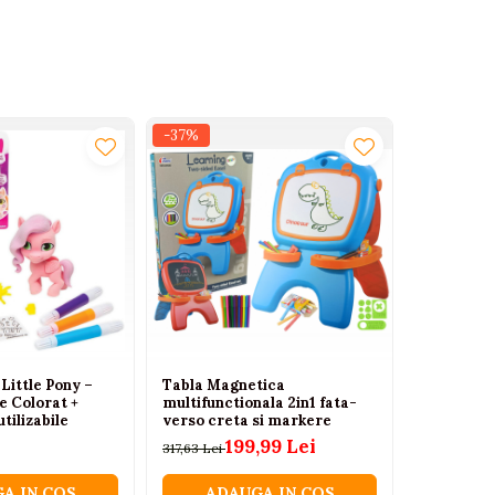
-37%
-20%
Little Pony –
Tabla Magnetica
Kit DIY Cr
e Colorat +
multifunctionala 2in1 fata-
Dinozauri
tilizabile
verso creta si markere
Veghe cu 
199,99 Lei
317,63 Lei
132,00 Lei
A IN COS
ADAUGA IN COS
ADA