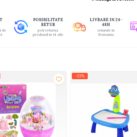
T
POSIBILITATE
LIVRARE IN 24-
RETUR
48H
i de
poti returna
oriunde in
ei
produsul in 14 zile
Romania
-33%