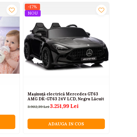
-17%
-24%
NOU
 mult decat o simpla jucarie – este un
 copil
cu inclinatie spre arta si frumos.
Mașinuță electrică Mercedes GT63
Masinuta 
AMG DK-GT63 24V LCD, Negru Lăcuit
mari cauc
3.251,99 Lei
3.902,39 Lei
33,00 Lei
ADAUGA IN COS