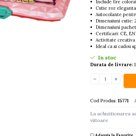
Include fire colora
Cutie roz eleganta
Autocolante pentr
Dimensiuni cutie: 
Dimensiuni pachet:
Certificari: CE, EN
Activitate creativa
buie
Ideal ca si cadou s
ook
In stoc
Durata de livrare:
1
Cod Produs:
15771
La achizitionarea a
viitoare
Adauga la Favorite