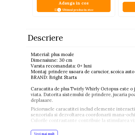
Adauga in cos
Pistoale
Ultimul produs in stoc
Plastilina
Proiectoare
Saltelute si centre de activitati
Descriere
Set Avioane si submarine
Seturi de doctor
Material: plus moale
Dimensiune: 30 cm
Seturi de rufe
Varsta recomandata: 0+ luni
Montaj: prindere usoara de carucior, scoica auto
Trenulete
BRAND: Bright Starts
Trenuri cu sine
Caracatita de plus Twirly Whirly Octopus este o ju
Vehicule de constructii
viata. Datorita sistemului de prindere, jucaria po
deplasare.
Jucarii exterior
Piciorusele caracatitei includ elemente interacti
Ride-on
senzoriala si dezvoltarea coordonarii mana-ochi.
Culorile contrastante contribuie la stimularea viz
Biciclete
Realizata din plus moale si prietenos cu pielea se
Triciclete
Vezi mai mult
potrivita pentru joaca, imbratisare si transport