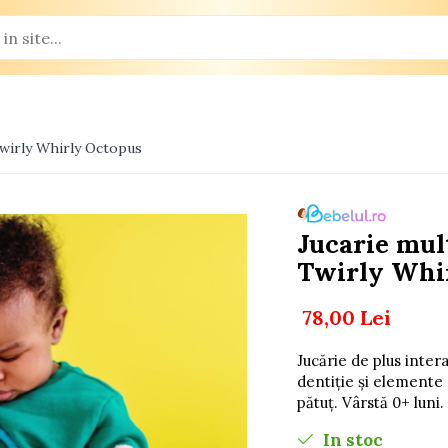
Twirly Whirly Octopus
Jucarie mul
Twirly Whi
78,00 Lei
Jucărie de plus inter
dentiție și elemente 
pătuț. Vârstă 0+ luni.
In stoc