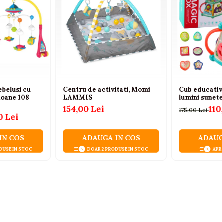
ebelusi cu
Centru de activitati, Momi
Cub educativ 
ioane 108
LAMMIS
lumini sunet
154,00 Lei
110
175,00 Lei
0 Lei
IN COS
ADAUGA IN COS
ADAUG
DUSE IN STOC
DOAR 2 PRODUSE IN STOC
APR