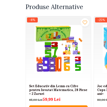
Interactive, educative si
Produse Alternative
muzicale
Figurine
-8%
-25%
Ateliere si unelte
Blocuri de constructie
Covorase de dans
Creative
De plus
Electrocasnice si bucatarii
Fotolii gonflabile
Jocuri de indemanare
Jocuri sportive
Set Educativ din Lemn cu Cifre
Joc e
pentru Invatat Matematica, 28 Piese
Cups 3
Jucarii educative din lemn
+ 2 Zaruri
ani+
Motociclete
59,99 Lei
65,00 Lei
80,00 
Muzica si instrumente