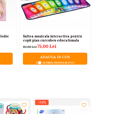
elodie
Saltea muzicala interactiva pentru
Statie de
copii pian curcubeu educationala
lumini, su
75,00 Lei
112,88 Lei
154,88 Lei
ADAUGA IN COS
ULTIMUL PRODUS IN STOC
-34%
-12%