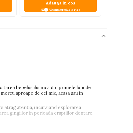
Adauga in cos
A
Ultimul produs in stoc
voltarea bebelusului inca din primele luni de
nd mereu aproape de cel mic, acasa sau in
are atrag atentia, incurajand explorarea
rea gingiilor in perioada eruptiilor dentare.
utilizarea zilnica. Dimensiunea de 30 cm este
 moment al zilei.