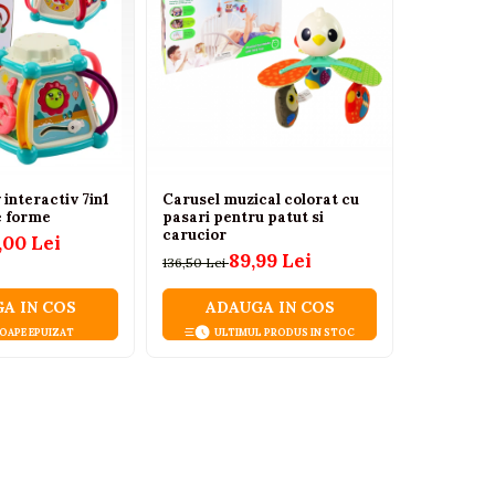
interactiv 7in1
Carusel muzical colorat cu
Masinuta 
e forme
pasari pentru patut si
lemn cu s
carucior
labirint si
,00 Lei
89,99 Lei
136,50 Lei
130,00 Lei
A IN COS
ADAUGA IN COS
ADA
OAPE EPUIZAT
ULTIMUL PRODUS IN STOC
ULT