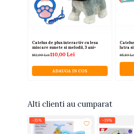
Camioane electrice
Imbracaminte
Seturi copii si bebelusi
Salopete bebe
Catelus de plus interactiv cu lesa
Catelu
miscare sunete si melodii, 3 ani+
latra s
Costumase
110,00 Lei
182,00 Lei
65,63 L
Rochite
Accesorii copii
ADAUGA IN COS
Body-uri bebe
Treninguri copii
Baia bebelusului
Alti clienti au cumparat
Incaltaminte
Adidasi
-35%
-39%
Pantofiori