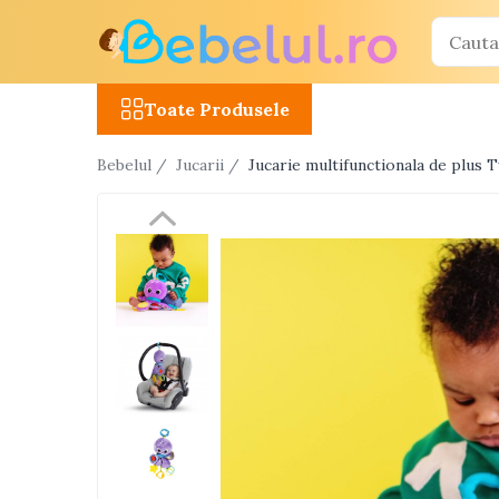
Toate Produsele
Toate Produsele
Jucarii cu telecomanda (RC)
Bebelul /
Jucarii /
Jucarie multifunctionala de plus 
Masinute R/C
Tancuri R/C
Atv-uri R/C
Avioane si elicoptere R/C
Camioane R/C
Motociclete R/C
Roboti R/C
Utilaje constructii R/C
Jucarii