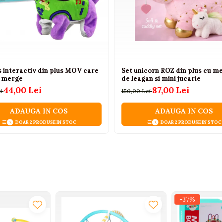
s interactiv din plus MOV care
Set unicorn ROZ din plus cu m
i merge
de leagan si mini jucarie
44,00 Lei
87,00 Lei
ei
150,00 Lei
ADAUGA IN COS
ADAUGA IN COS
DOAR 2 PRODUSE IN STOC
DOAR 2 PRODUSE IN STOC
-37%