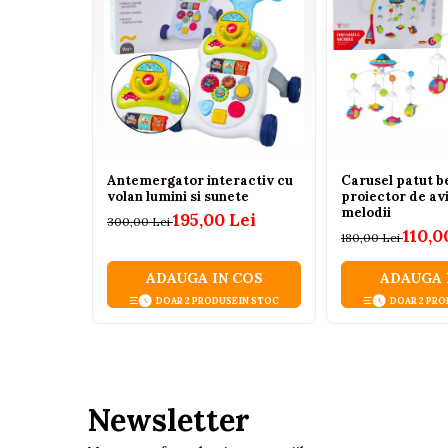
Tenisi
Botosi
Sandale
Cizme
Bebe la masa
Scaune de masa
Antemergator interactiv cu
Carusel patut b
volan lumini si sunete
proiector de av
Accesorii pentru hranire
melodii
195,00 Lei
300,00 Lei
110,0
Seturi de hranire
180,00 Lei
Cani, pahare si accesorii
ADAUGA IN COS
ADAUGA 
Biberoane
DOAR 2 PRODUSE IN STOC
DOAR 2 PRO
Suzete si accesorii
Incalzitoare pentru biberoane si
alimente
Newsletter
Bavete