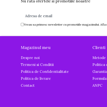
Nu rata ofertele si promotiile noastre
Igiena si ingrijire
Baia bebelusului
Termometre pentru baie
Prosoape
Vreau sa primesc newsletter cu promotiile magazinului. Afla
Cadite
Halate de baie
Cutii pentru suzete si depozitare
Magazinul meu
Clienti
Aspiratoare nazale si filtre
Perii pentru biberoane si tetine
Despre noi
Metode 
Periute de dinti
Termeni si Conditii
Politica
Politica de Confidentialitate
Garanti
Olite si reductoare WC
Politica de livrare
Formula
Scutece si accesorii
Contact
ANPC
Pentru Mamici
Igiena si Ingrijire Postnatala
Ingrijire cosmetica mamici
Perioada Alaptarii