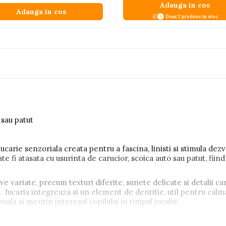
Adauga in cos
Adauga in cos
Doar 2 produse in stoc
 sau patut
carie senzoriala creata pentru a fascina, linisti si stimula dez
ate fi atasata cu usurinta de carucior, scoica auto sau patut, fii
ve variate, precum texturi diferite, sunete delicate si detalii c
 Jucaria integreaza si un element de dentitie, util pentru calma
uala si mentin interesul copilului in timpul jocului.
nsibila a bebelusului, caracatita ofera confort si siguranta in 
, transformand jucaria intr-un companion de incredere in orice