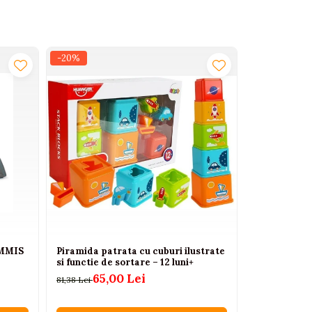
-20%
-29%
AMMIS
Piramida patrata cu cuburi ilustrate
Mini pian pen
si functie de sortare – 12 luni+
sunete verzi
65,00 Lei
45
81,38 Lei
63,00 Lei