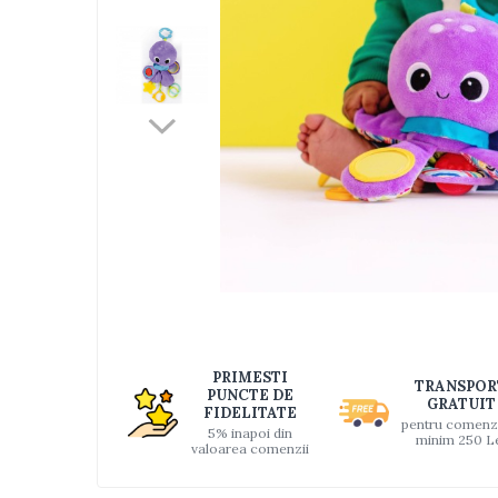
Jucarii bebelusi
Interactive, educative si muzicale
Saltelute si centre de activitati
Jucarii de baie
De plus
Zornaitoare
Pentru dentitie
Masinute
Papusi
Supermarket
Puzzle
Distri
Seturi camion
pe
PRIMESTI
Table desen copii
TRANSPOR
Faceb
PUNCTE DE
GRATUIT
FIDELITATE
Jucarii de baie
pentru comenz
5% inapoi din
minim 250 L
Seturi de frumusete
valoarea comenzii
Caluti balansoar