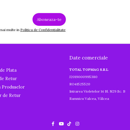
 mai multe in
Politica de Confidentialitate
Date comerciale
de Plata
TOTAL TOPMAG S.R.L
J2019000995380
 de Retur
RO41525520
a Produselor
Intrarea Violetelor 14 Bl. N29 Sc. B
r de Retur
Ramnicu Valcea, Vâlcea