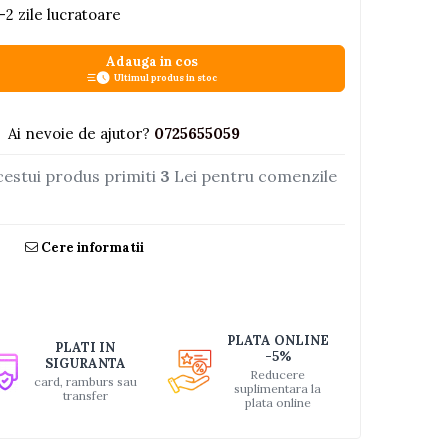
-2 zile lucratoare
Adauga in cos
Ultimul produs in stoc
Ai nevoie de ajutor?
0725655059
cestui produs primiti
3
Lei pentru comenzile
Cere informatii
PLATA ONLINE
PLATI IN
-5%
SIGURANTA
Reducere
card, ramburs sau
suplimentara la
transfer
plata online