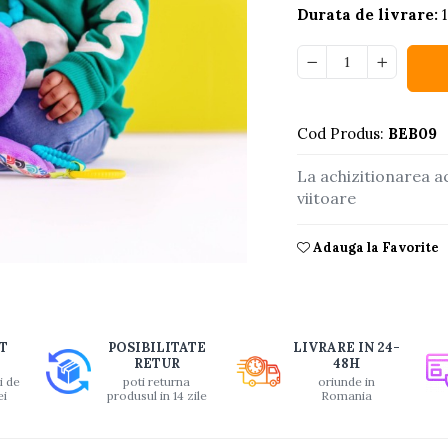
Durata de livrare:
1
Cod Produs:
BEB09
La achizitionarea a
viitoare
Adauga la Favorite
buie
T
POSIBILITATE
LIVRARE IN 24-
ook
RETUR
48H
i de
poti returna
oriunde in
ei
produsul in 14 zile
Romania