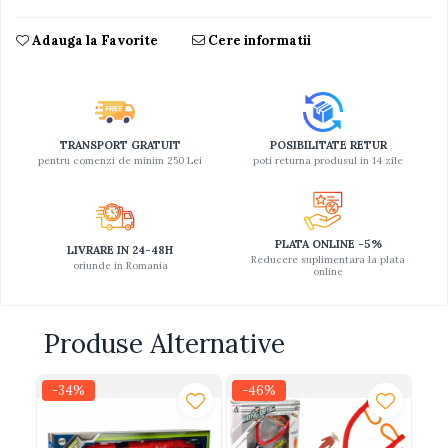
Jucarii educative din lemn
Adauga la Favorite
Cere informatii
Motociclete
Muzica si instrumente
Pistoale
TRANSPORT GRATUIT
POSIBILITATE RETUR
Plastilina
pentru comenzi de minim 250 Lei
poti returna produsul in 14 zile
Proiectoare
Saltelute si centre de activitati
Set Avioane si submarine
PLATA ONLINE -5%
LIVRARE IN 24-48H
Reducere suplimentara la plata
oriunde in Romania
online
Seturi de doctor
Seturi de rufe
Produse Alternative
Trenulete
Trenuri cu sine
-34%
-46%
Vehicule de constructii