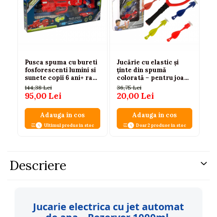
Pusca spuma cu bureti
Jucărie cu elastic și
fosforescenti lumini si
ținte din spumă
sunete copii 6 ani+ raza
colorată – pentru joacă
45 m
activă
144,38 Lei
36,75 Lei
95,00 Lei
20,00 Lei
Adauga in cos
Adauga in cos
Ultimul produs in stoc
Doar 2 produse in stoc
Descriere
Jucarie electrica cu jet automat