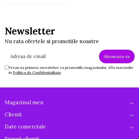
⚠️ Acest produs este o jucarie. Nu este o arma si
nu are functionalitate reala de tragere. Proiectat
exclusiv pentru joaca in siguranta.
Newsletter
Nu rata ofertele si promotiile noastre
Vreau sa primesc newsletter cu promotiile magazinului. Afla mai multe
in
Politica de Confidentialitate
Magazinul meu
Clienti
Date comerciale
Suport clienti