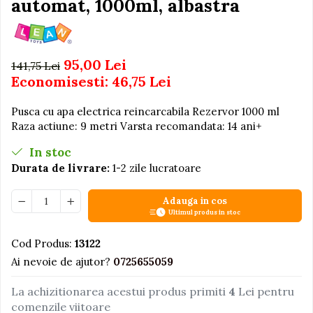
automat, 1000ml, albastra
Igiena si Ingrijire Postnatala
Jucarii de baie
Ingrijire cosmetica mamici
Seturi de frumusete
Perioada Alaptarii
Perioada Sarcinii
Caluti balansoar
95,00 Lei
141,75 Lei
Pompe de san
Economisesti:
46,75
Lei
Interactive, educative si
Sisteme De Purtare
muzicale
Pusca cu apa electrica reincarcabila Rezervor 1000 ml
Figurine
Raza actiune: 9 metri Varsta recomandata: 14 ani+
Ateliere si unelte
In stoc
Blocuri de constructie
Durata de livrare:
1-2 zile lucratoare
Covorase de dans
Adauga in cos
Creative
Ultimul produs in stoc
De plus
Cod Produs:
13122
Electrocasnice si bucatarii
Ai nevoie de ajutor?
0725655059
Fotolii gonflabile
Jocuri de indemanare
La achizitionarea acestui produs primiti
4
Lei pentru
comenzile viitoare
Jocuri sportive