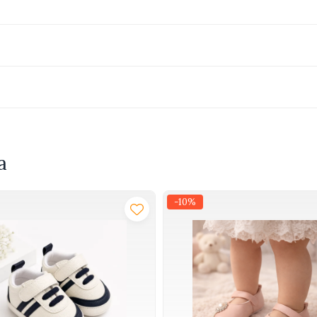
a
-10%