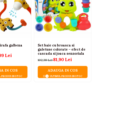
irafa galbena
Set baie cu broasca si
Set jucari
galetuse colorate – efect de
cupe distr
cascada si joaca senzoriala
luni+
99 Lei
81,90 Lei
4
102,38 Lei
90,00 Lei
A IN COS
ADAUGA IN COS
ADA
L PRODUS IN STOC
ULTIMUL PRODUS IN STOC
ULT