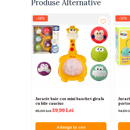
Produse Alternative
Interactive, educative si
muzicale
-38%
-31%
Figurine
Ateliere si unelte
Blocuri de constructie
Covorase de dans
Creative
De plus
Electrocasnice si bucatarii
Fotolii gonflabile
Jocuri de indemanare
Jucarie baie cos mini baschet girafa
Jucari
Jocuri sportive
cu bile cauciuc
portoc
39,99 Lei
Jucarii educative din lemn
65,00 Lei
94,50 
Motociclete
Adauga in cos
Muzica si instrumente