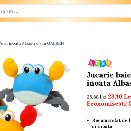
rge si inoata Albastru sau GALBEN
Jucarie baie
inoata Alb
23,10 Le
28,88 Lei
Economisesti:
Recomandat de la
si inoata