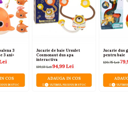
balena 3
Jucarie de baie Ursulet
Jucarie dus g
e 3 ani+
Cosmonaut dus apa
pentru baie
interactiva
Lei
79,
120,75 Lei
94,99 Lei
139,13 Lei
IN COS
ADAUGA IN COS
ADAUG
ODUS IN STOC
ULTIMUL PRODUS IN STOC
ULTIMU