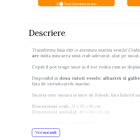
Doar 3 produse in stoc
Pistoale
Plastilina
Proiectoare
Descriere
Saltelute si centre de activitati
Set Avioane si submarine
Transforma baia intr-o aventura marina vesela! Crabul c
arc
imita miscarea unui crab adevarat, atat pe uscat, 
Seturi de doctor
Seturi de rufe
Copiii il pot trage usor si il vor vedea cum se dep
Trenulete
Disponibil in
doua culori vesele: albastru si galb
fata de vietuitoarele marine.
Trenuri cu sine
Vehicule de constructii
Jucaria este usoara si usor de folosit, fara baterii
Dimensiuni crab:
21 x 13 x 10 cm
Jucarii exterior
Dimensiuni ambalaj:
40 x 24 x 13 cm
Ride-on
Certificat CE si conform EN71
Biciclete
Vezi mai mult
Culorile disponibile: albastru sau galben (aleger
Triciclete