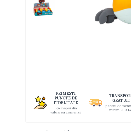
Jucarii bebelusi
Interactive, educative si muzicale
Saltelute si centre de activitati
Jucarii de baie
De plus
Distri
pe
Zornaitoare
Faceb
Pentru dentitie
Masinute
Papusi
Supermarket
Puzzle
Seturi camion
PRIMESTI
TRANSPOR
PUNCTE DE
Table desen copii
GRATUIT
FIDELITATE
pentru comenz
5% inapoi din
Jucarii de baie
minim 250 L
valoarea comenzii
Seturi de frumusete
Caluti balansoar