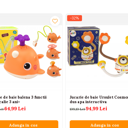
-32%
e de baie balena 3 functii
Jucarie de baie Ursulet Cosmo
alie 3 ani+
dus apa interactiva
64,99 Lei
94,99 Lei
Lei
139,13 Lei
Adauga in cos
Adauga in cos