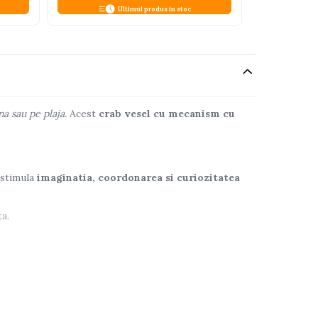
Ultimul produs in stoc
na sau pe plaja.
Acest
crab vesel cu mecanism cu
a stimula
imaginatia, coordonarea si curiozitatea
a.
de veselie in fiecare baie – doar la Bebelul.ro!