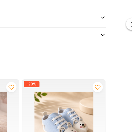
-20%
-34%