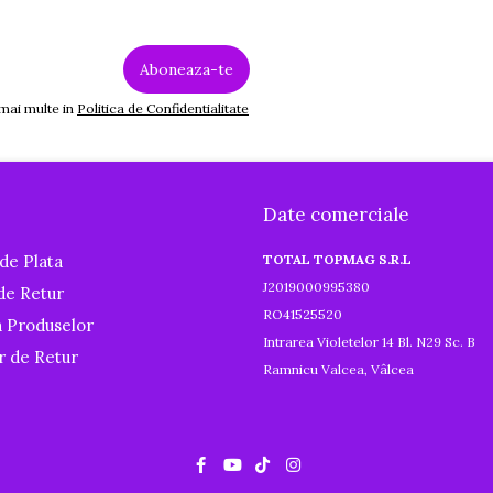
 mai multe in
Politica de Confidentialitate
Date comerciale
de Plata
TOTAL TOPMAG S.R.L
J2019000995380
 de Retur
RO41525520
a Produselor
Intrarea Violetelor 14 Bl. N29 Sc. B
r de Retur
Ramnicu Valcea, Vâlcea