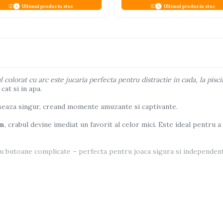
Ultimul produs in stoc
Ultimul produs in stoc
olorat cu arc este jucaria perfecta pentru distractie in cada, la pisci
cat si in apa.
laseaza singur, creand momente amuzante si captivante.
en
, crabul devine imediat un favorit al celor mici. Este ideal pentru 
 sau butoane complicate – perfecta pentru joaca sigura si independent
e aleatorie daca nu se specifica)
Un crab simpatic pentru momente 