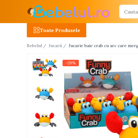
Toate Produsele
Toate Produsele
Jucarii cu telecomanda (RC)
Bebelul /
Jucarii /
Jucarie baie crab cu arc care me
Masinute R/C
Tancuri R/C
-20%
Atv-uri R/C
Avioane si elicoptere R/C
Camioane R/C
Motociclete R/C
Roboti R/C
Utilaje constructii R/C
Jucarii