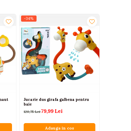
-34%
-20%
naut
Jucarie dus girafa galbena pentru
Set baie cu 
baie
colorate – e
senzoriala
79,99 Lei
120,75 Lei
81
102,38 Lei
Adauga in cos
A