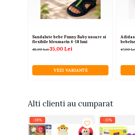
Camioane electrice
Imbracaminte
Seturi copii si bebelusi
Sandalute bebe Funny Baby usoare si
Adidas
Salopete bebe
flexibile bleumarin 4-18 luni
bebelu
Costumase
35,00 Lei
45,00 Lei
47,00 L
Rochite
Accesorii copii
VEZI VARIANTE
Body-uri bebe
Treninguri copii
Baia bebelusului
Alti clienti au cumparat
Incaltaminte
Adidasi
-38%
-31%
Pantofiori