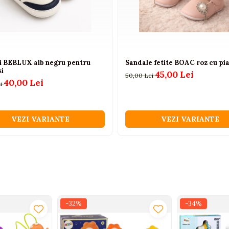
i BEBLUX alb negru pentru
Sandale fetite BOAC roz cu pi
si
45,00 Lei
50,00 Lei
40,00 Lei
ei
VEZI VARIANTE
VEZI VARIANTE
-32%
-34%