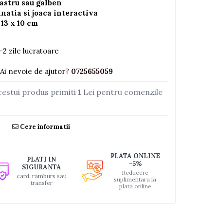
bastru sau galben
natia si joaca interactiva
 13 x 10 cm
-2 zile lucratoare
Ai nevoie de ajutor?
0725655059
cestui produs primiti
1
Lei pentru comenzile
Cere informatii
PLATA ONLINE
PLATI IN
-5%
SIGURANTA
Reducere
card, ramburs sau
suplimentara la
transfer
plata online