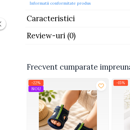
Informatii conformitate produs
Piscine
Piscine gonflabile
Caracteristici
Ochelari scufundari
Saltele
Review-uri
(0)
Colace inot
Locuri de joaca
Jocuri sportive
Seturi joaca gradinarit
Frecvent cumparate impreun
Masinute si vehicule electrice
-22%
-15%
pentru copii
NOU
Masinute electrice
Motociclete electrice
ATV & BUGGY electrice
Tractoare electrice
Triciclete electrice