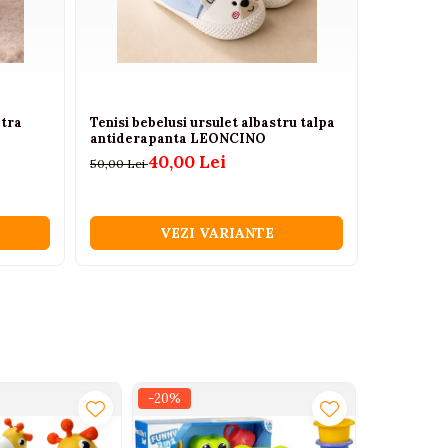
atra
Tenisi bebelusi ursulet albastru talpa
Adidasi I
antiderapanta LEONCINO
eyes
40,00 Lei
50,00 Lei
150,00 Lei
VEZI VARIANTE
-20%
-49%