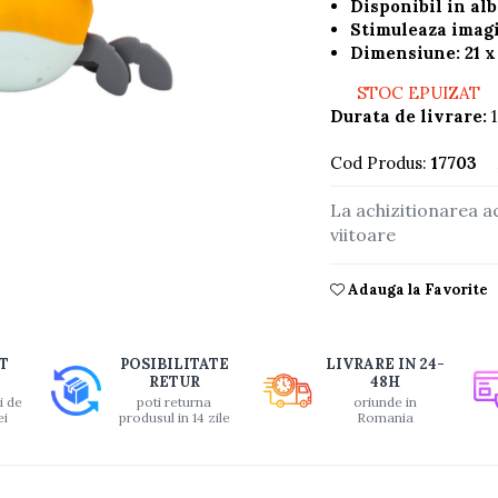
Disponibil in al
Stimuleaza imagi
Dimensiune: 21 x
STOC EPUIZAT
Durata de livrare:
1
buie
Cod Produs:
17703
ook
La achizitionarea a
viitoare
Adauga la Favorite
T
POSIBILITATE
LIVRARE IN 24-
RETUR
48H
i de
poti returna
oriunde in
ei
produsul in 14 zile
Romania