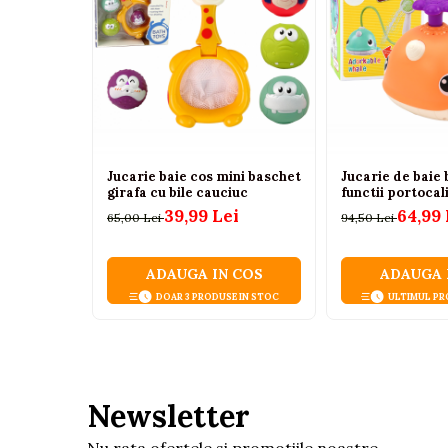
Tenisi
Botosi
Sandale
Cizme
Bebe la masa
Scaune de masa
Jucarie baie cos mini baschet
Jucarie de baie 
girafa cu bile cauciuc
functii portocali
Accesorii pentru hranire
39,99 Lei
64,99 
65,00 Lei
94,50 Lei
Seturi de hranire
Cani, pahare si accesorii
ADAUGA IN COS
ADAUGA 
DOAR 3 PRODUSE IN STOC
ULTIMUL PR
Biberoane
Suzete si accesorii
Incalzitoare pentru biberoane si
alimente
Newsletter
Bavete