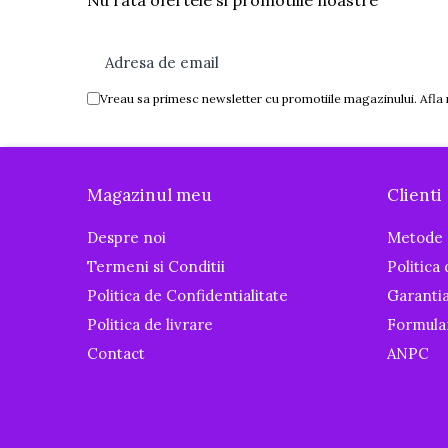
Nu rata ofertele si promotiile noastre
Igiena si ingrijire
Baia bebelusului
Termometre pentru baie
Prosoape
Vreau sa primesc newsletter cu promotiile magazinului. Afla
Cadite
Halate de baie
Cutii pentru suzete si depozitare
Magazinul meu
Clienti
Aspiratoare nazale si filtre
Despre noi
Metode 
Perii pentru biberoane si tetine
Termeni si Conditii
Politica
Periute de dinti
Politica de Confidentialitate
Garanti
Olite si reductoare WC
Politica de livrare
Formula
Scutece si accesorii
Contact
ANPC
Pentru Mamici
Igiena si Ingrijire Postnatala
Ingrijire cosmetica mamici
Perioada Alaptarii