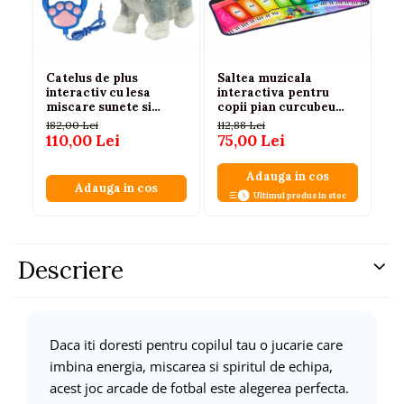
Catelus de plus
Saltea muzicala
Se
interactiv cu lesa
interactiva pentru
cu
miscare sunete si
copii pian curcubeu
Ma
melodii, 3 ani+
educationala
2 
182,00 Lei
112,88 Lei
65
110,00 Lei
75,00 Lei
59
Adauga in cos
Adauga in cos
Ultimul produs in stoc
Descriere
Daca iti doresti pentru copilul tau o jucarie care
imbina energia, miscarea si spiritul de echipa,
acest joc arcade de fotbal este alegerea perfecta.