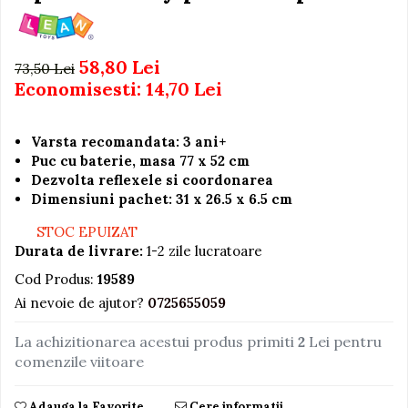
Igiena si Ingrijire Postnatala
Jucarii de baie
Ingrijire cosmetica mamici
Seturi de frumusete
Perioada Alaptarii
58,80 Lei
73,50 Lei
Perioada Sarcinii
Caluti balansoar
Economisesti:
14,70
Lei
Pompe de san
Interactive, educative si
Sisteme De Purtare
muzicale
Varsta recomandata: 3 ani+
Figurine
Puc cu baterie, masa 77 x 52 cm
Dezvolta reflexele si coordonarea
Ateliere si unelte
Dimensiuni pachet: 31 x 26.5 x 6.5 cm
Blocuri de constructie
STOC EPUIZAT
Covorase de dans
Durata de livrare:
1-2 zile lucratoare
Creative
Cod Produs:
19589
De plus
Ai nevoie de ajutor?
0725655059
Electrocasnice si bucatarii
La achizitionarea acestui produs primiti
2
Lei pentru
Fotolii gonflabile
comenzile viitoare
Jocuri de indemanare
Jocuri sportive
Adauga la Favorite
Cere informatii