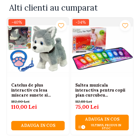
Alege acest joc arcade de fotbal pentru a oferi
Alti clienti au cumparat
copilului tau o activitate dinamica si educativa.
Este cadoul ideal pentru micii sportivi.
-40%
-34%
Catelus de plus
Saltea muzicala
interactiv cu lesa
interactiva pentru copii
miscare sunete si
pian curcubeu
melodii, 3 ani+
educationala
182,00 Lei
112,88 Lei
110,00 Lei
75,00 Lei
ADAUGA IN COS
ADAUGA IN COS
ULTIMUL PRODUS IN
STOC