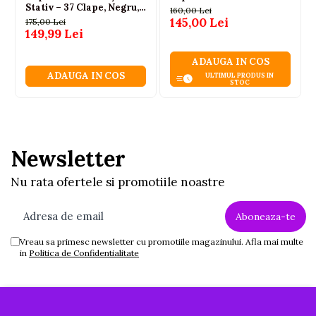
Stativ – 37 Clape, Negru,
160,00 Lei
3 ani+
145,00 Lei
175,00 Lei
149,99 Lei
ADAUGA IN COS
ADAUGA IN COS
ULTIMUL PRODUS IN
STOC
Newsletter
Nu rata ofertele si promotiile noastre
Vreau sa primesc newsletter cu promotiile magazinului. Afla mai multe
in
Politica de Confidentialitate