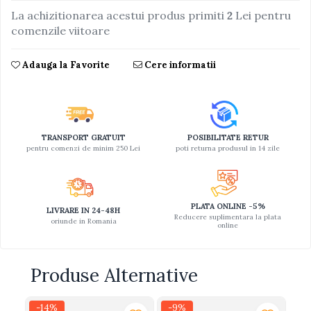
La achizitionarea acestui produs primiti
2
Lei pentru
Jucarii educative din lemn
comenzile viitoare
Motociclete
Muzica si instrumente
Adauga la Favorite
Cere informatii
Pistoale
Plastilina
Proiectoare
TRANSPORT GRATUIT
POSIBILITATE RETUR
Saltelute si centre de activitati
pentru comenzi de minim 250 Lei
poti returna produsul in 14 zile
Set Avioane si submarine
Seturi de doctor
PLATA ONLINE -5%
LIVRARE IN 24-48H
Seturi de rufe
Reducere suplimentara la plata
oriunde in Romania
online
Trenulete
Trenuri cu sine
Produse Alternative
Vehicule de constructii
-14%
-9%
-2