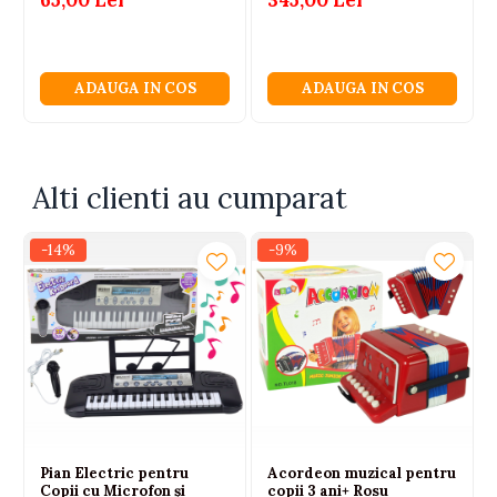
saxofon jucarie
ambalaj original
ADAUGA IN COS
ADAUGA IN COS
Avertisment: nerecomandat copiilor sub 3 ani
Varsta recomandata: 3+ ani
Pentru: unisex
Alti clienti au cumparat
-14%
-9%
Pian Electric pentru
Acordeon muzical pentru
Copii cu Microfon și
copii 3 ani+ Rosu