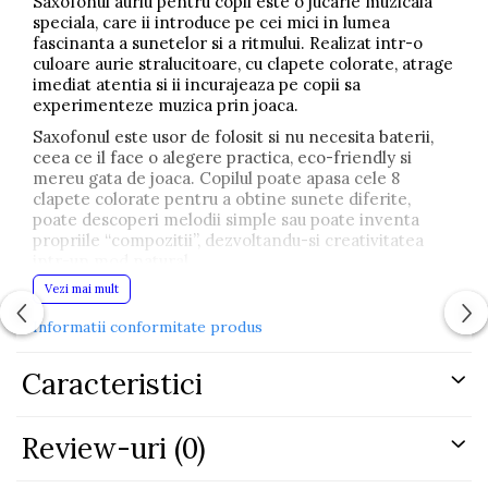
Saxofonul auriu pentru copii este o jucarie muzicala
speciala, care ii introduce pe cei mici in lumea
fascinanta a sunetelor si a ritmului. Realizat intr-o
culoare aurie stralucitoare, cu clapete colorate, atrage
imediat atentia si ii incurajeaza pe copii sa
experimenteze muzica prin joaca.
Saxofonul este usor de folosit si nu necesita baterii,
ceea ce il face o alegere practica, eco-friendly si
mereu gata de joaca. Copilul poate apasa cele 8
clapete colorate pentru a obtine sunete diferite,
poate descoperi melodii simple sau poate inventa
propriile “compozitii”, dezvoltandu-si creativitatea
intr-un mod natural.
Vezi mai mult
Joaca cu acest instrument ajuta la dezvoltarea auzului
muzical, a simtului ritmic si a coordonarii mana-ochi.
Informatii conformitate produs
In acelasi timp, imbunatateste indemanarea si
motricitatea fina, deoarece copilul invata sa apese
clapetele si sa controleze sunetul.
Caracteristici
Este un cadou excelent pentru copiii curiosi, care
iubesc muzica si vor sa se simta ca adevarati artisti,
Review-uri
(0)
chiar de la o varsta frageda.
Caracteristici principale: