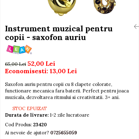
Igiena si Ingrijire Postnatala
Jucarii de baie
Ingrijire cosmetica mamici
Seturi de frumusete
Perioada Alaptarii
Perioada Sarcinii
Instrument muzical pentru
Caluti balansoar
Pompe de san
copii - saxofon auriu
Interactive, educative si
Sisteme De Purtare
muzicale
Figurine
Ateliere si unelte
52,00 Lei
65,00 Lei
Economisesti:
13,00
Lei
Blocuri de constructie
Covorase de dans
Saxofon auriu pentru copii cu 8 clapete colorate,
Creative
functionare mecanica fara baterii. Perfect pentru joaca
muzicala, dezvoltarea ritmului si creativitatii. 3+ ani.
De plus
STOC EPUIZAT
Electrocasnice si bucatarii
Durata de livrare:
1-2 zile lucratoare
Fotolii gonflabile
Cod Produs:
23420
Jocuri de indemanare
Ai nevoie de ajutor?
0725655059
Jocuri sportive