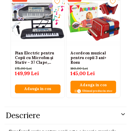
Pian Electric pentru
Acordeon muzical
Or
Copii cu Microfon și
pentru copii 3 ani+
el
Stativ – 37 Clape,
Rosu
co
Negru, 3 ani+
mi
175,00 Lei
160,00 Lei
40
149,99 Lei
145,00 Lei
2
Adauga in cos
Adauga in cos
Ultimul produs in stoc
Descriere