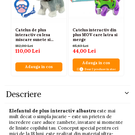
Catelus de plus
Catelus interactiv din
Se
interactiv cu lesa
plus MOV care latra si
cu
miscare sunete si
merge
Ma
melodii, 3 ani+
2 
182,00 Lei
65,63 Lei
65
110,00 Lei
44,00 Lei
59
Adauga in cos
Adauga in cos
Doar 2 produse in stoc
Descriere
Elefantul de plus interactiv albastru
este mai
mult decat o simpla jucarie – este un prieten de
incredere care aduce zambete, invatare si momente
de liniste copilului tau. Conceput special pentru cei
mici de la 18 luni, este realizat din material ultra-