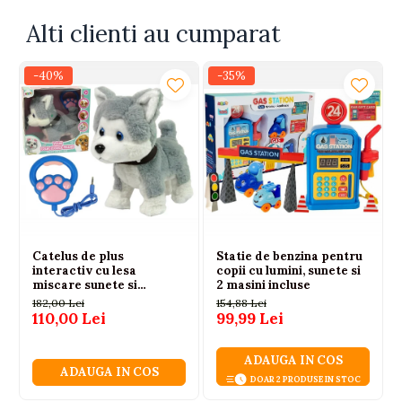
Peste 430 de mamici recomanda acest elefantel
Alti clienti au cumparat
pentru ca imbina perfect joaca, muzica si
invatarea intr-o singura jucarie.
-40%
-35%
Catelus de plus
Statie de benzina pentru
interactiv cu lesa
copii cu lumini, sunete si
miscare sunete si
2 masini incluse
melodii, 3 ani+
182,00 Lei
154,88 Lei
110,00 Lei
99,99 Lei
ADAUGA IN COS
ADAUGA IN COS
DOAR 2 PRODUSE IN STOC