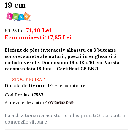
Igiena si Ingrijire Postnatala
19 cm
Jucarii de baie
Ingrijire cosmetica mamici
Seturi de frumusete
Perioada Alaptarii
Perioada Sarcinii
Caluti balansoar
71,40 Lei
89,25 Lei
Pompe de san
Interactive, educative si
Economisesti:
17,85
Lei
Sisteme De Purtare
muzicale
Figurine
Elefant de plus interactiv albastru cu 3 butoane
sonore: sunete ale naturii, poezii in engleza si 5
Ateliere si unelte
melodii vesele. Dimensiuni 19 x 18 x 10 cm. Varsta
Blocuri de constructie
recomandata 18 luni+. Certificat CE EN71.
Covorase de dans
STOC EPUIZAT
Durata de livrare:
1-2 zile lucratoare
Creative
Cod Produs:
17537
De plus
Ai nevoie de ajutor?
0725655059
Electrocasnice si bucatarii
Fotolii gonflabile
La achizitionarea acestui produs primiti
3
Lei pentru
comenzile viitoare
Jocuri de indemanare
Jocuri sportive