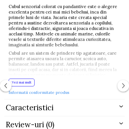
Cubul senzorial colorat cu pandantive este o alegere
excelenta pentru cei mai mici bebelusi, inca din
primele luni de viata. Jucaria este creata special
pentru a sustine dezvoltarea senzoriala a copilului,
oferindu-i distractie, siguranta si joaca educativa in
acelasi timp. Motivele cu animale marine, culorile
vesele si texturile diferite stimuleaza curiozitatea,
imaginatia si simturile bebelusului.
Cubul are un sistem de prindere tip agatatoare, care
permite atasarea usoara la carucior, scoica auto,
balansoar, landou sau patut. Astfel, jucaria il poate
insoti pe copil acasa, dar si in calatorii, fiind mereu la
indemana pentru momente de joaca si linistire.
Vezi mai mult
Un detaliu foarte apreciat este deschiderea speciala
pentru servetele textile, pe care bebelusul le poate
Informatii conformitate produs
scoate singur. Aceasta activitate simpla devine un
exercitiu excelent pentru coordonarea mana-ochi,
motricitatea fina si curiozitatea naturala a copilului.
Caracteristici
Pandantivele atasate cubului au functii diferite: unele
fosnesc, altele zornaie, iar altele pot fi apucate, trase
Review-uri
(0)
si stranse in mana. Fiecare element incurajeaza