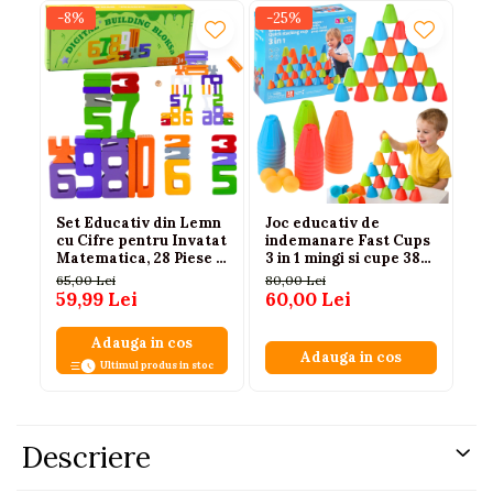
-8%
-25%
-
Set Educativ din Lemn
Joc educativ de
Ca
cu Cifre pentru Invatat
indemanare Fast Cups
cu
Matematica, 28 Piese +
3 in 1 mingi si cupe 38
av
2 Zaruri
piese, 3 ani+
65,00 Lei
80,00 Lei
18
59,99 Lei
60,00 Lei
11
Adauga in cos
Adauga in cos
Ultimul produs in stoc
Descriere