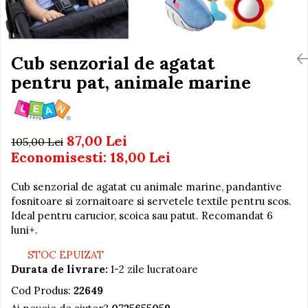
Igiena si Ingrijire Postnatala
Jucarii de baie
Ingrijire cosmetica mamici
Seturi de frumusete
Perioada Alaptarii
Perioada Sarcinii
Cub senzorial de agatat
Caluti balansoar
Pompe de san
pentru pat, animale marine
Interactive, educative si
Sisteme De Purtare
muzicale
Figurine
Ateliere si unelte
87,00 Lei
105,00 Lei
Economisesti:
18,00
Lei
Blocuri de constructie
Covorase de dans
Cub senzorial de agatat cu animale marine, pandantive
Creative
fosnitoare si zornaitoare si servetele textile pentru scos.
Ideal pentru carucior, scoica sau patut. Recomandat 6
De plus
luni+.
Electrocasnice si bucatarii
STOC EPUIZAT
Fotolii gonflabile
Durata de livrare:
1-2 zile lucratoare
Jocuri de indemanare
Cod Produs:
22649
Jocuri sportive