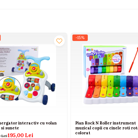
-15%
ergator interactiv cu volan
Pian Rock N Roller instrument
 si sunete
muzical copii cu cinele roti ro
colorat
195,00 Lei
 Lei