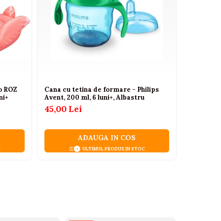
go ROZ
Cana cu tetina de formare - Philips
Cort tip 
ni+
Avent, 200 ml, 6 luni+, Albastru
model no
45,00 Lei
325,50 Lei
ADAUGA IN COS
C
ULTIMUL PRODUS IN STOC