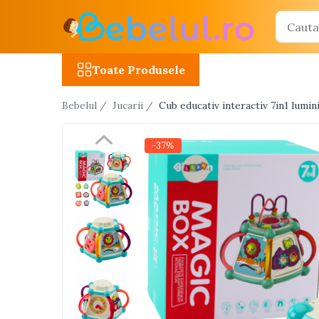
Toate Produsele
Toate Produsele
Jucarii cu telecomanda (RC)
Bebelul /
Jucarii /
Cub educativ interactiv 7in1 lumi
Masinute R/C
Tancuri R/C
-37%
Atv-uri R/C
Avioane si elicoptere R/C
Camioane R/C
Motociclete R/C
Roboti R/C
Utilaje constructii R/C
Jucarii