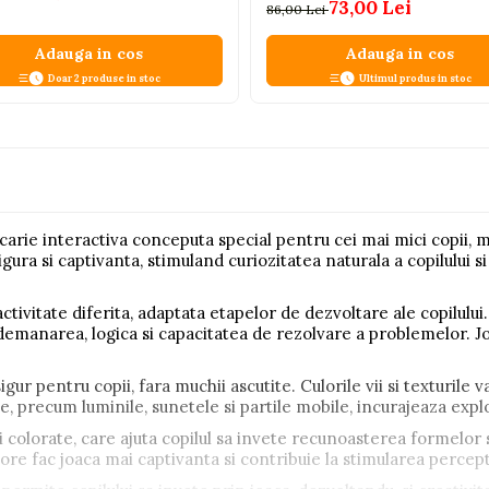
73,00 Lei
86,00 Lei
Adauga in cos
Adauga in cos
Doar 2 produse in stoc
Ultimul produs in stoc
ucarie interactiva conceputa special pentru cei mai mici copii,
gura si captivanta, stimuland curiozitatea naturala a copilului si
activitate diferita, adaptata etapelor de dezvoltare ale copilului.
manarea, logica si capacitatea de rezolvare a problemelor. Jocu
sigur pentru copii, fara muchii ascutite. Culorile vii si texturile 
ve, precum luminile, sunetele si partile mobile, incurajeaza expl
 colorate, care ajuta copilul sa invete recunoasterea formelor si
nore fac joaca mai captivanta si contribuie la stimularea percept