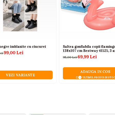
r sub 18 luni.
negre imblanite cu ciucurei
Saltea gonflabila copii flamin
138x107 cm Bestway 41525, 3 a
99,00 Lei
Lei
69,99 Lei
95,00 Lei
ADAUGA IN COS
VEZI VARIANTE
ULTIMUL PRODUS IN STO