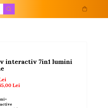
v interactiv 7in1 lumini
me
Lei
65,00
Lei
uni+
ractive