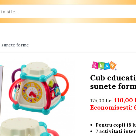
ni sunete forme
Cub educati
sunete for
110,00 
175,00 Lei
Economisesti:
Pentru copii 18 l
7 activitati inte