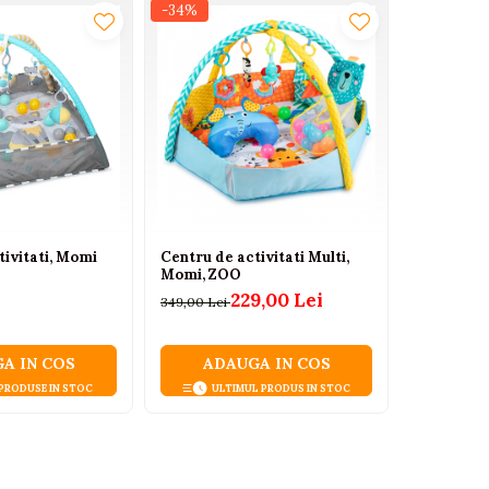
-34%
-18%
tivitati, Momi
Centru de activitati Multi,
Set creati
Momi, ZOO
animale d
valiza, 59
229,00 Lei
349,00 Lei
190,00 Lei
A IN COS
ADAUGA IN COS
ADA
 PRODUSE IN STOC
ULTIMUL PRODUS IN STOC
ULT