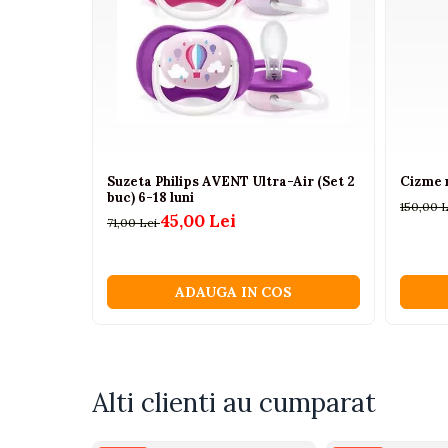
Certificari: CE, EN71
Camioane electrice
Atentionare: produsul nu este recomandat copiilo
Imbracaminte
Seturi copii si bebelusi
Salopete bebe
Costumase
Suzeta Philips AVENT Ultra-Air (Set 2
Cizme 
Rochite
buc) 6-18 luni
150,00 
45,00 Lei
Accesorii copii
71,00 Lei
Body-uri bebe
Treninguri copii
ADAUGA IN COS
Baia bebelusului
Incaltaminte
Adidasi
Alti clienti au cumparat
Pantofiori