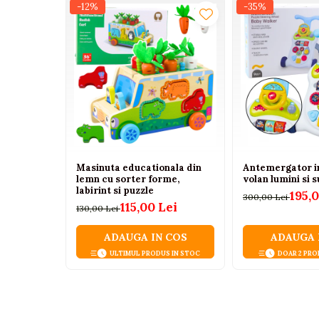
Tenisi
-12%
-35%
Botosi
Sandale
Cizme
Bebe la masa
Scaune de masa
Accesorii pentru hranire
Masinuta educationala din
Antemergator i
Seturi de hranire
lemn cu sorter forme,
volan lumini si 
labirint si puzzle
Cani, pahare si accesorii
195,
300,00 Lei
115,00 Lei
130,00 Lei
Biberoane
Suzete si accesorii
ADAUGA IN COS
ADAUGA 
ULTIMUL PRODUS IN STOC
DOAR 2 PRO
Incalzitoare pentru biberoane si
alimente
Bavete