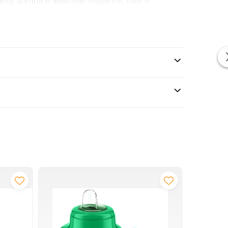
ea, atentia si abilitatile cognitive. Este o
lul si sa ofere multe ore de joaca educativa.
-39%