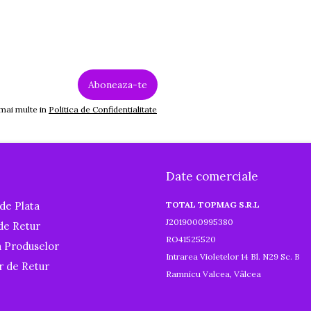
 mai multe in
Politica de Confidentialitate
Date comerciale
de Plata
TOTAL TOPMAG S.R.L
J2019000995380
 de Retur
RO41525520
a Produselor
Intrarea Violetelor 14 Bl. N29 Sc. B
r de Retur
Ramnicu Valcea, Vâlcea