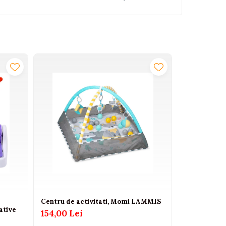
-25%
Centru de activitati, Momi LAMMIS
Pian electri
tative
copii autobu
154,00 Lei
45
60,00 Lei