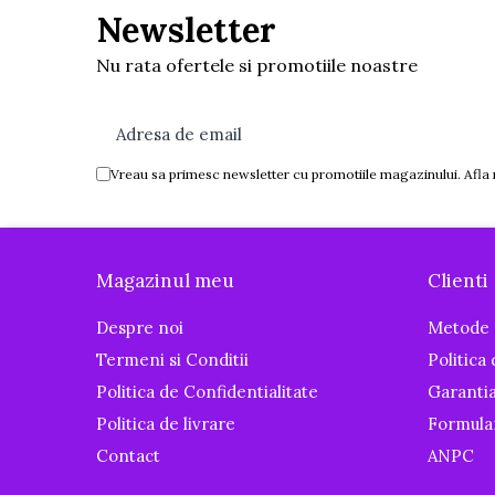
Igiena si ingrijire
Newsletter
Baia bebelusului
Nu rata ofertele si promotiile noastre
Termometre pentru baie
Prosoape
Cadite
Halate de baie
Vreau sa primesc newsletter cu promotiile magazinului. Afla
Cutii pentru suzete si depozitare
Aspiratoare nazale si filtre
Perii pentru biberoane si tetine
Magazinul meu
Clienti
Periute de dinti
Despre noi
Metode 
Olite si reductoare WC
Termeni si Conditii
Politica
Scutece si accesorii
Politica de Confidentialitate
Garanti
Pentru Mamici
Politica de livrare
Formula
Igiena si Ingrijire Postnatala
Contact
ANPC
Ingrijire cosmetica mamici
Perioada Alaptarii