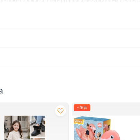
 permite copilului sa invete prin joaca, dezvoltandu-si creativitat
arie educativa, durabila si sigura, care sa creasca odata cu copi
or de forme
a
-26%