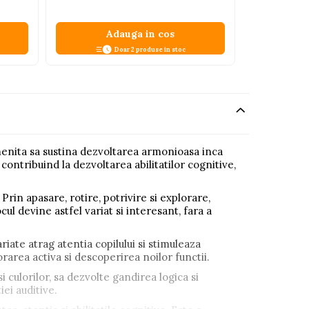
Adauga in cos
A
Doar 2 produse in stoc
 menita sa sustina dezvoltarea armonioasa inca
 contribuind la dezvoltarea abilitatilor cognitive,
 Prin apasare, rotire, potrivire si explorare,
l devine astfel variat si interesant, fara a
variate atrag atentia copilului si stimuleaza
orarea activa si descoperirea noilor functii.
 culorilor, sa dezvolte gandirea logica si
iei auditive.