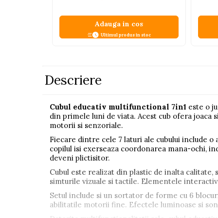
Pistoale
Adauga in cos
Plastilina
Ultimul produs in stoc
Proiectoare
Saltelute si centre de activitati
Set Avioane si submarine
Descriere
Seturi de doctor
Seturi de rufe
Cubul educativ multifunctional 7in1
este o j
din primele luni de viata. Acest cub ofera joaca si
Trenulete
motorii si senzoriale.
Trenuri cu sine
Fiecare dintre cele 7 laturi ale cubului include o 
Vehicule de constructii
copilul isi exerseaza coordonarea mana-ochi, inde
deveni plictisitor.
Cubul este realizat din plastic de inalta calitate, 
Jucarii exterior
simturile vizuale si tactile. Elementele interacti
Ride-on
Setul include si un sortator de forme cu 6 blocuri
Biciclete
abilitatile motorii fine. Efectele luminoase si so
Triciclete