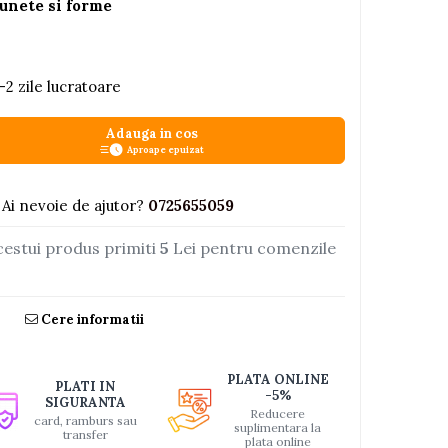
sunete si forme
-2 zile lucratoare
Adauga in cos
Aproape epuizat
Ai nevoie de ajutor?
0725655059
cestui produs primiti
5
Lei pentru comenzile
Cere informatii
PLATA ONLINE
PLATI IN
-5%
SIGURANTA
Reducere
card, ramburs sau
suplimentara la
transfer
plata online