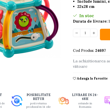
Include lumini, 
22x28 cm
In stoc
Durata de livrare:
1
Cod Produs:
24697
La achizitionarea a
buie
viitoare
ook
Adauga la Favorite
T
POSIBILITATE
LIVRARE IN 24-
RETUR
48H
i de
poti returna
oriunde in
ei
produsul in 14 zile
Romania