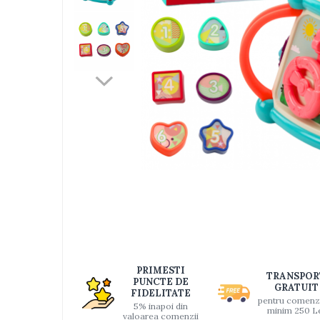
Jucarii bebelusi
Interactive, educative si muzicale
Saltelute si centre de activitati
Jucarii de baie
De plus
Zornaitoare
Pentru dentitie
Masinute
Papusi
Supermarket
Distri
pe
Puzzle
Faceb
Seturi camion
Table desen copii
Jucarii de baie
PRIMESTI
TRANSPOR
PUNCTE DE
GRATUIT
Seturi de frumusete
FIDELITATE
pentru comenz
5% inapoi din
Caluti balansoar
minim 250 L
valoarea comenzii