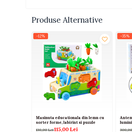
Interactive, educative si
muzicale
Produse Alternative
Figurine
Ateliere si unelte
-12%
-35%
Blocuri de constructie
Covorase de dans
Creative
De plus
Electrocasnice si bucatarii
Fotolii gonflabile
Jocuri de indemanare
Jocuri sportive
Jucarii educative din lemn
Masinuta educationala din lemn cu
Antem
Motociclete
sorter forme, labirint si puzzle
lumini
115,00 Lei
Muzica si instrumente
130,00 Lei
300,00