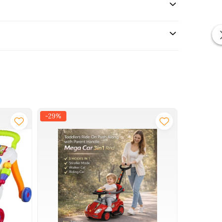
-29%
-21%
NOU