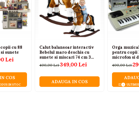
copii cu 88
Calut balansoar interactiv
Orga muzical
 si sunete
Bebelul maro deschis cu
pentru copii
sunete si miscari 74 cm 3
microfon si 
00 Lei
ani+
349,00 Lei
29
400,00 Lei
400,00 Lei
IN COS
ADAUG
ADAUGA IN COS
ODUS IN STOC
ULTIMU