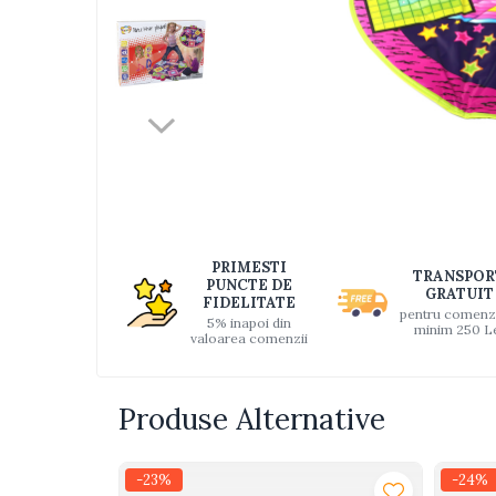
Jucarii bebelusi
Interactive, educative si muzicale
Saltelute si centre de activitati
Jucarii de baie
De plus
Zornaitoare
Distri
Pentru dentitie
pe
Faceb
Masinute
Papusi
PRIMESTI
Supermarket
TRANSPOR
PUNCTE DE
GRATUIT
FIDELITATE
Puzzle
pentru comenz
5% inapoi din
minim 250 L
valoarea comenzii
Seturi camion
Table desen copii
Produse Alternative
Jucarii de baie
Seturi de frumusete
-23%
-24%
Caluti balansoar