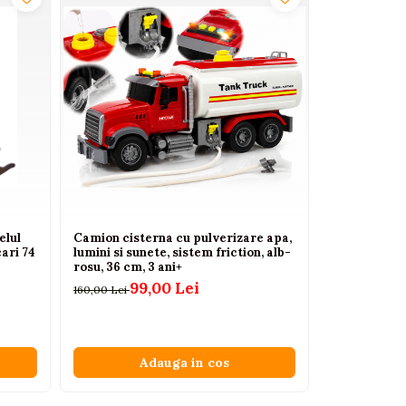
elul
Camion cisterna cu pulverizare apa,
Masina jucar
ari 74
lumini si sunete, sistem friction, alb-
lumini sunete
rosu, 36 cm, 3 ani+
14
180,00 Lei
99,00 Lei
160,00 Lei
A
Adauga in cos