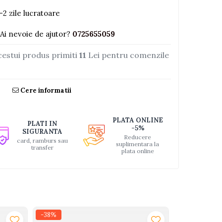
-2 zile lucratoare
Ai nevoie de ajutor?
0725655059
cestui produs primiti
11
Lei pentru comenzile
Cere informatii
PLATA ONLINE
PLATI IN
-5%
SIGURANTA
Reducere
card, ramburs sau
suplimentara la
transfer
plata online
-38%
-21%