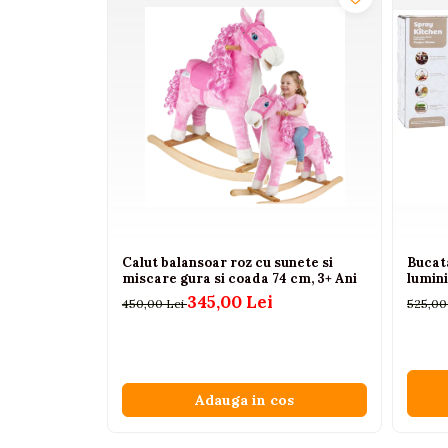
Interactive, educative si
muzicale
Figurine
Ateliere si unelte
Blocuri de constructie
Covorase de dans
Creative
De plus
Electrocasnice si bucatarii
Calut balansoar roz cu sunete si
Bucata
miscare gura si coada 74 cm, 3+ Ani
lumini
Fotolii gonflabile
345,00 Lei
450,00 Lei
525,00
Jocuri de indemanare
Jocuri sportive
Jucarii educative din lemn
Adauga in cos
Motociclete
Muzica si instrumente