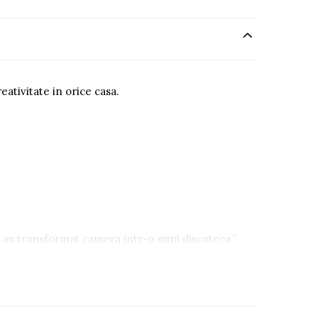
eativitate in orice casa.
le au transformat camera intr-o mini discoteca.”