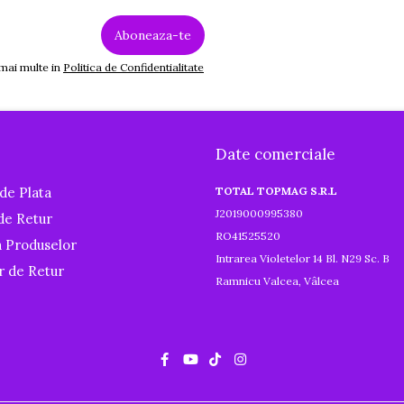
 mai multe in
Politica de Confidentialitate
Date comerciale
de Plata
TOTAL TOPMAG S.R.L
J2019000995380
 de Retur
RO41525520
a Produselor
Intrarea Violetelor 14 Bl. N29 Sc. B
r de Retur
Ramnicu Valcea, Vâlcea