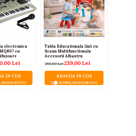
a electronica
Tabla Educationala 5in1 cu
Masuta de
 MQ807 cu
Scaun Multifunctionala
oglinda lu
difuzoare
Accesorii Albastru
accesorii 
0,00 Lei
239,00 Lei
266,00 Lei
380,63 Lei
A IN COS
ADAUGA IN COS
ADA
L PRODUS IN STOC
ULTIMUL PRODUS IN STOC
ULT