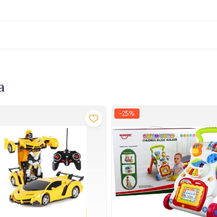
 conectare telefon, control tempo si volum
a
-25%