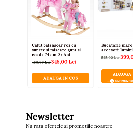
Tenisi
Botosi
Sandale
Cizme
Bebe la masa
Calut balansoar roz cu
Bucatarie mare 
sunete si miscare gura si
accesorii lumini
Scaune de masa
coada 74 cm, 3+ Ani
399,
525,00 Lei
345,00 Lei
Accesorii pentru hranire
450,00 Lei
Seturi de hranire
ADAUGA 
ADAUGA IN COS
Cani, pahare si accesorii
ULTIMUL PR
Biberoane
Suzete si accesorii
Incalzitoare pentru biberoane si
alimente
Newsletter
Bavete
Nu rata ofertele si promotiile noastre