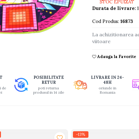
STOC EPUIZAT
Durata de livrare:
1
Cod Produs:
16873
La achizitionarea a
viitoare
buie
Adauga la Favorite
ook
T
POSIBILITATE
LIVRARE IN 24-
RETUR
48H
i de
poti returna
oriunde in
ei
produsul in 14 zile
Romania
-13%