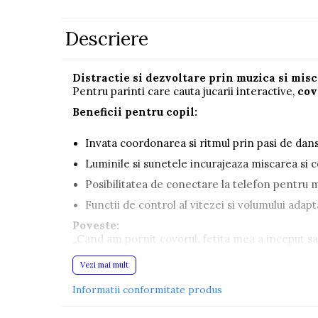
Pistoale
Descriere
Plastilina
Proiectoare
Distractie si dezvoltare prin muzica si misc
Saltelute si centre de activitati
Pentru parinti care cauta jucarii interactive,
cov
Set Avioane si submarine
Beneficii pentru copil:
Seturi de doctor
Invata coordonarea si ritmul prin pasi de dans
Seturi de rufe
Luminile si sunetele incurajeaza miscarea si 
Trenulete
Posibilitatea de conectare la telefon pentru 
Trenuri cu sine
Functii de control al vitezei si volumului adapt
Vehicule de constructii
Poveste:
„Cand am pornit covorul, fetita mea a inceput sa 
Jucarii exterior
Detalii produs:
Vezi mai mult
Ride-on
Informatii conformitate produs
Dimensiuni covor: 91 x 93 cm
Biciclete
Alimentare: 4 baterii AA (nu sunt incluse)
Triciclete