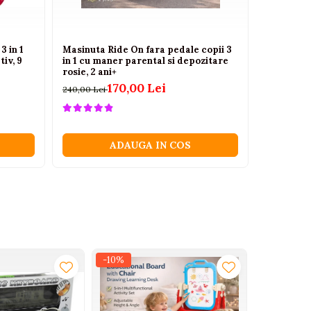
3 in 1
Masinuta Ride On fara pedale copii 3
Masinuta 
tiv, 9
in 1 cu maner parental si depozitare
telecomand
rosie, 2 ani+
albastra, 
170,00 Lei
240,00 Lei
89,00 Lei
ADAUGA IN COS
-10%
-35%