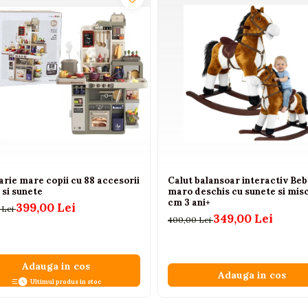
rie mare copii cu 88 accesorii
Calut balansoar interactiv Beb
 si sunete
maro deschis cu sunete si misc
cm 3 ani+
399,00 Lei
 Lei
349,00 Lei
400,00 Lei
Adauga in cos
Adauga in cos
Ultimul produs in stoc