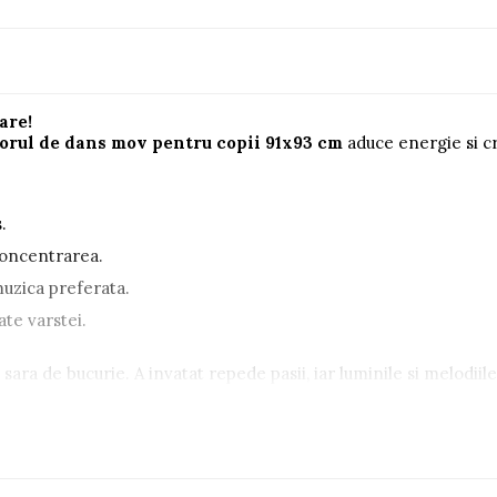
are!
orul de dans mov pentru copii 91x93 cm
aduce energie si cr
.
concentrarea.
muzica preferata.
ate varstei.
sara de bucurie. A invatat repede pasii, iar luminile si melodii