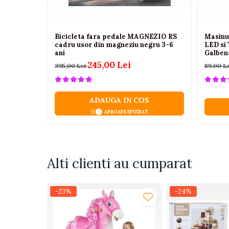
Camioane electrice
Imbracaminte
Bicicleta fara pedale MAGNEZIO RS
Masinu
cadru usor din magneziu negru 3-6
LED si 
Seturi copii si bebelusi
ani
Galbena
245,00 Lei
Salopete bebe
395,00 Lei
89,00 L
Costumase
Rochite
ADAUGA IN COS
APROAPE EPUIZAT
Accesorii copii
Body-uri bebe
Treninguri copii
Alti clienti au cumparat
Baia bebelusului
Incaltaminte
-23%
-24%
Adidasi
Pantofiori