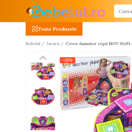
Toate Produsele
Toate Produsele
Jucarii cu telecomanda (RC)
Bebelul /
Jucarii /
Covor dansator copii MOV 91x93 c
Masinute R/C
Tancuri R/C
-20%
Atv-uri R/C
Avioane si elicoptere R/C
Camioane R/C
Motociclete R/C
Roboti R/C
Utilaje constructii R/C
Jucarii