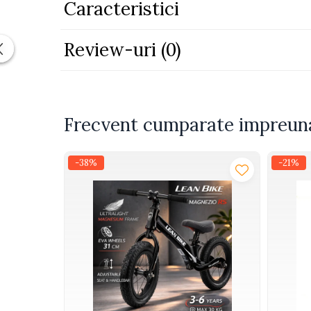
Caracteristici
Functii: 5 campuri luminoase, melodii, lumini,
Piscine
Dimensiuni ambalaj: 47 x 33 x 8 cm
Piscine gonflabile
Review-uri
(0)
Varsta recomandata: 3 ani+
Ochelari scufundari
Certificat CE, EN71
Saltele
Colace inot
Un cadou perfect pentru copiii activi si creativi.
Locuri de joaca
Frecvent cumparate impreun
Jocuri sportive
Seturi joaca gradinarit
-38%
-21%
Masinute si vehicule electrice
pentru copii
Masinute electrice
Motociclete electrice
ATV & BUGGY electrice
Tractoare electrice
Triciclete electrice