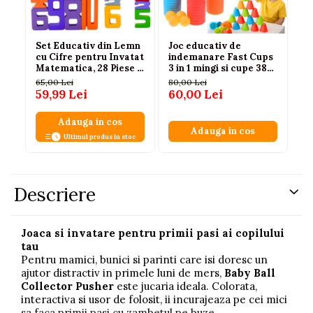
Set Educativ din Lemn
Joc educativ de
An
cu Cifre pentru Invatat
indemanare Fast Cups
in
Matematica, 28 Piese +
3 in 1 mingi si cupe 38
lu
2 Zaruri
piese, 3 ani+
65,00 Lei
80,00 Lei
30
59,99 Lei
60,00 Lei
19
Adauga in cos
Adauga in cos
Ultimul produs in stoc
Descriere
Joaca si invatare pentru primii pasi ai copilului
tau
Pentru mamici, bunici si parinti care isi doresc un
ajutor distractiv in primele luni de mers,
Baby Ball
Collector Pusher
este jucaria ideala. Colorata,
interactiva si usor de folosit, ii incurajeaza pe cei mici
sa faca primii pasi cu zambetul pe buze.