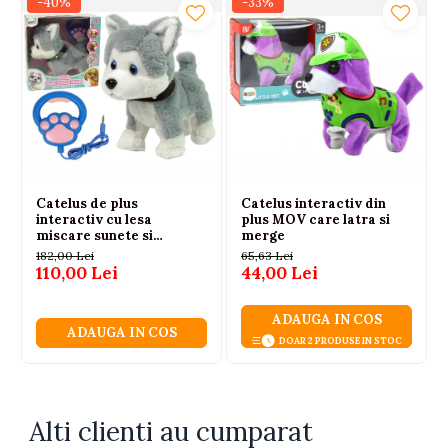
-40%
-33%
Detalii produs:
Dimensiuni pusher: 24 x 18 x 42 cm
Diametru minge: 5 cm
Dimensiuni pachet: 28 x 35 x 15 cm
Varsta recomandata: 12 luni+
Certificat CE, EN71
Catelus de plus
Catelus interactiv din
Continut set:
interactiv cu lesa
plus MOV care latra si
miscare sunete si
merge
melodii, 3 ani+
182,00 Lei
65,63 Lei
Pusher interactiv cu fata zambitoare si manere
110,00 Lei
44,00 Lei
3 mingi numerotate cu litere
ADAUGA IN COS
ADAUGA IN COS
DOAR 2 PRODUSE IN STOC
Alti clienti au cumparat