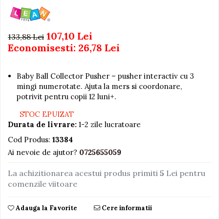
Igiena si Ingrijire Postnatala
Jucarii de baie
Ingrijire cosmetica mamici
Seturi de frumusete
Perioada Alaptarii
107,10 Lei
133,88 Lei
Perioada Sarcinii
Caluti balansoar
Economisesti:
26,78
Lei
Pompe de san
Interactive, educative si
Sisteme De Purtare
muzicale
Baby Ball Collector Pusher – pusher interactiv cu 3
Figurine
mingi numerotate. Ajuta la mers si coordonare,
potrivit pentru copii 12 luni+.
Ateliere si unelte
Blocuri de constructie
STOC EPUIZAT
Durata de livrare:
1-2 zile lucratoare
Covorase de dans
Cod Produs:
13384
Creative
Ai nevoie de ajutor?
0725655059
De plus
Electrocasnice si bucatarii
La achizitionarea acestui produs primiti
5
Lei pentru
comenzile viitoare
Fotolii gonflabile
Jocuri de indemanare
Adauga la Favorite
Cere informatii
Jocuri sportive