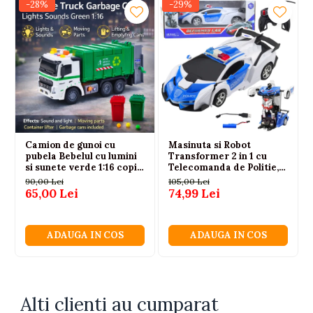
-28%
-29%
Camion de gunoi cu
Masinuta si Robot
pubela Bebelul cu lumini
Transformer 2 in 1 cu
si sunete verde 1:16 copii
Telecomanda de Politie,
3 ani+
cu Lumini si Sunete, 3
90,00 Lei
105,00 Lei
ani+
65,00 Lei
74,99 Lei
ADAUGA IN COS
ADAUGA IN COS
Alti clienti au cumparat