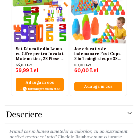
Set Educativ din Lemn
Joc educativ de
Pi
cu Cifre pentru Invatat
indemanare Fast Cups
in
Matematica, 28 Piese +
3 in 1 mingi si cupe 38
co
2 Zaruri
piese, 3 ani+
ro
65,00 Lei
80,00 Lei
86
59,99 Lei
60,00 Lei
73
Adauga in cos
Adauga in cos
Ultimul produs in stoc
Descriere
Primul pas in lumea sunetelor si culorilor, cu un instrument
perfect pentru cei mici!
Cinelele Rainbow sunt o jucarie