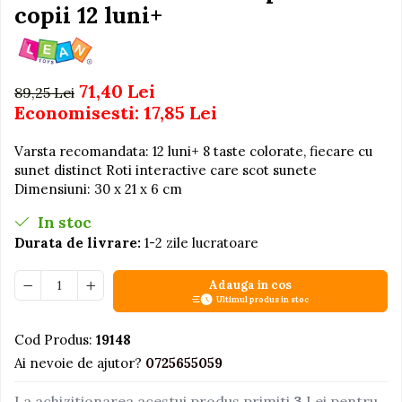
Igiena si Ingrijire Postnatala
copii 12 luni+
Jucarii de baie
Ingrijire cosmetica mamici
Seturi de frumusete
Perioada Alaptarii
Perioada Sarcinii
Caluti balansoar
71,40 Lei
89,25 Lei
Pompe de san
Interactive, educative si
Economisesti:
17,85
Lei
Sisteme De Purtare
muzicale
Figurine
Varsta recomandata: 12 luni+ 8 taste colorate, fiecare cu
sunet distinct Roti interactive care scot sunete
Ateliere si unelte
Dimensiuni: 30 x 21 x 6 cm
Blocuri de constructie
In stoc
Covorase de dans
Durata de livrare:
1-2 zile lucratoare
Creative
Adauga in cos
De plus
Ultimul produs in stoc
Electrocasnice si bucatarii
Cod Produs:
19148
Fotolii gonflabile
Ai nevoie de ajutor?
0725655059
Jocuri de indemanare
Jocuri sportive
La achizitionarea acestui produs primiti
3
Lei pentru