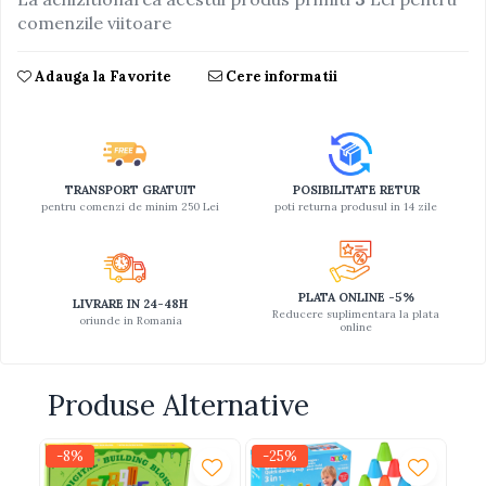
comenzile viitoare
Jucarii educative din lemn
Motociclete
Adauga la Favorite
Cere informatii
Muzica si instrumente
Pistoale
Plastilina
TRANSPORT GRATUIT
POSIBILITATE RETUR
Proiectoare
pentru comenzi de minim 250 Lei
poti returna produsul in 14 zile
Saltelute si centre de activitati
Set Avioane si submarine
PLATA ONLINE -5%
Seturi de doctor
LIVRARE IN 24-48H
Reducere suplimentara la plata
oriunde in Romania
online
Seturi de rufe
Trenulete
Produse Alternative
Trenuri cu sine
Vehicule de constructii
-8%
-25%
-1