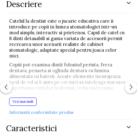
Descriere
Catelul la dentist este o jucarie educativa care ii
introduce pe copii in lumea stomatologiei intr-un
mod simplu, interactiv si prietenos. Capul de catel cu
8 dinti detasabili si gama variata de accesorii permit
recrearea unor scenarii realiste de cabinet
stomatologic, adaptate special pentru joaca celor
mici.
Copiii pot examina dintii folosind periuta, freza
dentara, penseta si oglinda dentara cu lumina
alimentata cu baterii. Aceste elemente incurajeaza
jocul de rol si ii ajuta pe cei mici sa inteleaga mai usor
importanta vizitelor la dentist, reducand teama
asociata acestora.
Vezi mai mult
Accesoriile suplimentare, precum tubul de pasta de
dinti, recipientele pentru medicamente si marcajele
Informatii conformitate produs
de ciocolata si bomboane, ii invata pe copii prin joaca
cat de importanta este igiena orala si grija pentru
dintii sanatosi. Jocul stimuleaza imaginatia,
Caracteristici
coordonarea mana-ochi si abilitatile sociale.