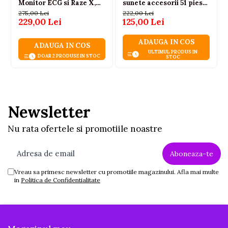
Monitor ECG si Raze X,
sunete accesorii 51 piese,
Lumini si Sunete,
3 ani+
275,00 Lei
222,00 Lei
Accesorii Medicale, 3
229,00 Lei
125,00 Lei
ani+
ADAUGA IN COS
ADAUGA IN COS
ULTIMUL PRODUS IN
DOAR 2 PRODUSE IN STOC
STOC
Newsletter
Nu rata ofertele si promotiile noastre
Vreau sa primesc newsletter cu promotiile magazinului. Afla mai multe
in
Politica de Confidentialitate