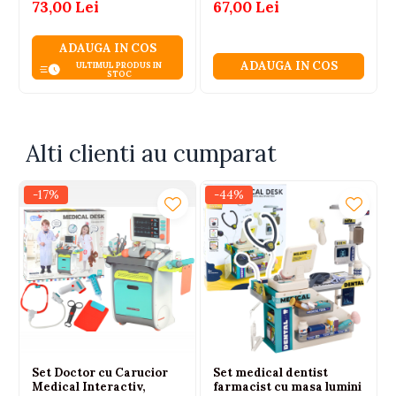
Marcaj bomboana
73,00 Lei
67,00 Lei
Suport pentru accesorii
Oglinda dentara cu lumina
ADAUGA IN COS
Ochelari
ADAUGA IN COS
ULTIMUL PRODUS IN
Certificari: CE, EN71
STOC
Avertisment: nerecomandat copiilor sub 3 ani
Pentru: Unisex
Varsta recomandata: 3 ani+
Alti clienti au cumparat
-17%
-44%
Set Doctor cu Carucior
Set medical dentist
Medical Interactiv,
farmacist cu masa lumini