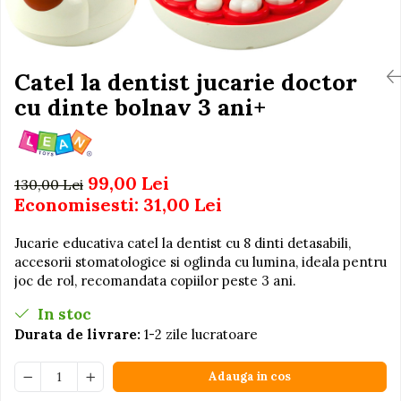
Igiena si Ingrijire Postnatala
Jucarii de baie
Ingrijire cosmetica mamici
Seturi de frumusete
Perioada Alaptarii
Perioada Sarcinii
Catel la dentist jucarie doctor
Caluti balansoar
Pompe de san
cu dinte bolnav 3 ani+
Interactive, educative si
Sisteme De Purtare
muzicale
Figurine
Ateliere si unelte
99,00 Lei
130,00 Lei
Economisesti:
31,00
Lei
Blocuri de constructie
Covorase de dans
Jucarie educativa catel la dentist cu 8 dinti detasabili,
Creative
accesorii stomatologice si oglinda cu lumina, ideala pentru
joc de rol, recomandata copiilor peste 3 ani.
De plus
In stoc
Electrocasnice si bucatarii
Durata de livrare:
1-2 zile lucratoare
Fotolii gonflabile
Jocuri de indemanare
Adauga in cos
Jocuri sportive