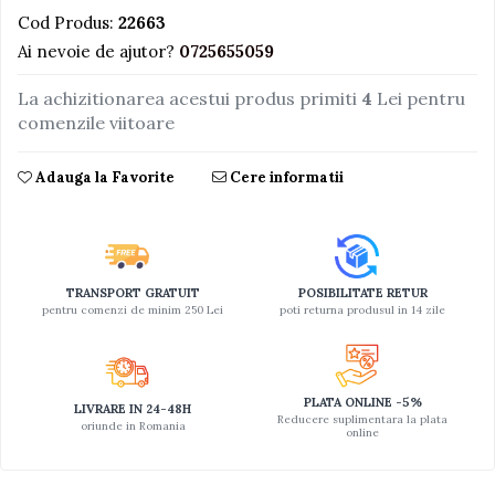
Cod Produs:
22663
Jucarii educative din lemn
Ai nevoie de ajutor?
0725655059
Motociclete
La achizitionarea acestui produs primiti
4
Lei pentru
Muzica si instrumente
comenzile viitoare
Pistoale
Plastilina
Adauga la Favorite
Cere informatii
Proiectoare
Saltelute si centre de activitati
Set Avioane si submarine
TRANSPORT GRATUIT
POSIBILITATE RETUR
Seturi de doctor
pentru comenzi de minim 250 Lei
poti returna produsul in 14 zile
Seturi de rufe
Trenulete
PLATA ONLINE -5%
Trenuri cu sine
LIVRARE IN 24-48H
Reducere suplimentara la plata
oriunde in Romania
online
Vehicule de constructii