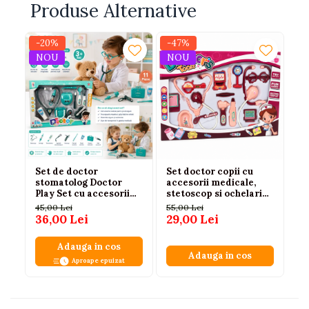
Produse Alternative
-20%
-47%
-2
NOU
NOU
N
Set de doctor
Set doctor copii cu
Se
stomatolog Doctor
accesorii medicale,
To
Play Set cu accesorii
stetoscop si ochelari
In
medicale, joc educativ
roz 3+ ani
Ac
45,00 Lei
55,00 Lei
17
pentru copii 3+ ani
Ro
36,00 Lei
29,00 Lei
13
Adauga in cos
Adauga in cos
Aproape epuizat