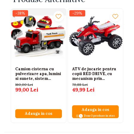
-38%
-29%
-3
Camion cisterna cu
ATV de jucarie pentru
Pa
pulverizare apa, lumini
copii RED DRIVE, cu
pi
si sunete, sistem
mecanism prin
ve
friction, alb-rosu, 36
frictiune, roti mari
st
160,00 Lei
70,88 Lei
36
cm, 3 ani+
aderente, fara baterii,
an
99,00 Lei
49,99 Lei
22
Rosu, 3+ ani
Adauga in cos
Adauga in cos
Doar 3 produse in stoc