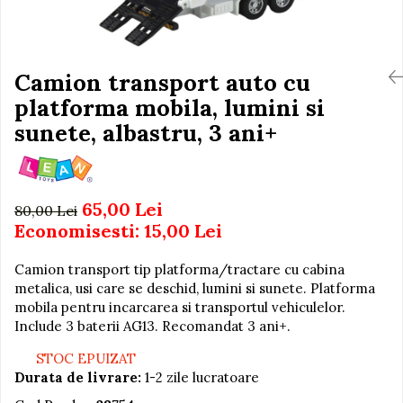
Igiena si Ingrijire Postnatala
Jucarii de baie
Ingrijire cosmetica mamici
Seturi de frumusete
Perioada Alaptarii
Perioada Sarcinii
Camion transport auto cu
Caluti balansoar
Pompe de san
platforma mobila, lumini si
Interactive, educative si
Sisteme De Purtare
muzicale
sunete, albastru, 3 ani+
Figurine
Ateliere si unelte
65,00 Lei
Blocuri de constructie
80,00 Lei
Economisesti:
15,00
Lei
Covorase de dans
Creative
Camion transport tip platforma/tractare cu cabina
metalica, usi care se deschid, lumini si sunete. Platforma
De plus
mobila pentru incarcarea si transportul vehiculelor.
Electrocasnice si bucatarii
Include 3 baterii AG13. Recomandat 3 ani+.
Fotolii gonflabile
STOC EPUIZAT
Jocuri de indemanare
Durata de livrare:
1-2 zile lucratoare
Jocuri sportive