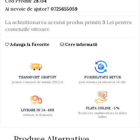
Cod Produs:
28754
Ai nevoie de ajutor?
0725655059
Jucarii educative din lemn
Motociclete
La achizitionarea acestui produs primiti
3
Lei pentru
Muzica si instrumente
comenzile viitoare
Pistoale
Adauga la Favorite
Cere informatii
Plastilina
Proiectoare
Saltelute si centre de activitati
Set Avioane si submarine
TRANSPORT GRATUIT
POSIBILITATE RETUR
pentru comenzi de minim 250 Lei
poti returna produsul in 14 zile
Seturi de doctor
Seturi de rufe
Trenulete
PLATA ONLINE -5%
LIVRARE IN 24-48H
Reducere suplimentara la plata
oriunde in Romania
Trenuri cu sine
online
Vehicule de constructii
Produse Alternative