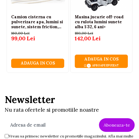
Camion cisterna cu
Masina jucarie off-road
pulverizare apa, lumini si
cu rulota lumini sunete
sunete, sistem friction,
alba 1:32, 6 ani+
alb-rosu, 36 cm, 3 ani+
160,00 Lei
180,00 Lei
99,00 Lei
142,00 Lei
ADAUGA IN COS
ADAUGA IN COS
APROAPE EPUIZAT
Newsletter
Nu rata ofertele si promotiile noastre
Vreau sa primesc newsletter cu promotiile magazinului. Afla mai multe