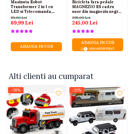
Masinuta Robot
Bicicleta fara pedale
Camion transport cu platforma mobila
Transformer 2 in 1 cu
MAGNEZIO RS cadru
LED si Telecomanda,
usor din magneziu negru
3x baterii AG13
Scara 1:18, Galbena, 6 ani+
3-6 ani
89,00 Lei
395,00 Lei
Certificari: CE, EN71
69,99 Lei
245,00 Lei
Atentionare: Nerecomandat copiilor sub 3 ani
ADAUGA IN COS
ADAUGA IN COS
APROAPE EPUIZAT
Alti clienti au cumparat
-38%
-21%