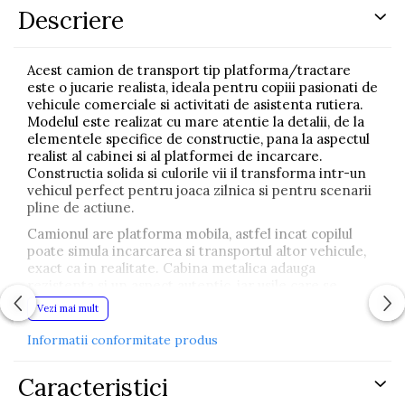
Descriere
Acest camion de transport tip platforma/tractare
este o jucarie realista, ideala pentru copiii pasionati de
vehicule comerciale si activitati de asistenta rutiera.
Modelul este realizat cu mare atentie la detalii, de la
elementele specifice de constructie, pana la aspectul
realist al cabinei si al platformei de incarcare.
Constructia solida si culorile vii il transforma intr-un
vehicul perfect pentru joaca zilnica si pentru scenarii
pline de actiune.
Camionul are platforma mobila, astfel incat copilul
poate simula incarcarea si transportul altor vehicule,
exact ca in realitate. Cabina metalica adauga
rezistenta si un aspect autentic, iar usile care se
deschid permit jocul de rol “soferul camionului”,
Vezi mai mult
facand experienta mai interesanta.
Informatii conformitate produs
Efectele de lumini si sunete cresc realismul si fac
joaca mai captivanta, oferind copilului senzatia unei
interventii reale. Camionul functioneaza cu baterii
Caracteristici
incluse, asa ca poate fi folosit imediat dupa desfacerea