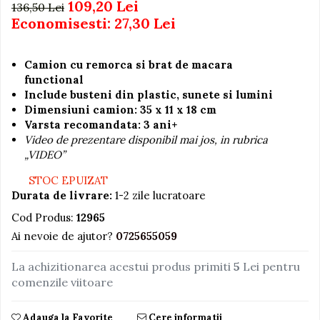
109,20 Lei
136,50 Lei
Economisesti:
27,30
Lei
Jucarii educative din lemn
Motociclete
Camion cu remorca si brat de macara
Muzica si instrumente
functional
Pistoale
Include busteni din plastic, sunete si lumini
Dimensiuni camion: 35 x 11 x 18 cm
Plastilina
Varsta recomandata: 3 ani+
Proiectoare
Video de prezentare disponibil mai jos, in rubrica
Saltelute si centre de activitati
„VIDEO”
Set Avioane si submarine
STOC EPUIZAT
Durata de livrare:
1-2 zile lucratoare
Seturi de doctor
Cod Produs:
12965
Seturi de rufe
Ai nevoie de ajutor?
0725655059
Trenulete
Trenuri cu sine
La achizitionarea acestui produs primiti
5
Lei pentru
comenzile viitoare
Vehicule de constructii
Adauga la Favorite
Cere informatii