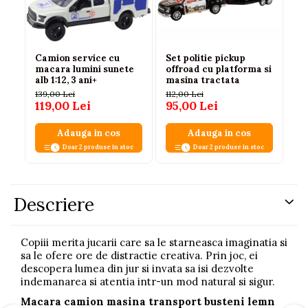
Camion service cu
Set politie pickup
Ma
macara lumini sunete
offroad cu platforma si
Di
alb 1:12, 3 ani+
masina tractata
ca
139,00 Lei
112,00 Lei
33
119,00 Lei
95,00 Lei
25
Adauga in cos
Adauga in cos
Doar 2 produse in stoc
Doar 2 produse in stoc
Descriere
Copiii merita jucarii care sa le starneasca imaginatia si
sa le ofere ore de distractie creativa. Prin joc, ei
descopera lumea din jur si invata sa isi dezvolte
indemanarea si atentia intr-un mod natural si sigur.
Macara camion masina transport busteni lemn