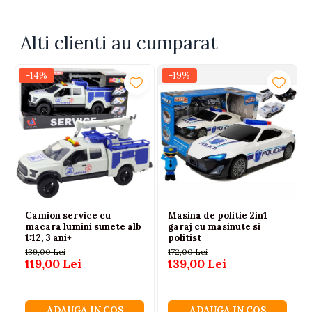
Respecta standardul EN71
Alimentat de trei baterii AG13 (incluse in kit)
Alti clienti au cumparat
Alegand aceasta jucarie, oferi copiilor o modalitate
sigura si captivanta de a explora prin joaca,
dezvoltandu-si
coordonarea
,
curiozitatea
si
-14%
-19%
imaginatia
, intr-un mod plin de bucurie.
Camion service cu
Masina de politie 2in1
macara lumini sunete alb
garaj cu masinute si
1:12, 3 ani+
politist
139,00 Lei
172,00 Lei
119,00 Lei
139,00 Lei
ADAUGA IN COS
ADAUGA IN COS