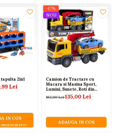
-17%
-19%
NOU
tapulta 2in1
Camion de Tractare cu
Masina de 
Macara si Masina Sport,
cu masinut
,99 Lei
Lumini, Sunete, Roti din
172,00 Lei
Cauciuc, Baterii Incluse, 3
135,00 Lei
162,00 Lei
Ani+
A IN COS
ADA
ADAUGA IN COS
L PRODUS IN STOC
DOA