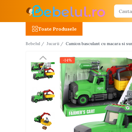
Toate Produsele
Toate Produsele
Jucarii cu telecomanda (RC)
Bebelul /
Jucarii /
Camion basculant cu macara si sur
Masinute R/C
Tancuri R/C
-14%
Atv-uri R/C
Avioane si elicoptere R/C
Camioane R/C
Motociclete R/C
Roboti R/C
Utilaje constructii R/C
Jucarii