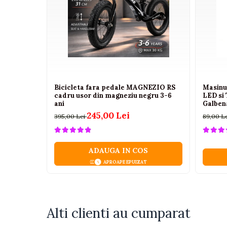
Camioane electrice
Imbracaminte
Seturi copii si bebelusi
Salopete bebe
Costumase
Bicicleta fara pedale MAGNEZIO RS
Masinu
cadru usor din magneziu negru 3-6
LED si 
Rochite
ani
Galbena
Accesorii copii
245,00 Lei
395,00 Lei
89,00 L
Body-uri bebe
Treninguri copii
ADAUGA IN COS
Baia bebelusului
APROAPE EPUIZAT
Incaltaminte
Adidasi
Alti clienti au cumparat
Pantofiori