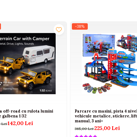
-38%
 off-road cu rulota lumini
Parcare cu masini, pista 4 nivel
 galbena 1:32
vehicule metalice, stickere, lift
manual, 3 ani+
142,00 Lei
 Lei
225,00 Lei
365,00 Lei