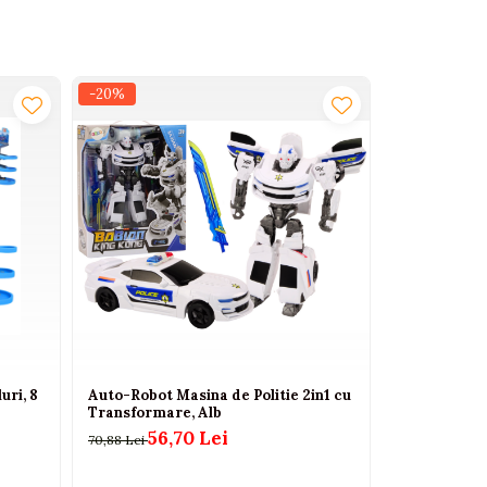
-20%
-35%
uri, 8
Auto-Robot Masina de Politie 2in1 cu
Autocar Turi
Transformare, Alb
Deschizabil
56,70 Lei
49,
70,88 Lei
75,00 Lei