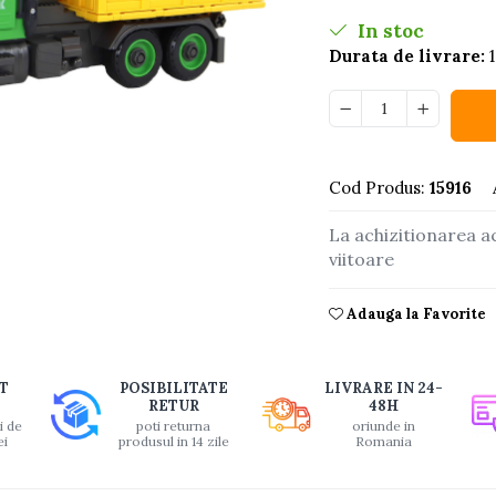
In stoc
Durata de livrare:
1
buie
Cod Produs:
15916
ook
La achizitionarea a
viitoare
Adauga la Favorite
T
POSIBILITATE
LIVRARE IN 24-
RETUR
48H
i de
poti returna
oriunde in
ei
produsul in 14 zile
Romania