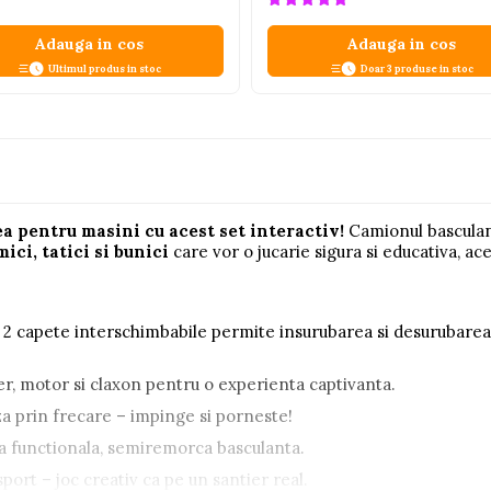
Adauga in cos
Adauga in cos
Ultimul produs in stoc
Doar 3 produse in stoc
a pentru masini cu acest set interactiv!
Camionul basculant
ici, tatici si bunici
care vor o jucarie sigura si educativa, ace
 2 capete interschimbabile permite insurubarea si desurubare
r, motor si claxon pentru o experienta captivanta.
a prin frecare – impinge si porneste!
a functionala, semiremorca basculanta.
port – joc creativ ca pe un santier real.