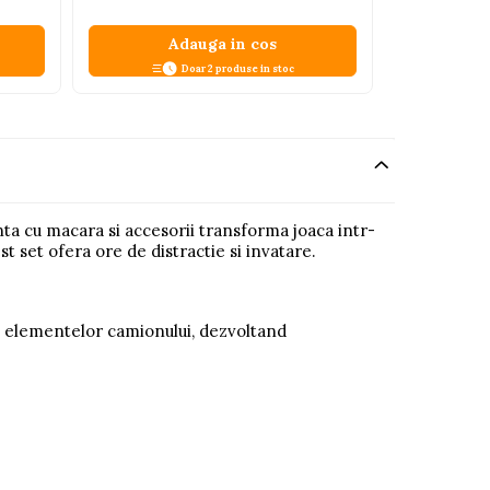
Adauga in cos
A
Doar 2 produse in stoc
a cu macara si accesorii transforma joaca intr-
st set ofera ore de distractie si invatare.
a elementelor camionului, dezvoltand