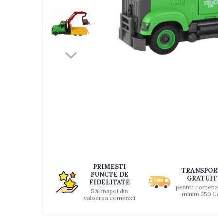
Jucarii bebelusi
Interactive, educative si muzicale
Saltelute si centre de activitati
Jucarii de baie
De plus
Zornaitoare
Distri
Pentru dentitie
pe
Faceb
Masinute
Papusi
Supermarket
Puzzle
Seturi camion
Table desen copii
PRIMESTI
TRANSPOR
PUNCTE DE
GRATUIT
Jucarii de baie
FIDELITATE
pentru comenz
5% inapoi din
minim 250 L
Seturi de frumusete
valoarea comenzii
Caluti balansoar