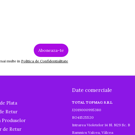
 mai multe in
Politica de Confidentialitate
Date comerciale
de Plata
TOTAL TOPMAG S.R.L
J2019000995380
 de Retur
RO41525520
a Produselor
Intrarea Violetelor 14 Bl. N29 Sc. B
r de Retur
Ramnicu Valcea, Vâlcea