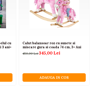
elul cu
Calut balansoar roz cu sunete si
Pian Elec
i 3 ani+
miscare gura si coada 74 cm, 3+ Ani
Microfon ș
ani+
345,00 Lei
450,00 Lei
175,00 Lei
ADAUGA IN COS