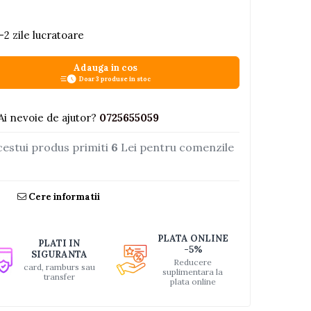
-2 zile lucratoare
Adauga in cos
Doar 3 produse in stoc
Ai nevoie de ajutor?
0725655059
cestui produs primiti
6
Lei pentru comenzile
Cere informatii
PLATA ONLINE
PLATI IN
-5%
SIGURANTA
Reducere
card, ramburs sau
suplimentara la
transfer
plata online