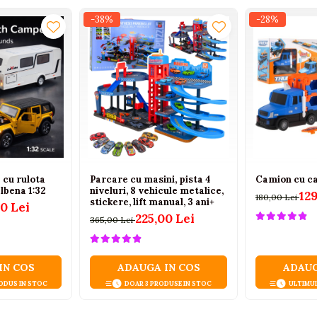
-38%
-28%
 cu rulota
Parcare cu masini, pista 4
Camion cu ca
lbena 1:32
niveluri, 8 vehicule metalice,
129
180,00 Lei
stickere, lift manual, 3 ani+
00 Lei
225,00 Lei
365,00 Lei
IN COS
ADAUGA IN COS
ADAUG
ODUS IN STOC
DOAR 3 PRODUSE IN STOC
ULTIMU