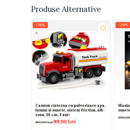
Interactive, educative si
Produse Alternative
muzicale
Figurine
-38%
-29%
Ateliere si unelte
Blocuri de constructie
Covorase de dans
Creative
De plus
Electrocasnice si bucatarii
Fotolii gonflabile
Jocuri de indemanare
Jocuri sportive
Camion cisterna cu pulverizare apa,
Masina
Jucarii educative din lemn
lumini si sunete, sistem friction, alb-
sunete
rosu, 36 cm, 3 ani+
200,00
Motociclete
99,00 Lei
160,00 Lei
Muzica si instrumente