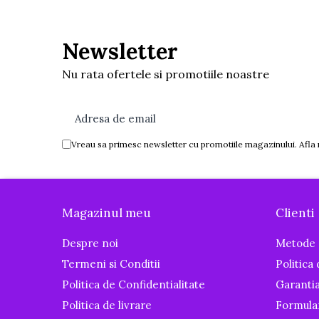
Igiena si ingrijire
Baia bebelusului
Newsletter
Termometre pentru baie
Prosoape
Nu rata ofertele si promotiile noastre
Cadite
Halate de baie
Cutii pentru suzete si depozitare
Vreau sa primesc newsletter cu promotiile magazinului. Afla
Aspiratoare nazale si filtre
Perii pentru biberoane si tetine
Periute de dinti
Magazinul meu
Clienti
Olite si reductoare WC
Scutece si accesorii
Despre noi
Metode 
Pentru Mamici
Termeni si Conditii
Politica
Igiena si Ingrijire Postnatala
Politica de Confidentialitate
Garanti
Ingrijire cosmetica mamici
Politica de livrare
Formula
Perioada Alaptarii