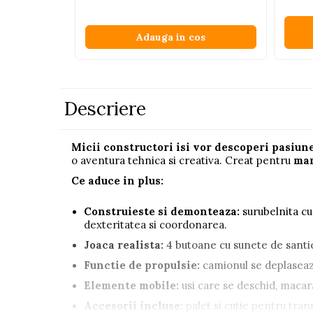
Pistoale
Adauga in cos
Plastilina
Proiectoare
Saltelute si centre de activitati
Set Avioane si submarine
Descriere
Seturi de doctor
Seturi de rufe
Micii constructori isi vor descoperi pasiune
o aventura tehnica si creativa. Creat pentru
mam
Trenulete
Ce aduce in plus:
Trenuri cu sine
Construieste si demonteaza:
surubelnita cu
Vehicule de constructii
dexteritatea si coordonarea.
Joaca realista:
4 butoane cu sunete de santie
Jucarii exterior
Functie de propulsie:
camionul se deplaseaz
Ride-on
Elemente mobile:
usi care se deschid, macar
Biciclete
Accesorii incluse:
palet si cutie pentru trans
Triciclete