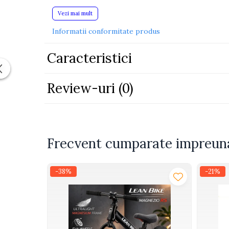
Siguranta si durabilitate:
plastic rezistent, 
Piscine
Vezi mai mult
Dimensiuni camion:
35x21x10 cm.
Pachet:
41.
Piscine gonflabile
Informatii conformitate produs
Ochelari scufundari
Caracteristici
Saltele
Colace inot
Locuri de joaca
Review-uri
(0)
Jocuri sportive
Seturi joaca gradinarit
Masinute si vehicule electrice
Frecvent cumparate impreun
pentru copii
Masinute electrice
-38%
-21%
Motociclete electrice
ATV & BUGGY electrice
Tractoare electrice
Triciclete electrice