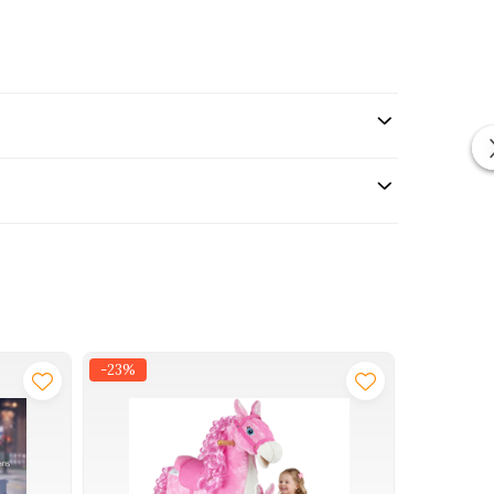
-23%
-14%