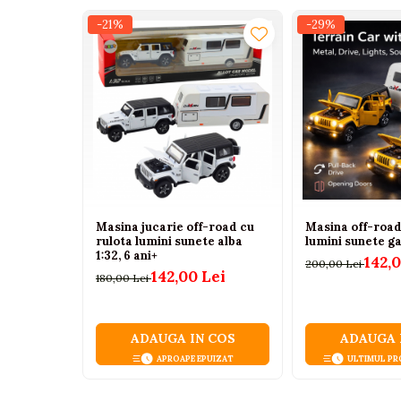
Tenisi
-21%
-29%
Botosi
Sandale
Cizme
Bebe la masa
Scaune de masa
Accesorii pentru hranire
Seturi de hranire
Masina jucarie off-road cu
Masina off-road
Cani, pahare si accesorii
rulota lumini sunete alba
lumini sunete ga
1:32, 6 ani+
142,
200,00 Lei
Biberoane
142,00 Lei
180,00 Lei
Suzete si accesorii
Incalzitoare pentru biberoane si
ADAUGA IN COS
ADAUGA 
alimente
APROAPE EPUIZAT
ULTIMUL PR
Bavete