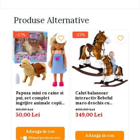
Produse Alternative
-17%
-13%
-
Papusa mini cu caine si
Calut balansoar
Se
pui, set complet
interactiv Bebelul
29
ingrijire animale copii
maro deschis cu
3 
3 ani+
sunete si miscari 74 cm
60,00 Lei
400,00 Lei
60
3 ani+
50,00 Lei
349,00 Lei
35
Adauga in cos
Adauga in cos
Ultimul produs in stoc