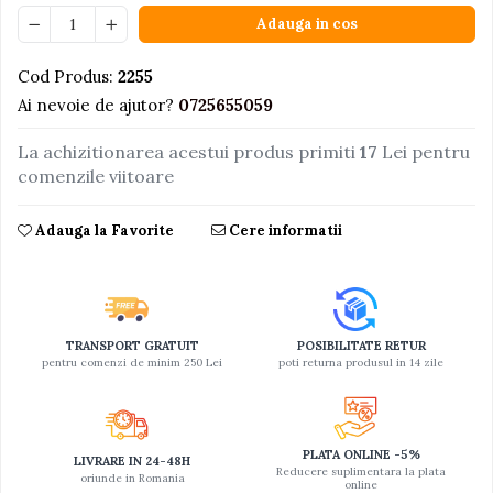
Adauga in cos
Jucarii educative din lemn
Motociclete
Cod Produs:
2255
Muzica si instrumente
Ai nevoie de ajutor?
0725655059
Pistoale
La achizitionarea acestui produs primiti
17
Lei pentru
Plastilina
comenzile viitoare
Proiectoare
Adauga la Favorite
Cere informatii
Saltelute si centre de activitati
Set Avioane si submarine
Seturi de doctor
Seturi de rufe
TRANSPORT GRATUIT
POSIBILITATE RETUR
pentru comenzi de minim 250 Lei
poti returna produsul in 14 zile
Trenulete
Trenuri cu sine
Vehicule de constructii
PLATA ONLINE -5%
LIVRARE IN 24-48H
Reducere suplimentara la plata
oriunde in Romania
online