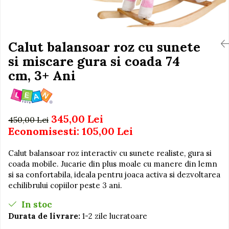
Igiena si Ingrijire Postnatala
Jucarii de baie
Ingrijire cosmetica mamici
Seturi de frumusete
Perioada Alaptarii
Perioada Sarcinii
Calut balansoar roz cu sunete
Caluti balansoar
Pompe de san
si miscare gura si coada 74
Interactive, educative si
Sisteme De Purtare
muzicale
cm, 3+ Ani
Figurine
Ateliere si unelte
345,00 Lei
Blocuri de constructie
450,00 Lei
Economisesti:
105,00
Lei
Covorase de dans
Creative
Calut balansoar roz interactiv cu sunete realiste, gura si
coada mobile. Jucarie din plus moale cu manere din lemn
De plus
si sa confortabila, ideala pentru joaca activa si dezvoltarea
Electrocasnice si bucatarii
echilibrului copiilor peste 3 ani.
Fotolii gonflabile
In stoc
Jocuri de indemanare
Durata de livrare:
1-2 zile lucratoare
Jocuri sportive