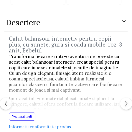
Descriere
Calut balansoar interactiv pentru copii,
plus, cu sunete, gura si coada mobile, roz, 3
ani+, Bebelul
Transforma fiecare zi intr-o aventura de poveste cu
acest calut balansoar interactiv, creat special pentru
copiii care iubesc animalele si jocurile de imaginatie.
Cu un design elegant, finisaje atent realizate si o
coama spectaculoasa, calutul imbina farmecul
jucariilor clasice cu functii interactive care fac fiecare
moment de joaca si mai captivant.
Imbracat intr-un material plusat moale si placut la
atingere, calutul ofera confort la fiecare utilizare, iar
structura solida din lemn si metal asigura stabilitate si
siguranta in timpul balansarii.
Vezi mai mult
O experienta de joaca interactiva
Informatii conformitate produs
Prin simpla apasare a urechii, calutul prinde viata si