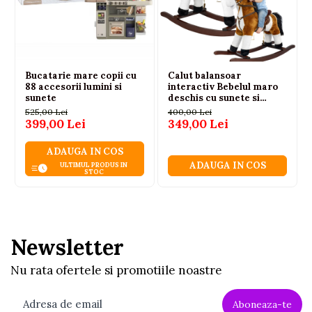
Caracteristici principale
Calut balansoar interactiv.
Material plusat moale si placut la atingere.
Sunete realiste de nechezat si galop.
Bucatarie mare copii cu
Calut balansoar
88 accesorii lumini si
interactiv Bebelul maro
Melodie western.
sunete
deschis cu sunete si
miscari 74 cm 3 ani+
525,00 Lei
400,00 Lei
Gura mobila.
399,00 Lei
349,00 Lei
Coada mobila.
ADAUGA IN COS
Manere solide din lemn.
ADAUGA IN COS
ULTIMUL PRODUS IN
Sa confortabila cu scarite.
STOC
Baza din lemn rezistenta.
Design elegant in nuante de roz.
Specificatii tehnice
Newsletter
Tip produs: Calut balansoar interactiv.
Nu rata ofertele si promotiile noastre
Material: Plus, lemn si metal.
Culoare: Roz.