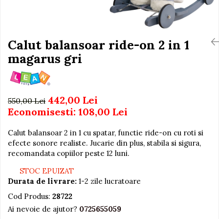
Igiena si Ingrijire Postnatala
Jucarii de baie
Ingrijire cosmetica mamici
Seturi de frumusete
Perioada Alaptarii
Perioada Sarcinii
Calut balansoar ride-on 2 in 1
Caluti balansoar
Pompe de san
magarus gri
Interactive, educative si
Sisteme De Purtare
muzicale
Figurine
Ateliere si unelte
442,00 Lei
550,00 Lei
Economisesti:
108,00
Lei
Blocuri de constructie
Covorase de dans
Calut balansoar 2 in 1 cu spatar, functie ride-on cu roti si
Creative
efecte sonore realiste. Jucarie din plus, stabila si sigura,
recomandata copiilor peste 12 luni.
De plus
STOC EPUIZAT
Electrocasnice si bucatarii
Durata de livrare:
1-2 zile lucratoare
Fotolii gonflabile
Cod Produs:
28722
Jocuri de indemanare
Ai nevoie de ajutor?
0725655059
Jocuri sportive