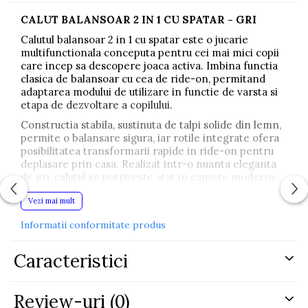
CALUT BALANSOAR 2 IN 1 CU SPATAR - GRI
Calutul balansoar 2 in 1 cu spatar este o jucarie
multifunctionala conceputa pentru cei mai mici copii
care incep sa descopere joaca activa. Imbina functia
clasica de balansoar cu cea de ride-on, permitand
adaptarea modului de utilizare in functie de varsta si
etapa de dezvoltare a copilului.
Constructia stabila, sustinuta de talpi solide din lemn,
permite o balansare sigura, iar rotile integrate ofera
posibilitatea transformarii rapide in ride-on pentru
deplasare prin casa. Realizat intr-o nuanta eleganta
de gri, calutul se potriveste atat in camere moderne,
cat si in interioare clasice pentru copii.
Vezi mai mult
Materialul din plus moale este placut la atingere si
asigura confort in timpul utilizarii, iar spatarul
Informatii conformitate produs
ergonomic ofera un plus de siguranta si sustinere.
Manerele pozitionate corect ajuta copilul sa isi
Caracteristici
mentina echilibrul si o postura stabila.
Efectele sonore integrate, precum nechezatul si
sunetul de galop, stimuleaza imaginatia si incurajeaza
Review-uri
(0)