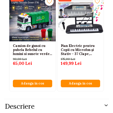
Camion de gunoi cu
Pian Electric pentru
Ca
pubela Bebelul cu
Copii cu Microfon și
su
lumini si sunete verde
Stativ – 37 Clape,
si
1:16 copii 3 ani+
Negru, 3 ani+
90,00 Lei
175,00 Lei
45
65,00 Lei
149,99 Lei
3
Adauga in cos
Adauga in cos
Descriere