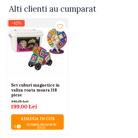
Alti clienti au cumparat
-42%
Set cuburi magnetice in
valiza roata moara 118
piese
341,25 Lei
199,00 Lei
ADAUGA IN COS
ULTIMUL PRODUS IN
STOC