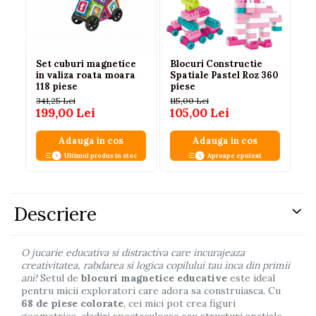
Set cuburi magnetice
Blocuri Constructie
Cu
in valiza roata moara
Spatiale Pastel Roz 360
ma
118 piese
piese
Ra
pi
341,25 Lei
115,00 Lei
110
199,00 Lei
105,00 Lei
87
Adauga in cos
Adauga in cos
Ultimul produs in stoc
Aproape epuizat
Descriere
O jucarie educativa si distractiva care incurajeaza
creativitatea, rabdarea si logica copilului tau inca din primii
ani!
Setul de
blocuri magnetice educative
este ideal
pentru micii exploratori care adora sa construiasca. Cu
68 de piese colorate
, cei mici pot crea figuri