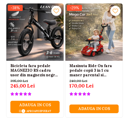
-38%
-29%
Bicicleta fara pedale
Masinuta Ride On fara
MAGNEZIO RS cadru
pedale copii 3 in 1 cu
usor din magneziu negru
maner parental si
3-6 ani
depozitare rosie, 2 ani+
395,00 Lei
240,00 Lei
245,00 Lei
170,00 Lei
ADAUGA IN COS
ADAUGA IN COS
APROAPE EPUIZAT