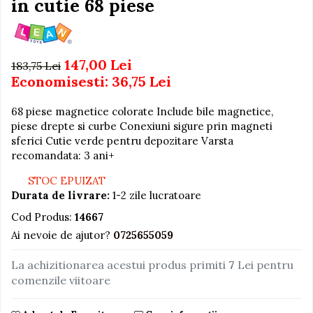
in cutie 68 piese
Igiena si Ingrijire Postnatala
Jucarii de baie
Ingrijire cosmetica mamici
Seturi de frumusete
Perioada Alaptarii
Perioada Sarcinii
Caluti balansoar
147,00 Lei
183,75 Lei
Pompe de san
Economisesti:
36,75
Lei
Interactive, educative si
Sisteme De Purtare
muzicale
68 piese magnetice colorate Include bile magnetice,
Figurine
piese drepte si curbe Conexiuni sigure prin magneti
Ateliere si unelte
sferici Cutie verde pentru depozitare Varsta
recomandata: 3 ani+
Blocuri de constructie
STOC EPUIZAT
Covorase de dans
Durata de livrare:
1-2 zile lucratoare
Creative
Cod Produs:
14667
De plus
Ai nevoie de ajutor?
0725655059
Electrocasnice si bucatarii
La achizitionarea acestui produs primiti
7
Lei pentru
Fotolii gonflabile
comenzile viitoare
Jocuri de indemanare
Jocuri sportive