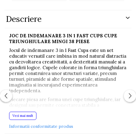
Descriere
JOC DE INDEMANARE 3 IN 1 FAST CUPS CUPE
TRIUNGHIULARE MINGI 38 PIESE
Jocul de indemanare 3 in 1 Fast Cups este un set
educativ versatil care imbina in mod natural distractia
cu dezvoltarea creativitatii, a dexteritatii manuale si a
gandirii logice. Cupele colorate in forma triunghiulara
permit construirea unor structuri variate, precum
turnuri, piramide si alte forme spatiale, stimuland
imaginatia si incurajand experimentarea
independenta.
Fiecare piesa are forma unei cupe triunghiulare, iar
designul sau permite conectarea stabila a
elementelor. Perforatiile subtile de pe suprafata
Vezi mai mult
exterioara imbunatatesc priza si previn alunecarea
din mainile copiilor. Adanciturile speciale de pe latura
Informatii conformitate produs
ingusta permit conectarea rapida si usoara a pieselor
in structuri rezistente. Jocul poate lua si forma unei