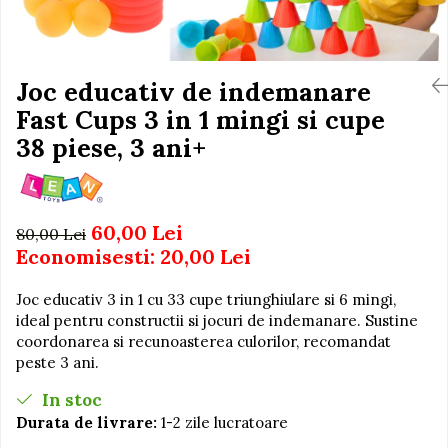
Igiena si Ingrijire Postnatala
Jucarii de baie
Ingrijire cosmetica mamici
Seturi de frumusete
Perioada Alaptarii
Perioada Sarcinii
Joc educativ de indemanare
Caluti balansoar
Pompe de san
Fast Cups 3 in 1 mingi si cupe
Interactive, educative si
Sisteme De Purtare
muzicale
38 piese, 3 ani+
Figurine
Ateliere si unelte
60,00 Lei
Blocuri de constructie
80,00 Lei
Economisesti:
20,00
Lei
Covorase de dans
Creative
Joc educativ 3 in 1 cu 33 cupe triunghiulare si 6 mingi,
ideal pentru constructii si jocuri de indemanare. Sustine
De plus
coordonarea si recunoasterea culorilor, recomandat
Electrocasnice si bucatarii
peste 3 ani.
Fotolii gonflabile
In stoc
Jocuri de indemanare
Durata de livrare:
1-2 zile lucratoare
Jocuri sportive