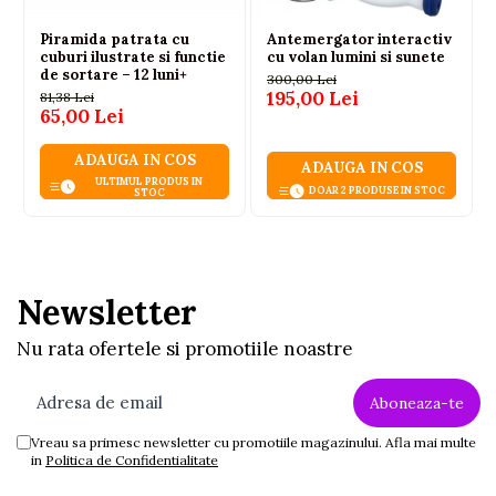
Piramida patrata cu
Antemergator interactiv
cuburi ilustrate si functie
cu volan lumini si sunete
de sortare – 12 luni+
300,00 Lei
195,00 Lei
81,38 Lei
65,00 Lei
ADAUGA IN COS
ADAUGA IN COS
ULTIMUL PRODUS IN
DOAR 2 PRODUSE IN STOC
STOC
Newsletter
Nu rata ofertele si promotiile noastre
Vreau sa primesc newsletter cu promotiile magazinului. Afla mai multe
in
Politica de Confidentialitate