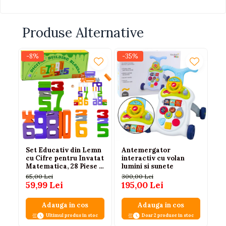
Produse Alternative
-8%
-35%
-1
Set Educativ din Lemn
Antemergator
Pi
cu Cifre pentru Invatat
interactiv cu volan
in
Matematica, 28 Piese +
lumini si sunete
co
2 Zaruri
ro
65,00 Lei
300,00 Lei
86
59,99 Lei
195,00 Lei
73
Adauga in cos
Adauga in cos
Ultimul produs in stoc
Doar 2 produse in stoc