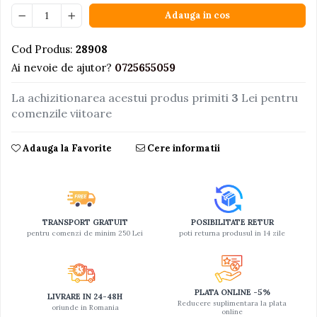
Adauga in cos
Jucarii educative din lemn
Motociclete
Cod Produs:
28908
Muzica si instrumente
Ai nevoie de ajutor?
0725655059
Pistoale
La achizitionarea acestui produs primiti
3
Lei pentru
Plastilina
comenzile viitoare
Proiectoare
Adauga la Favorite
Cere informatii
Saltelute si centre de activitati
Set Avioane si submarine
Seturi de doctor
Seturi de rufe
TRANSPORT GRATUIT
POSIBILITATE RETUR
pentru comenzi de minim 250 Lei
poti returna produsul in 14 zile
Trenulete
Trenuri cu sine
Vehicule de constructii
PLATA ONLINE -5%
LIVRARE IN 24-48H
Reducere suplimentara la plata
oriunde in Romania
online