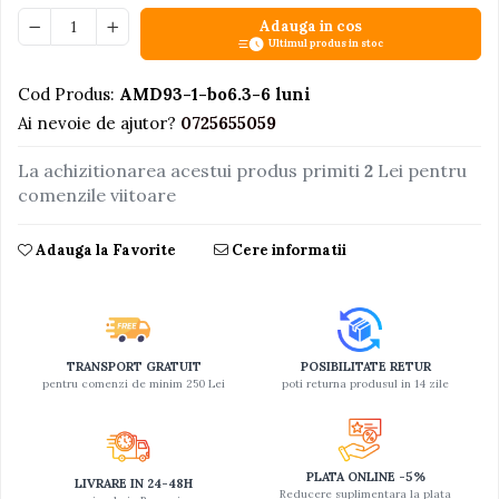
Adauga in cos
Jucarii educative din lemn
Ultimul produs in stoc
Motociclete
Cod Produs:
AMD93-1-bo6.3-6 luni
Muzica si instrumente
Ai nevoie de ajutor?
0725655059
Pistoale
La achizitionarea acestui produs primiti
2
Lei pentru
Plastilina
comenzile viitoare
Proiectoare
Saltelute si centre de activitati
Adauga la Favorite
Cere informatii
Set Avioane si submarine
Seturi de doctor
Seturi de rufe
TRANSPORT GRATUIT
POSIBILITATE RETUR
Trenulete
pentru comenzi de minim 250 Lei
poti returna produsul in 14 zile
Trenuri cu sine
Vehicule de constructii
PLATA ONLINE -5%
LIVRARE IN 24-48H
Reducere suplimentara la plata