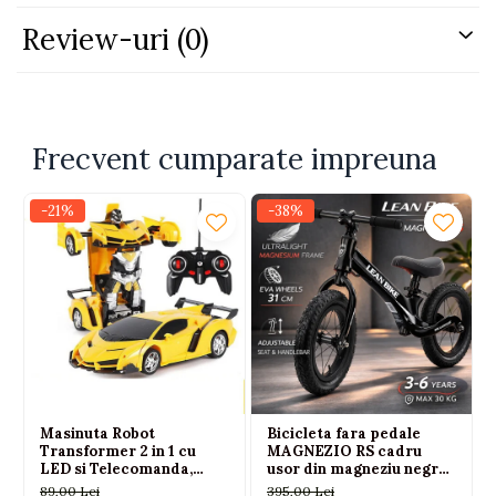
Review-uri
(0)
Frecvent cumparate impreuna
-21%
-38%
Masinuta Robot
Bicicleta fara pedale
Transformer 2 in 1 cu
MAGNEZIO RS cadru
LED si Telecomanda,
usor din magneziu negru
Scara 1:18, Galbena, 6 ani+
3-6 ani
89,00 Lei
395,00 Lei