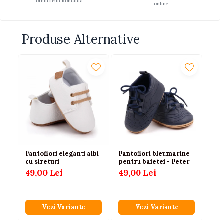
oriunde in Romania
online
Produse Alternative
-
Pantofiori eleganti albi
Pantofiori bleumarine
Te
cu sireturi
pentru baietei - Peter
be
49,00 Lei
49,00 Lei
55
49
Vezi Variante
Vezi Variante