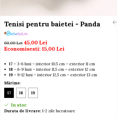
Igiena si Ingrijire Postnatala
Jucarii de baie
Ingrijire cosmetica mamici
Seturi de frumusete
Perioada Alaptarii
Perioada Sarcinii
Tenisi pentru baietei - Panda
Caluti balansoar
Pompe de san
Interactive, educative si
Sisteme De Purtare
muzicale
45,00 Lei
60,00 Lei
Figurine
Economisesti:
15,00
Lei
Ateliere si unelte
Blocuri de constructie
17
– 3-6 luni – interior 10,5 cm – exterior 11 cm
Covorase de dans
18
– 6-9 luni – interior 11,5 cm – exterior 12 cm
19
– 9-12 luni – interior 12,5 cm – exterior 13 cm
Creative
Mărime
:
De plus
Electrocasnice si bucatarii
17
18
19
Fotolii gonflabile
In stoc
Jocuri de indemanare
Durata de livrare:
1-2 zile lucratoare
Jocuri sportive