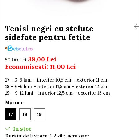
Igiena si Ingrijire Postnatala
Jucarii de baie
Ingrijire cosmetica mamici
Seturi de frumusete
Perioada Alaptarii
Perioada Sarcinii
Tenisi negri cu stelute
Caluti balansoar
Pompe de san
sidefate pentru fetite
Interactive, educative si
Sisteme De Purtare
muzicale
Figurine
39,00 Lei
50,00 Lei
Ateliere si unelte
Economisesti:
11,00
Lei
Blocuri de constructie
17
– 3-6 luni – interior 10,5 cm – exterior 11 cm
Covorase de dans
18
– 6-9 luni – interior 11,5 cm – exterior 12 cm
Creative
19
– 9-12 luni – interior 12,5 cm – exterior 13 cm
De plus
Mărime
:
Electrocasnice si bucatarii
17
18
19
Fotolii gonflabile
In stoc
Jocuri de indemanare
Durata de livrare:
1-2 zile lucratoare
Jocuri sportive