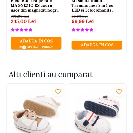
Bicicleta fara pedale
Masinuta Robot
MAGNEZIO RS cadru
Transformer 2 in 1 cu
usor din magneziu negru
LED si Telecomanda,
3-6 ani
Scara 1:18, Galbena, 6 ani+
395,00 Lei
89,00 Lei
245,00 Lei
69,99 Lei
ADAUGA IN COS
ADAUGA IN COS
APROAPE EPUIZAT
Alti clienti au cumparat