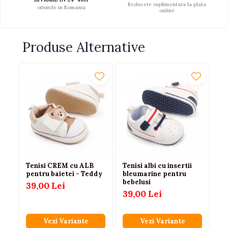
Reducere suplimentara la plata
oriunde in Romania
online
Produse Alternative
-
Tenisi CREM cu ALB
Tenisi albi cu insertii
Te
pentru baietei - Teddy
bleumarine pentru
be
bebelusi
39,00 Lei
55
49
39,00 Lei
Vezi Variante
Vezi Variante