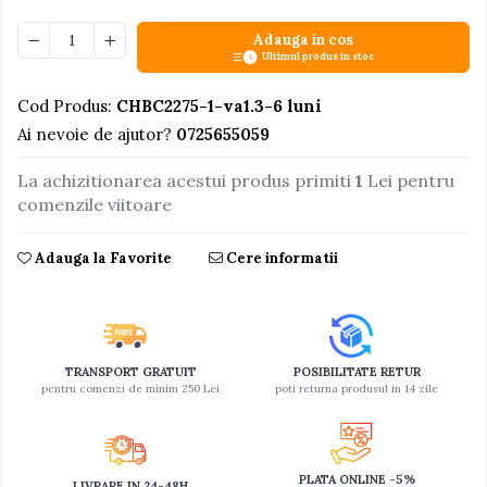
Jucarii educative din lemn
Adauga in cos
Ultimul produs in stoc
Motociclete
Muzica si instrumente
Cod Produs:
CHBC2275-1-va1.3-6 luni
Pistoale
Ai nevoie de ajutor?
0725655059
Plastilina
La achizitionarea acestui produs primiti
1
Lei pentru
Proiectoare
comenzile viitoare
Saltelute si centre de activitati
Adauga la Favorite
Cere informatii
Set Avioane si submarine
Seturi de doctor
Seturi de rufe
Trenulete
TRANSPORT GRATUIT
POSIBILITATE RETUR
pentru comenzi de minim 250 Lei
poti returna produsul in 14 zile
Trenuri cu sine
Vehicule de constructii
PLATA ONLINE -5%
LIVRARE IN 24-48H