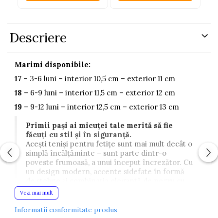
Descriere
Marimi disponibile:
17
– 3-6 luni – interior 10,5 cm – exterior 11 cm
18
– 6-9 luni – interior 11,5 cm – exterior 12 cm
19
– 9-12 luni – interior 12,5 cm – exterior 13 cm
Primii pași ai micuței tale merită să fie
făcuți cu stil și în siguranță.
Acești teniși pentru fetițe sunt mai mult decât o
simplă încălțăminte – sunt parte dintr-o
poveste frumoasă, a unui început încrezător. Cu
un design modern, accente sidefate în formă
de steluțe și combinația elegantă de negru cu
detalii strălucitoare, acești botoșei devin rapid
Vezi mai mult
preferații mămicilor care vor ceva special.
Informatii conformitate produs