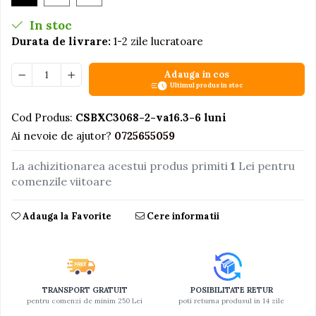
Jucarii educative din lemn
In stoc
Durata de livrare:
1-2 zile lucratoare
Motociclete
Muzica si instrumente
Adauga in cos
Pistoale
Ultimul produs in stoc
Plastilina
Cod Produs:
CSBXC3068-2-va16.3-6 luni
Proiectoare
Ai nevoie de ajutor?
0725655059
Saltelute si centre de activitati
La achizitionarea acestui produs primiti
1
Lei pentru
Set Avioane si submarine
comenzile viitoare
Seturi de doctor
Adauga la Favorite
Cere informatii
Seturi de rufe
Trenulete
Trenuri cu sine
Vehicule de constructii
TRANSPORT GRATUIT
POSIBILITATE RETUR
pentru comenzi de minim 250 Lei
poti returna produsul in 14 zile