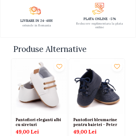
PLATA ONLINE -5%
LIVRARE IN 24-48H
Reducere suplimentara la plata
oriunde in Romania
online
Produse Alternative
-1
Pantofiori eleganti albi
Pantofiori bleumarine
Pa
cu sireturi
pentru baietei - Peter
re
49,00 Lei
49,00 Lei
55
45