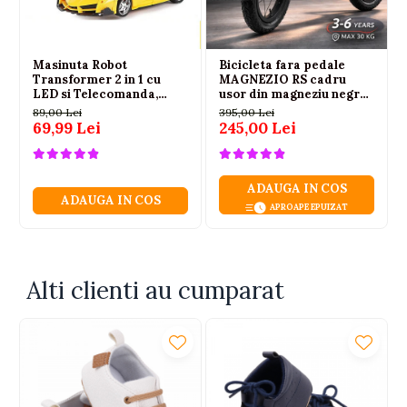
Masinuta Robot
Bicicleta fara pedale
Transformer 2 in 1 cu
MAGNEZIO RS cadru
LED si Telecomanda,
usor din magneziu negru
Scara 1:18, Galbena, 6 ani+
3-6 ani
89,00 Lei
395,00 Lei
69,99 Lei
245,00 Lei
ADAUGA IN COS
ADAUGA IN COS
APROAPE EPUIZAT
Alti clienti au cumparat