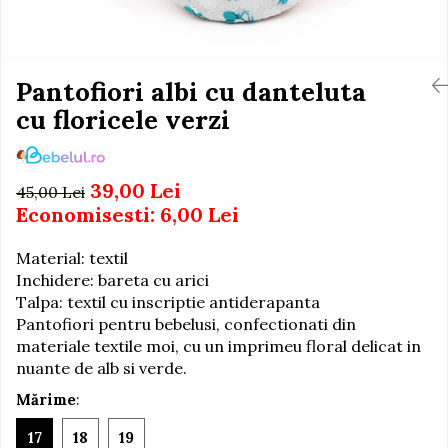
Igiena si Ingrijire Postnatala
Jucarii de baie
Ingrijire cosmetica mamici
Seturi de frumusete
Perioada Alaptarii
Perioada Sarcinii
Pantofiori albi cu danteluta
Caluti balansoar
Pompe de san
cu floricele verzi
Interactive, educative si
Sisteme De Purtare
muzicale
Figurine
39,00 Lei
45,00 Lei
Ateliere si unelte
Economisesti:
6,00
Lei
Blocuri de constructie
Material: textil
Covorase de dans
Inchidere: bareta cu arici
Creative
Talpa: textil cu inscriptie antiderapanta
De plus
Pantofiori pentru bebelusi, confectionati din
materiale textile moi, cu un imprimeu floral delicat in
Electrocasnice si bucatarii
nuante de alb si verde.
Fotolii gonflabile
Mărime
:
Jocuri de indemanare
17
18
19
Jocuri sportive