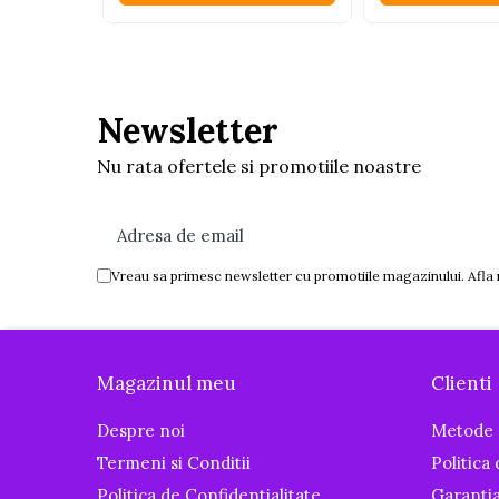
Igiena si ingrijire
Baia bebelusului
Termometre pentru baie
Prosoape
Newsletter
Cadite
Nu rata ofertele si promotiile noastre
Halate de baie
Cutii pentru suzete si depozitare
Aspiratoare nazale si filtre
Perii pentru biberoane si tetine
Vreau sa primesc newsletter cu promotiile magazinului. Afla
Periute de dinti
Olite si reductoare WC
Scutece si accesorii
Magazinul meu
Clienti
Pentru Mamici
Despre noi
Metode 
Igiena si Ingrijire Postnatala
Termeni si Conditii
Politica
Ingrijire cosmetica mamici
Politica de Confidentialitate
Garanti
Perioada Alaptarii