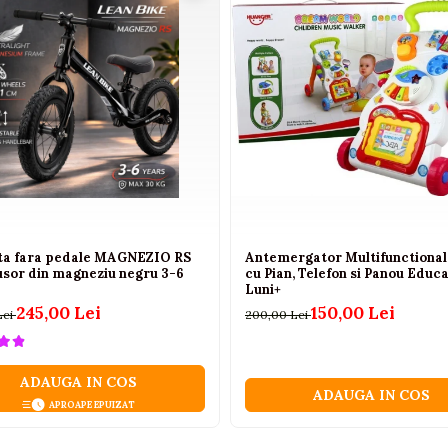
eta fara pedale MAGNEZIO RS
Antemergator Multifunctional 
usor din magneziu negru 3-6
cu Pian, Telefon si Panou Educa
Luni+
245,00 Lei
150,00 Lei
Lei
200,00 Lei
ADAUGA IN COS
ADAUGA IN COS
APROAPE EPUIZAT