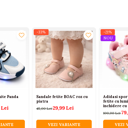
-33%
-21%
NOU
nite Panda
Sandale fetite BOAC roz cu
Adidasi spor
piatra
fetite cu lum
inchidere cu
 Lei
29,99 Lei
45,00 Lei
79
100,00 Lei
RIANTE
VEZI VARIANTE
VEZI 