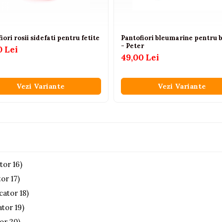
iori rosii sidefati pentru fetite
Pantofiori bleumarine pentru b
- Peter
0 Lei
49,00 Lei
Vezi Variante
Vezi Variante
tor 16)
or 17)
cator 18)
tor 19)
or 20)