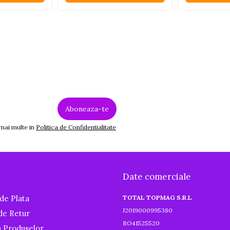
 mai multe in
Politica de Confidentialitate
Date comerciale
de Plata
TOTAL TOPMAG S.R.L
J2019000995380
 de Retur
RO41525520
a Produselor