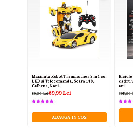
Camioane electrice
Imbracaminte
Seturi copii si bebelusi
Salopete bebe
Costumase
Rochite
Accesorii copii
Body-uri bebe
Masinuta Robot Transformer 2 in 1 cu
Bicicl
LED si Telecomanda, Scara 1:18,
cadru 
Treninguri copii
Galbena, 6 ani+
ani
69,99 Lei
Baia bebelusului
89,00 Lei
395,00 
Incaltaminte
Adidasi
ADAUGA IN COS
Pantofiori