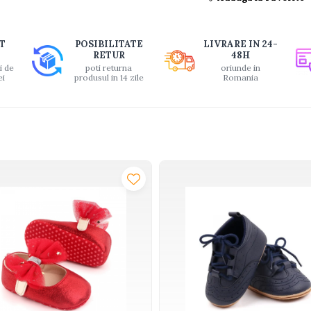
T
POSIBILITATE
LIVRARE IN 24-
RETUR
48H
i de
poti returna
oriunde in
ei
produsul in 14 zile
Romania