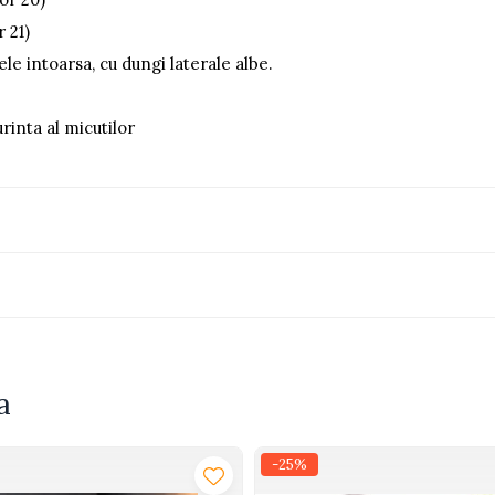
 21)
ele intoarsa, cu dungi laterale albe.
urinta al micutilor
a
-25%