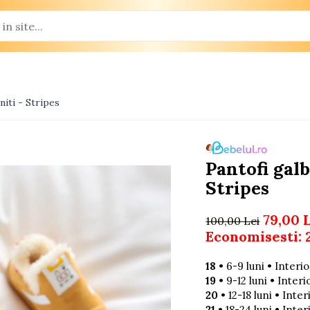
iti - Stripes
Pantofi gal
Stripes
79,00 
100,00 Lei
Economisesti:
18
• 6-9 luni • Interi
19
• 9-12 luni • Inter
20
• 12-18 luni • Inte
21
• 18-24 luni • Inte