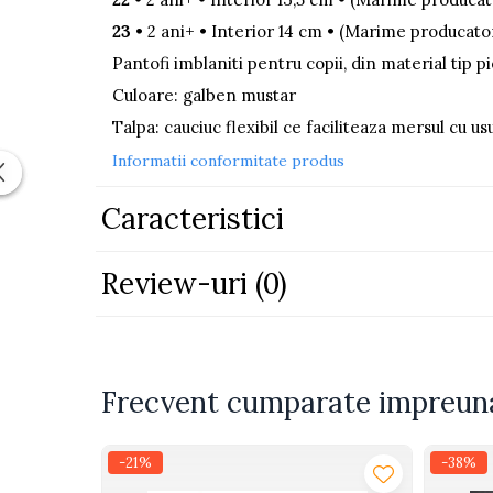
Piscine
23
• 2 ani+ • Interior 14 cm • (Marime producator
Piscine gonflabile
Pantofi imblaniti pentru copii, din material tip pi
Ochelari scufundari
Culoare: galben mustar
Saltele
Talpa: cauciuc flexibil ce faciliteaza mersul cu us
Colace inot
Informatii conformitate produs
Locuri de joaca
Jocuri sportive
Caracteristici
Seturi joaca gradinarit
Review-uri
(0)
Masinute si vehicule electrice
pentru copii
Masinute electrice
Motociclete electrice
Frecvent cumparate impreun
ATV & BUGGY electrice
Tractoare electrice
-21%
-38%
Triciclete electrice