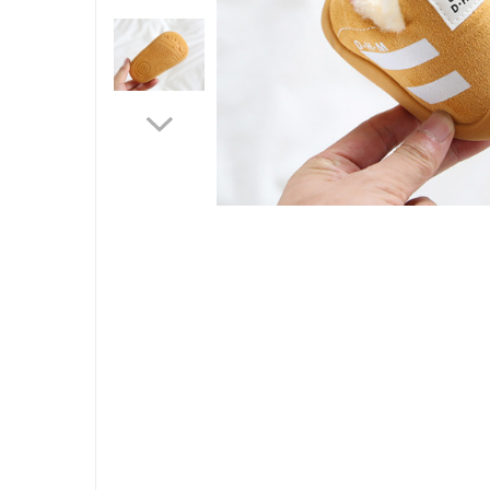
Jucarii bebelusi
Interactive, educative si muzicale
Saltelute si centre de activitati
Jucarii de baie
De plus
Zornaitoare
Pentru dentitie
Masinute
Papusi
Supermarket
Distri
pe
Puzzle
Faceb
Seturi camion
Table desen copii
Jucarii de baie
Seturi de frumusete
Caluti balansoar