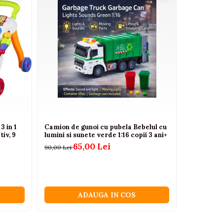
3 in 1
Camion de gunoi cu pubela Bebelul cu
Masinuta 
tiv, 9
lumini si sunete verde 1:16 copii 3 ani+
in 1 cu m
rosie, 2 a
65,00 Lei
90,00 Lei
240,00 Lei
ADAUGA IN COS