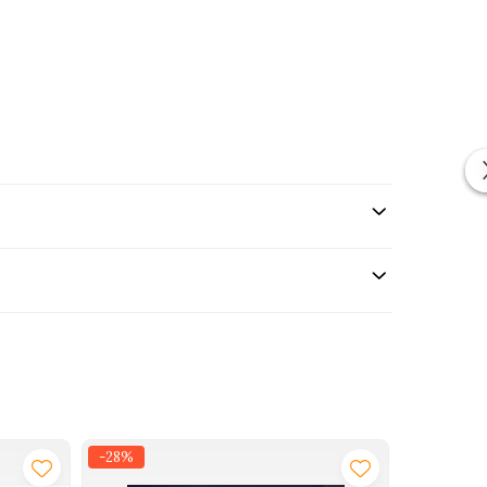
-28%
-29%