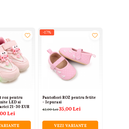
-17%
-11%
t roz pentru
Pantofiori ROZ pentru fetite
Pantofiori
inite LED si
- Iepurasi
strasuri, 
 arici 21-30 EUR
35,00 Lei
4
42,00 Lei
55,00 Lei
,00 Lei
VARIANTE
VEZI VARIANTE
VEZ