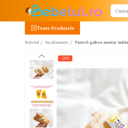
Toate Produsele
Toate Produsele
Jucarii cu telecomanda (RC)
Bebelul /
Incaltaminte /
Pantofi galben mustar imblan
Masinute R/C
Tancuri R/C
-21%
Atv-uri R/C
Avioane si elicoptere R/C
Camioane R/C
Motociclete R/C
Roboti R/C
Utilaje constructii R/C
Jucarii