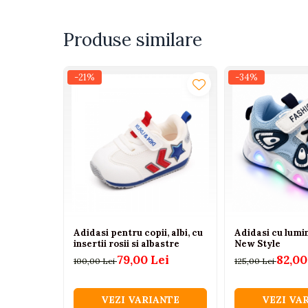
Tenisi
Botosi
Produse similare
Sandale
Cizme
-21%
-34%
Bebe la masa
Scaune de masa
Accesorii pentru hranire
Seturi de hranire
Cani, pahare si accesorii
Biberoane
Suzete si accesorii
Adidasi pentru copii, albi, cu
Adidasi cu lumi
insertii rosii si albastre
New Style
Incalzitoare pentru biberoane si
79,00 Lei
82,00
100,00 Lei
125,00 Lei
alimente
Bavete
VEZI VARIANTE
VEZI VA