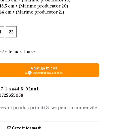
r 13,5 cm • (Marime producator 20)
r 14 cm • (Marime producator 21)
1
22
-2 zile lucratoare
Adauga in cos
Ultimul produs in stoc
-1-sa44.6-9 luni
0725655059
cestui produs primiti
3
Lei pentru comenzile
Cere informatii