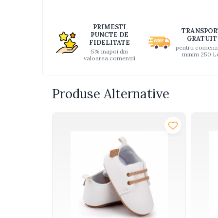
Interactive, educative si
muzicale
PRIMESTI
TRANSPOR
Figurine
PUNCTE DE
GRATUIT
FIDELITATE
pentru comenz
Ateliere si unelte
5% inapoi din
minim 250 L
valoarea comenzii
Blocuri de constructie
Covorase de dans
Produse Alternative
Creative
De plus
Electrocasnice si bucatarii
Fotolii gonflabile
Jocuri de indemanare
Jocuri sportive
Jucarii educative din lemn
Motociclete
Muzica si instrumente