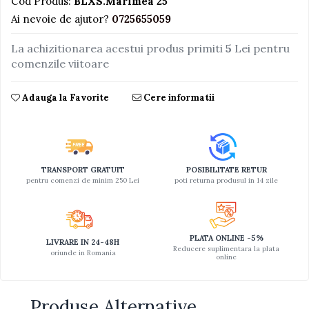
Cod Produs:
BLXS.Marimea 25
Ai nevoie de ajutor?
0725655059
La achizitionarea acestui produs primiti
5
Lei pentru
comenzile viitoare
Adauga la Favorite
Cere informatii
TRANSPORT GRATUIT
POSIBILITATE RETUR
pentru comenzi de minim 250 Lei
poti returna produsul in 14 zile
PLATA ONLINE -5%
LIVRARE IN 24-48H
Reducere suplimentara la plata
oriunde in Romania
online
Produse Alternative