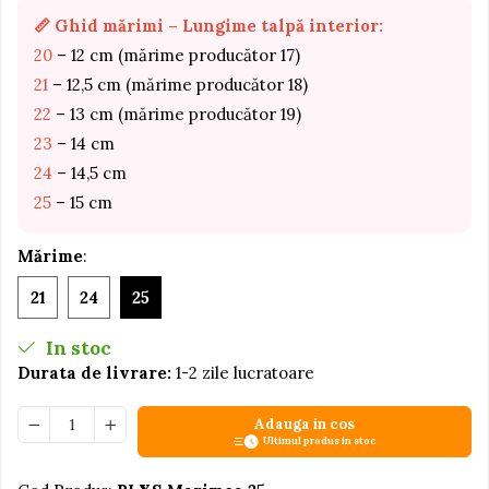
📏 Ghid mărimi – Lungime talpă interior:
Jucarii educative din lemn
20
– 12 cm (mărime producător 17)
Motociclete
21
– 12,5 cm (mărime producător 18)
Muzica si instrumente
22
– 13 cm (mărime producător 19)
Pistoale
23
– 14 cm
Plastilina
24
– 14,5 cm
Proiectoare
25
– 15 cm
Saltelute si centre de activitati
Mărime
:
Set Avioane si submarine
21
24
25
Seturi de doctor
Seturi de rufe
In stoc
Trenulete
Durata de livrare:
1-2 zile lucratoare
Trenuri cu sine
Adauga in cos
Vehicule de constructii
Ultimul produs in stoc