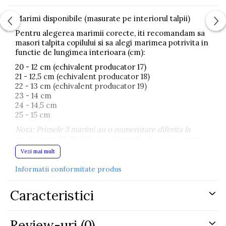
Marimi disponibile (masurate pe interiorul talpii)
Pentru alegerea marimii corecte, iti recomandam sa
masori talpita copilului si sa alegi marimea potrivita in
functie de lungimea interioara (cm):
20 - 12 cm (echivalent producator 17)
21 - 12,5 cm (echivalent producator 18)
22 - 13 cm (echivalent producator 19)
23 - 14 cm
24 - 14,5 cm
25 - 15 cm
Nota: Primele 3 marimi au o numerotare diferita la
producator (17/18/19), insa lungimile de mai sus sunt
cele reale, masurate pe interior.
Vezi mai mult
Informatii conformitate produs
Cizmulite roz pentru bebelusi, imblanite, cu un design
Caracteristici
adorabil si un ursulet brodat in fata, perfecte pentru
plimbarile din sezonul rece. Materialul tip piele
ecologica intoarsa este moale si placut la atingere, iar
captuseala pufoasa ajuta la pastrarea caldurii in zilele
Review-uri
(0)