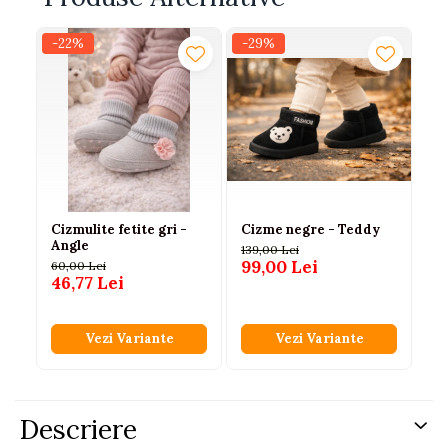
-22%
-29%
-1
Cizmulite fetite gri -
Cizme negre - Teddy
Ci
Angle
bl
139,00 Lei
99,00 Lei
60,00 Lei
55
46,77 Lei
45
Vezi Variante
Vezi Variante
Descriere