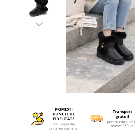
Interactive, educative si muzicale
Saltelute si centre de activitati
Jucarii de baie
De plus
Zornaitoare
Pentru dentitie
Masinute
Papusi
Supermarket
Puzzle
Seturi camion
Distribuie
Table desen copii
pe
PRIMESTI
Facebook
Transport
Jucarii de baie
PUNCTE DE
gratuit
FIDELITATE
Seturi de frumusete
pentru comenzi 
5% inapoi din
minim 250 Lei
valoarea comenzii
Caluti balansoar