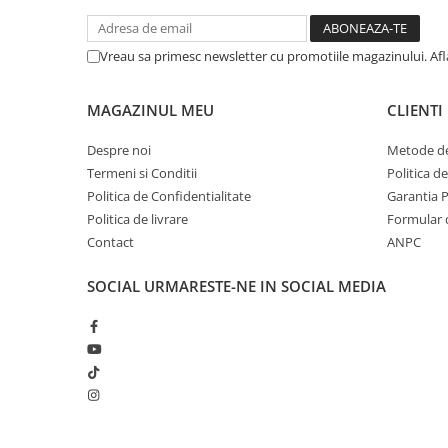
Camioane electrice
Imbracaminte
Vreau sa primesc newsletter cu promotiile magazinului. Af
Seturi copii si bebelusi
Salopete bebe
MAGAZINUL MEU
CLIENTI
Costumase
Despre noi
Metode de
Rochite
Termeni si Conditii
Politica d
Politica de Confidentialitate
Garantia 
Accesorii copii
Politica de livrare
Formular 
Body-uri bebe
Contact
ANPC
Treninguri copii
SOCIAL
URMARESTE-NE IN SOCIAL MEDIA
Baia bebelusului
Incaltaminte
Adidasi
Pantofiori
Tenisi