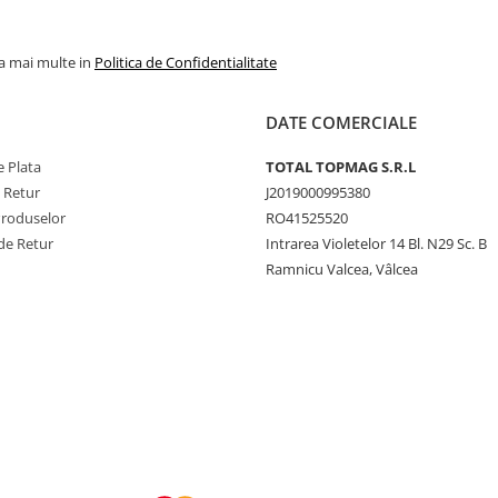
la mai multe in
Politica de Confidentialitate
DATE COMERCIALE
 Plata
TOTAL TOPMAG S.R.L
e Retur
J2019000995380
Produselor
RO41525520
de Retur
Intrarea Violetelor 14 Bl. N29 Sc. B
Ramnicu Valcea, Vâlcea