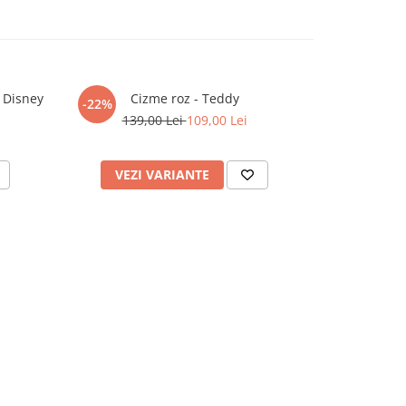
, Disney
Cizme roz - Teddy
Cizmulite m
-22%
-18%
139,00 Lei
109,00 Lei
55
VEZI VARIANTE
VEZI