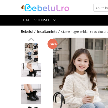
Toate Produsele
TOATE PRODUSELE
Jucarii cu telecomanda (RC)
Bebelul /
Incaltaminte /
Cizme negre imblanite cu ciucure
Masinute R/C
-34%
Tancuri R/C
Atv-uri R/C
Avioane si elicoptere R/C
Camioane R/C
Motociclete R/C
Roboti R/C
Utilaje constructii R/C
Jucarii
Jucarii bebelusi