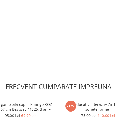
ca, cu blanita aplicata pe
FRECVENT CUMPARATE IMPREUNA
 gonflabila copii flamingo ROZ
Cub educativ interactiv 7in1
-37%
07 cm Bestway 41525, 3 ani+
sunete forme
95,00 Lei
69,99 Lei
175,00 Lei
110,00 Lei