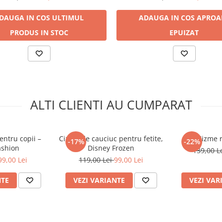
DAUGA IN COS
ULTIMUL
ADAUGA IN COS
APROA
PRODUS IN STOC
EPUIZAT
ALTI CLIENTI AU CUMPARAT
entru copii –
Cizme de cauciuc pentru fetite,
Cizme r
-17%
-22%
ashion
Disney Frozen
139,00 L
99,00 Lei
119,00 Lei
99,00 Lei
NTE
VEZI VARIANTE
VEZI VAR