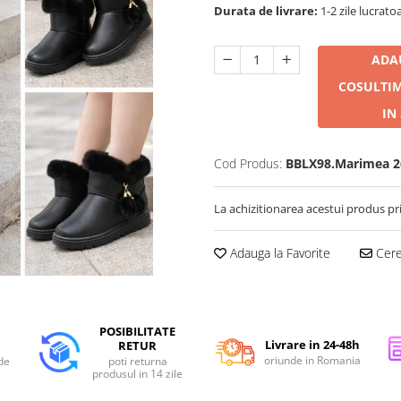
Durata de livrare:
1-2 zile lucrato
ADA
COS
ULTI
IN
Cod Produs:
BBLX98.Marimea 2
La achizitionarea acestui produs pr
Adauga la Favorite
Cere 
POSIBILITATE
Livrare in 24-48h
RETUR
oriunde in Romania
de
poti returna
produsul in 14 zile