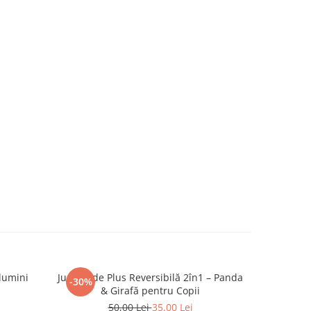
 lumini
Jucărie de Plus Reversibilă 2în1 – Panda
Masinu
-30%
-34%
& Girafă pentru Copii
telec
50,00 Lei
35,00 Lei
1