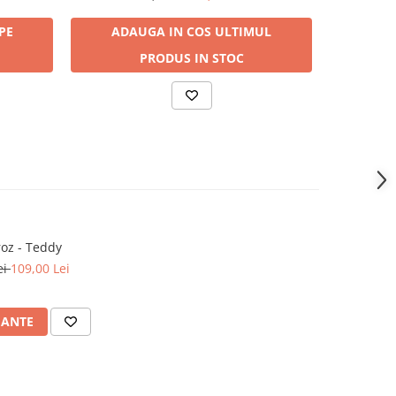
PE
ADAUGA IN COS
ULTIMUL
ADA
PRODUS IN STOC
oz - Teddy
ei
109,00 Lei
IANTE