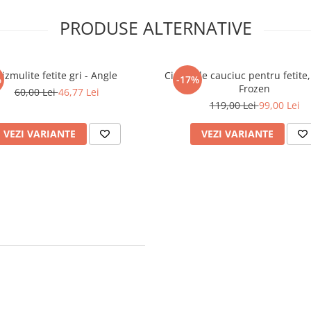
PRODUSE ALTERNATIVE
Cizmulite fetite gri - Angle
Cizme de cauciuc pentru fetite
%
-17%
Frozen
60,00 Lei
46,77 Lei
119,00 Lei
99,00 Lei
VEZI VARIANTE
VEZI VARIANTE