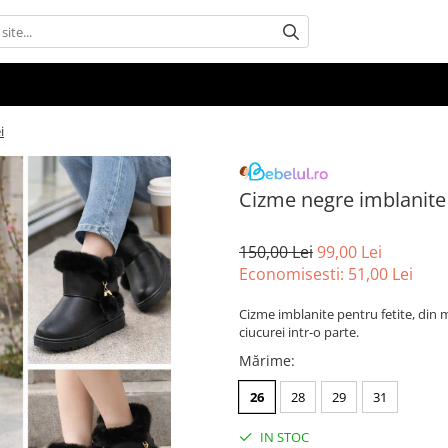
i
Cizme negre imblanite 
150,00 Lei
99,00 Lei
Economisesti:
51,00
Lei
Cizme imblanite pentru fetite, din ma
ciucurei intr-o parte.
Mărime
:
26
28
29
31
IN STOC