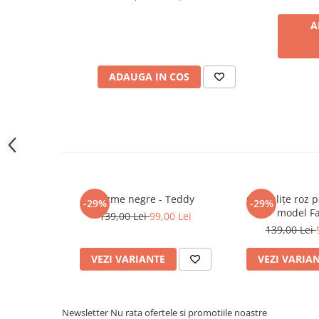
Piscine
Piscine gonflabile
A
Ochelari scufundari
Saltele
ADAUGA IN COS
Colace inot
Locuri de joaca
Jocuri sportive
Seturi joaca gradinarit
Masinute si vehicule electrice
pentru copii
Cizme negre - Teddy
Cizmulițe roz p
-29%
-29%
Masinute electrice
model F
139,00 Lei
99,00 Lei
139,00 Lei
Motociclete electrice
ATV & BUGGY electrice
VEZI VARIANTE
VEZI VARIA
Tractoare electrice
Triciclete electrice
Newsletter
Nu rata ofertele si promotiile noastre