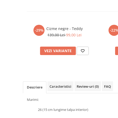
Interactive, educative si muzicale
Figurine
Ateliere si unelte
Cizme negre - Teddy
Blocuri de constructie
-29%
-22
139,00 Lei
99,00 Lei
Covorase de dans
Creative
VEZI VARIANTE
De plus
Electrocasnice si bucatarii
Fotolii gonflabile
Jocuri de indemanare
Jocuri sportive
Caracteristici
Review-uri
(0)
FAQ
Descriere
Jucarii educative din lemn
Marimi:
Motociclete
26 (15 cm lungime talpa interior)
Muzica si instrumente