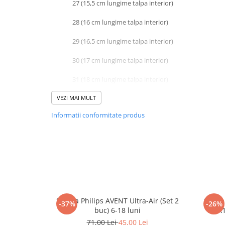
Pistoale
27 (15,5 cm lungime talpa interior)
Plastilina
28 (16 cm lungime talpa interior)
Proiectoare
29 (16,5 cm lungime talpa interior)
Saltelute si centre de activitati
30 (17 cm lungime talpa interior)
Set Avioane si submarine
Seturi de doctor
31 (18 cm lungime talpa interior)
Seturi de rufe
32 (18,5 cm lungime talpa interior)
VEZI MAI MULT
Trenulete
Informatii conformitate produs
Cizme imblanite pentru fetite, din material tip piele ecologi
Trenuri cu sine
margine si cu ciucurei intr-o parte.
Vehicule de constructii
Culoare: negru
Talpa: cauciuc
Jucarii exterior
Ride-on
Biciclete
Suzeta Philips AVENT Ultra-Air (Set 2
Saltea
-37%
-26%
buc) 6-18 luni
138x1
Triciclete
71,00 Lei
45,00 Lei