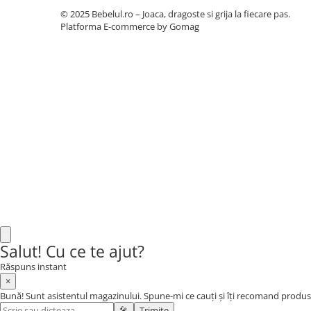
Botosi
© 2025 Bebelul.ro – Joaca, dragoste si grija la fiecare pas.
Platforma E-commerce by Gomag
Sandale
Cizme
Bebe la masa
Scaune de masa
Accesorii pentru hranire
Seturi de hranire
Cani, pahare si accesorii
Biberoane
Suzete si accesorii
Incalzitoare pentru biberoane si
Salut! Cu ce te ajut?
alimente
Răspuns instant
Bavete
×
Bună! Sunt asistentul magazinului. Spune-mi ce cauți și îți recomand produs
Igiena si ingrijire
🎤
Trimite