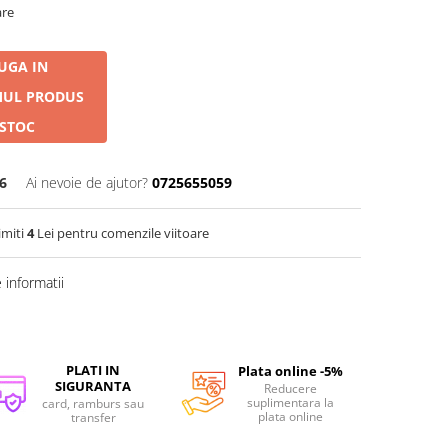
are
UGA IN
MUL PRODUS
 STOC
6
Ai nevoie de ajutor?
0725655059
imiti
4
Lei pentru comenzile viitoare
informatii
PLATI IN
Plata online -5%
SIGURANTA
Reducere
suplimentara la
card, ramburs sau
plata online
transfer