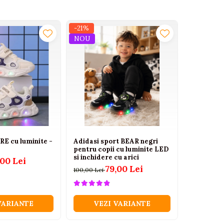
-21%
-21%
NOU
RE cu luminite -
Adidasi sport BEAR negri
Adidasi pe
pentru copii cu luminite LED
insertii ro
si inchidere cu arici
,00 Lei
100,00 Lei
79,00 Lei
100,00 Lei
VARIANTE
VEZI VARIANTE
VEZ