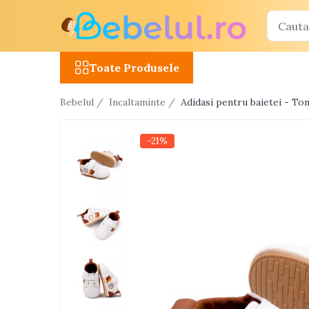
Toate Produsele
Toate Produsele
Jucarii cu telecomanda (RC)
Bebelul /
Incaltaminte /
Adidasi pentru baietei - T
Masinute R/C
Tancuri R/C
-21%
Atv-uri R/C
Avioane si elicoptere R/C
Camioane R/C
Motociclete R/C
Roboti R/C
Utilaje constructii R/C
Jucarii