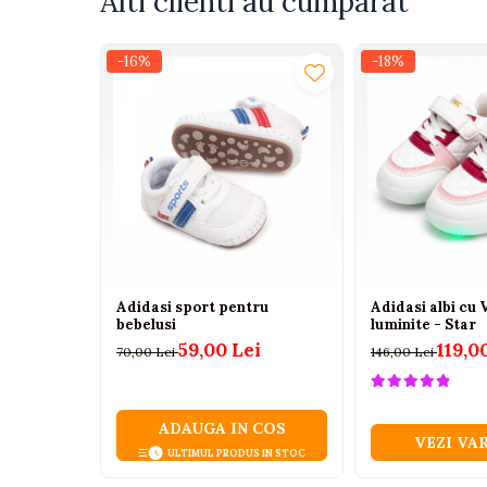
Alti clienti au cumparat
Tenisi
Botosi
-16%
-18%
Sandale
Cizme
Bebe la masa
Scaune de masa
Accesorii pentru hranire
Seturi de hranire
Cani, pahare si accesorii
Adidasi sport pentru
Adidasi albi cu
bebelusi
luminite - Star
Biberoane
59,00 Lei
119,0
70,00 Lei
146,00 Lei
Suzete si accesorii
Incalzitoare pentru biberoane si
alimente
ADAUGA IN COS
VEZI VA
Bavete
ULTIMUL PRODUS IN STOC