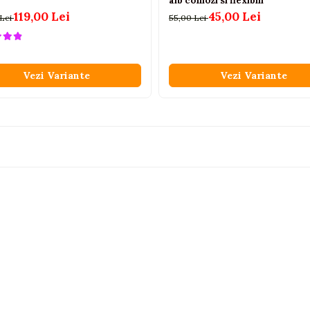
alb comozi si flexibili
119,00 Lei
45,00 Lei
 Lei
55,00 Lei
Vezi Variante
Vezi Variante