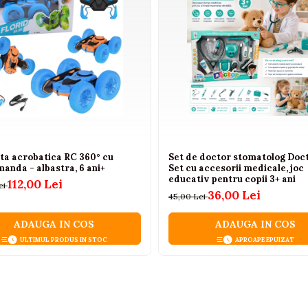
ta acrobatica RC 360° cu
Set de doctor stomatolog Doct
anda - albastra, 6 ani+
Set cu accesorii medicale, joc
educativ pentru copii 3+ ani
112,00 Lei
ei
36,00 Lei
45,00 Lei
ADAUGA IN COS
ADAUGA IN COS
ULTIMUL PRODUS IN STOC
APROAPE EPUIZAT