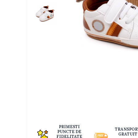
Jucarii bebelusi
Interactive, educative si muzicale
Saltelute si centre de activitati
Jucarii de baie
De plus
Zornaitoare
Pentru dentitie
Masinute
Papusi
Supermarket
Distri
pe
Puzzle
Faceb
Seturi camion
Table desen copii
Jucarii de baie
Seturi de frumusete
PRIMESTI
TRANSPOR
PUNCTE DE
Caluti balansoar
GRATUIT
FIDELITATE