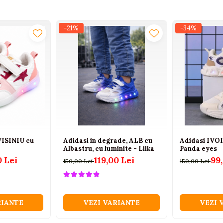
-21%
-34%
 VISINIU cu
Adidasi in degrade, ALB cu
Adidasi IVOI
Albastru, cu luminite - Lilka
Panda eyes
0 Lei
119,00 Lei
99
150,00 Lei
150,00 Lei
RIANTE
VEZI VARIANTE
VEZI 