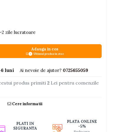
-2 zile lucratoare
Adauga in cos
Ultimul produs in stoc
6 luni
Ai nevoie de ajutor?
0725655059
cestui produs primiti
2
Lei pentru comenzile
Cere informatii
PLATA ONLINE
PLATI IN
-5%
SIGURANTA
Reducere