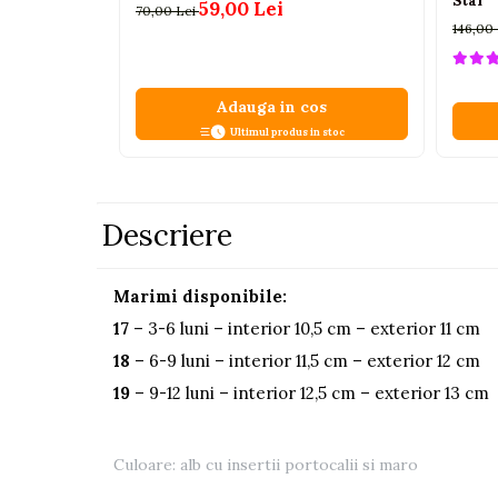
Star
59,00 Lei
70,00 Lei
Pistoale
146,00
Plastilina
Proiectoare
Adauga in cos
Saltelute si centre de activitati
Ultimul produs in stoc
Set Avioane si submarine
Seturi de doctor
Descriere
Seturi de rufe
Trenulete
Marimi disponibile:
Trenuri cu sine
17
– 3-6 luni – interior 10,5 cm – exterior 11 cm
Vehicule de constructii
18
– 6-9 luni – interior 11,5 cm – exterior 12 cm
19
– 9-12 luni – interior 12,5 cm – exterior 13 cm
Jucarii exterior
Ride-on
Biciclete
Culoare: alb cu insertii portocalii si maro
Triciclete