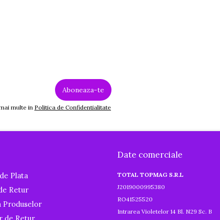
 mai multe in
Politica de Confidentialitate
Date comerciale
de Plata
TOTAL TOPMAG S.R.L
J2019000995380
 de Retur
RO41525520
a Produselor
Intrarea Violetelor 14 Bl. N29 Sc. B
r de Retur