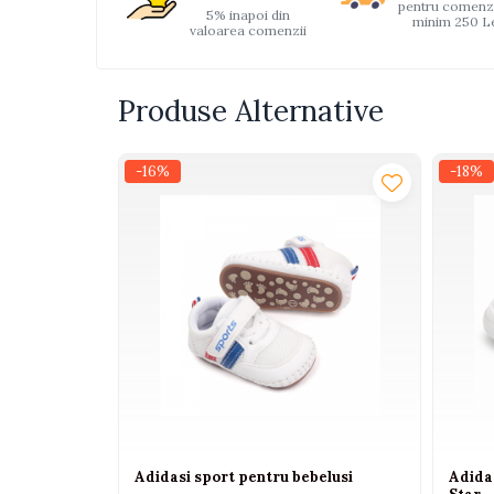
pentru comenz
5% inapoi din
Interactive, educative si
minim 250 L
valoarea comenzii
muzicale
Figurine
Produse Alternative
Ateliere si unelte
Blocuri de constructie
-16%
-18%
Covorase de dans
Creative
De plus
Electrocasnice si bucatarii
Fotolii gonflabile
Jocuri de indemanare
Jocuri sportive
Jucarii educative din lemn
Motociclete
Adidasi sport pentru bebelusi
Adidas
Muzica si instrumente