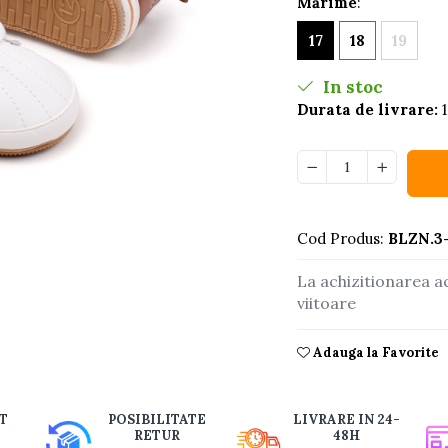
Mărime
:
17
18
19
In stoc
Durata de livrare:
1
Cod Produs:
BLZN.3-
buie
La achizitionarea a
ook
viitoare
Adauga la Favorite
T
POSIBILITATE
LIVRARE IN 24-
RETUR
48H