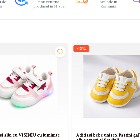
i de
poti returna
oriunde in
ei
produsul in 14 zile
Romania
-18%
i albi cu VISINIU cu luminite -
Adidasi bebe unisex Pattini ga