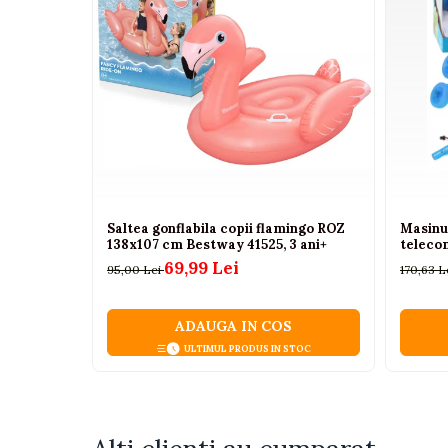
Camioane electrice
Imbracaminte
Seturi copii si bebelusi
Salopete bebe
Costumase
Rochite
Accesorii copii
Saltea gonflabila copii flamingo ROZ
Masinu
138x107 cm Bestway 41525, 3 ani+
telecom
Body-uri bebe
69,99 Lei
95,00 Lei
170,63 L
Treninguri copii
Baia bebelusului
ADAUGA IN COS
ULTIMUL PRODUS IN STOC
Incaltaminte
Adidasi
Pantofiori