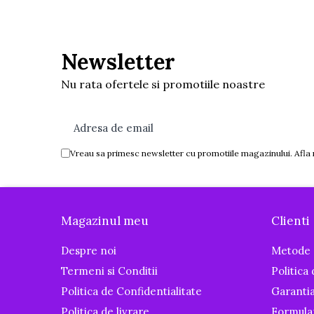
Igiena si ingrijire
Baia bebelusului
Termometre pentru baie
Newsletter
Prosoape
Nu rata ofertele si promotiile noastre
Cadite
Halate de baie
Cutii pentru suzete si depozitare
Aspiratoare nazale si filtre
Vreau sa primesc newsletter cu promotiile magazinului. Afla
Perii pentru biberoane si tetine
Periute de dinti
Olite si reductoare WC
Magazinul meu
Clienti
Scutece si accesorii
Despre noi
Metode 
Pentru Mamici
Termeni si Conditii
Politica
Igiena si Ingrijire Postnatala
Politica de Confidentialitate
Garanti
Ingrijire cosmetica mamici
Politica de livrare
Formula
Perioada Alaptarii