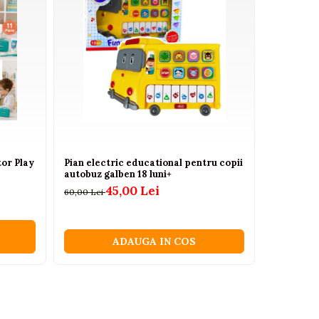
or Play
Pian electric educational pentru copii
Masina de
autobuz galben 18 luni+
sunete, ro
45,00 Lei
60,00 Lei
150,00 Lei
ADAUGA IN COS