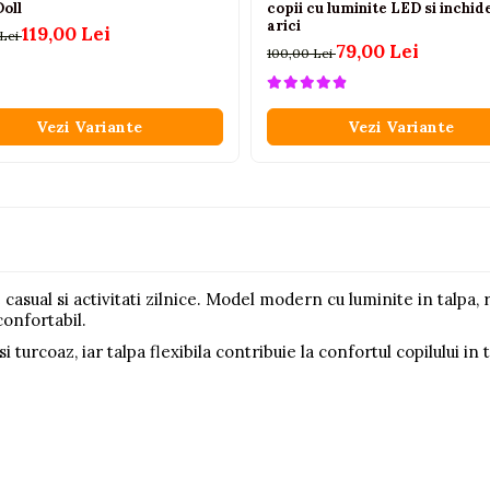
oll
copii cu luminite LED si inchid
arici
119,00 Lei
 Lei
79,00 Lei
100,00 Lei
Vezi Variante
Vezi Variante
 casual si activitati zilnice. Model modern cu luminite in talpa, r
onfortabil.
i turcoaz, iar talpa flexibila contribuie la confortul copilului i