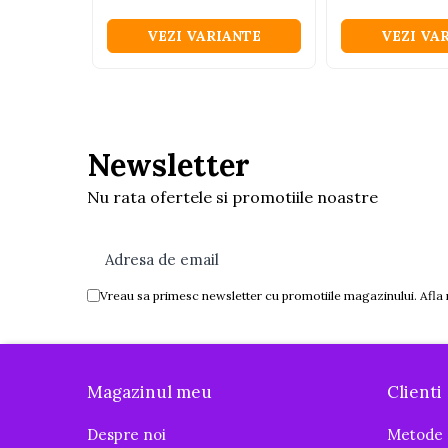
Igiena si ingrijire
VEZI VARIANTE
VEZI VA
Baia bebelusului
Termometre pentru baie
Prosoape
Cadite
Halate de baie
Newsletter
Cutii pentru suzete si depozitare
Nu rata ofertele si promotiile noastre
Aspiratoare nazale si filtre
Perii pentru biberoane si tetine
Periute de dinti
Vreau sa primesc newsletter cu promotiile magazinului. Afla
Olite si reductoare WC
Scutece si accesorii
Pentru Mamici
Magazinul meu
Clienti
Igiena si Ingrijire Postnatala
Ingrijire cosmetica mamici
Despre noi
Metode 
Perioada Alaptarii