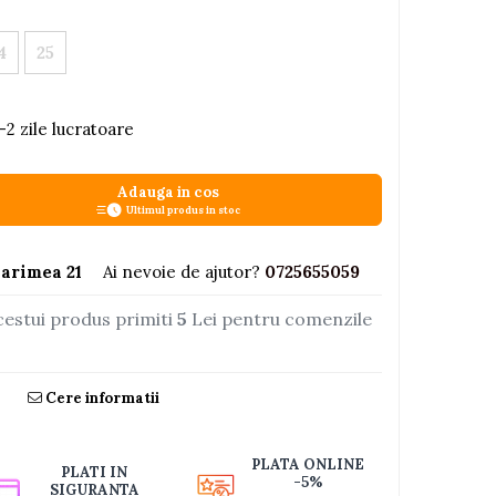
4
25
-2 zile lucratoare
Adauga in cos
Ultimul produs in stoc
arimea 21
Ai nevoie de ajutor?
0725655059
cestui produs primiti
5
Lei pentru comenzile
Cere informatii
PLATA ONLINE
PLATI IN
-5%
SIGURANTA