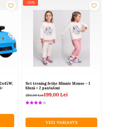
-20%
-23%
NOU
 2x45W,
Set trening fetițe Minnie Mouse – 1
Masinuta
i+
bluză + 2 pantaloni
Macan Tur
199,00 Lei
250,00 Lei
150,00 Lei
VEZI VARIANTE