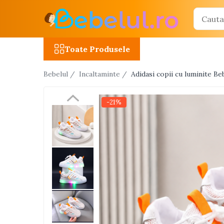
Toate Produsele
Toate Produsele
Jucarii cu telecomanda (RC)
Bebelul /
Incaltaminte /
Adidasi copii cu luminite Be
Masinute R/C
Tancuri R/C
-21%
Atv-uri R/C
Avioane si elicoptere R/C
Camioane R/C
Motociclete R/C
Roboti R/C
Utilaje constructii R/C
Jucarii