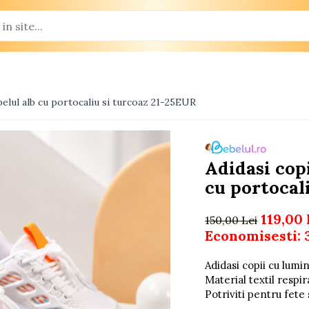
belul alb cu portocaliu si turcoaz 21-25EUR
Adidasi cop
cu portocal
119,00 
150,00 Lei
Economisesti:
Adidasi copii cu lumi
Material textil respir
Potriviti pentru fete 