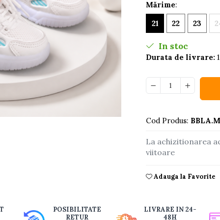
Mărime
:
21
22
23
2
In stoc
Durata de livrare:
1
Cod Produs:
BBLA.M
buie
La achizitionarea a
ook
viitoare
Adauga la Favorite
T
POSIBILITATE
LIVRARE IN 24-
RETUR
48H