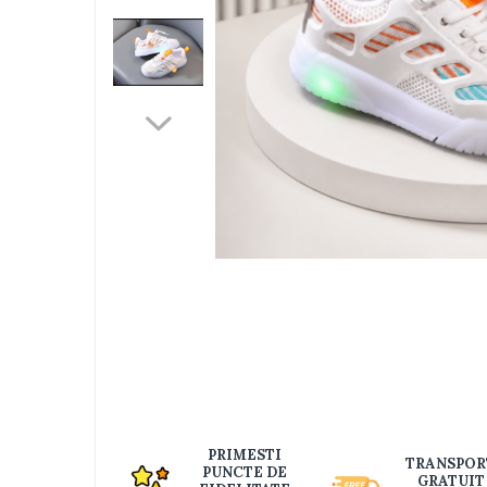
Jucarii bebelusi
Interactive, educative si muzicale
Saltelute si centre de activitati
Jucarii de baie
De plus
Zornaitoare
Pentru dentitie
Masinute
Papusi
Supermarket
Distri
pe
Puzzle
Faceb
Seturi camion
Table desen copii
Jucarii de baie
Seturi de frumusete
PRIMESTI
TRANSPOR
Caluti balansoar
PUNCTE DE
GRATUIT