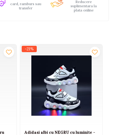
Reducere
card, ramburs sau
suplimentara la
transfer
plata online
-21%
-21%
ru
Adidasi albi cu NEGRU cu luminite -
Adidasi albi