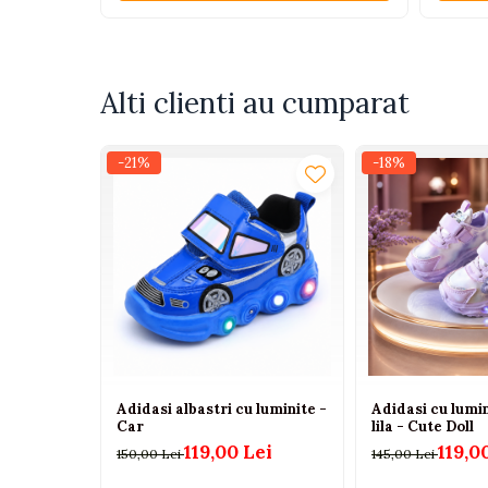
Tenisi
Botosi
Sandale
Alti clienti au cumparat
Cizme
Bebe la masa
-21%
-18%
Scaune de masa
Accesorii pentru hranire
Seturi de hranire
Cani, pahare si accesorii
Biberoane
Suzete si accesorii
Incalzitoare pentru biberoane si
Adidasi albastri cu luminite -
Adidasi cu lumin
alimente
Car
lila - Cute Doll
Bavete
119,00 Lei
119,0
150,00 Lei
145,00 Lei