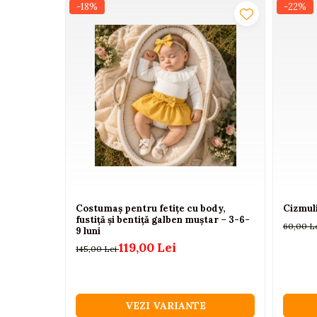
-18%
-22%
Masurati talpa copilului de la calcai pana la dege
Camioane electrice
Recomandam alegerea unei marimi cu aproximati
Imbracaminte
Seturi copii si bebelusi
Salopete bebe
Costumase
Rochite
Accesorii copii
Body-uri bebe
Treninguri copii
Costumaș pentru fetițe cu body,
Cizmuli
fustiță și bentiță galben muștar – 3-6-
Baia bebelusului
60,00 L
9 luni
119,00 Lei
145,00 Lei
Incaltaminte
Adidasi
Pantofiori
VEZI VARIANTE