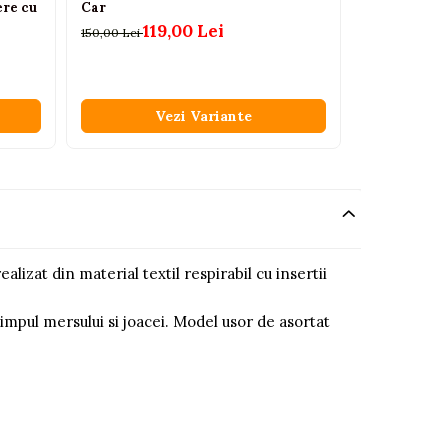
ere cu
Car
11
150,00 Lei
119,00 Lei
150,00 Lei
Vezi Variante
V
ealizat din material textil respirabil cu insertii
n timpul mersului si joacei. Model usor de asortat