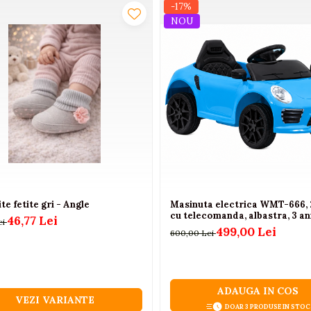
-17%
tul mare.
NOU
v 0.5 cm mai mare pentru confort si libertate de miscare.
te fetite gri - Angle
Masinuta electrica WMT-666,
cu telecomanda, albastra, 3 an
46,77 Lei
ei
499,00 Lei
600,00 Lei
ADAUGA IN COS
VEZI VARIANTE
DOAR 3 PRODUSE IN STOC