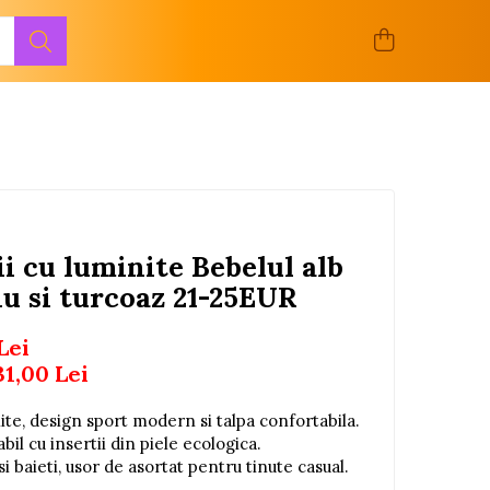
ii cu luminite Bebelul alb
iu si turcoaz 21-25EUR
Lei
31,00
Lei
nite, design sport modern si talpa confortabila.
abil cu insertii din piele ecologica.
si baieti, usor de asortat pentru tinute casual.