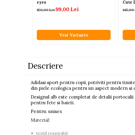
eyes
Cute D
Pistoale
99,00 Lei
150,00 Lei
145,00
Plastilina
Proiectoare
Vezi Variante
Saltelute si centre de activitati
Set Avioane si submarine
Seturi de doctor
Seturi de rufe
Descriere
Trenulete
Trenuri cu sine
Adidasi sport pentru copii, potriviti pentru tinute
din piele ecologica pentru un aspect modern si c
Vehicule de constructii
Designul alb este completat de detalii portocalii s
pentru fete si baieti.
Jucarii exterior
Pentru: unisex
Ride-on
Material:
Biciclete
Triciclete
textil respirabil