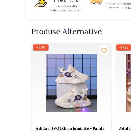
FIDELITATE
pentru comenz
Interactive, educative si
5% inapoi din
minim 250 L
valoarea comenzii
muzicale
Figurine
Ateliere si unelte
Produse Alternative
Blocuri de constructie
Covorase de dans
-34%
-18%
Creative
De plus
Electrocasnice si bucatarii
Fotolii gonflabile
Jocuri de indemanare
Jocuri sportive
Jucarii educative din lemn
Motociclete
Adidasi IVOIRE cu luminite - Panda
Adidas
Muzica si instrumente