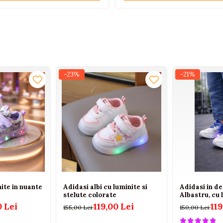
-23%
-21%
ite in nuante
Adidasi albi cu luminite si
Adidasi in d
stelute colorate
Albastru, cu 
0 Lei
119,00 Lei
119
155,00 Lei
150,00 Lei