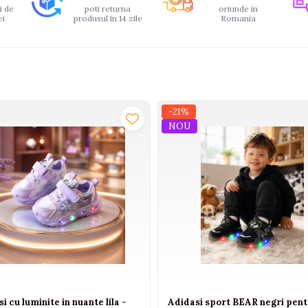
i de
poti returna
oriunde in
ei
produsul in 14 zile
Romania
-21%
NOU
i cu luminite in nuante lila -
Adidasi sport BEAR negri pent