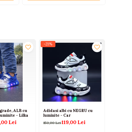
-21%
-21%
egrade, ALB cu
Adidasi albi cu NEGRU cu
Adidasi al
luminite - Lilka
luminite - Car
Seika
,00 Lei
119,00 Lei
150,00 Lei
150,00 Lei