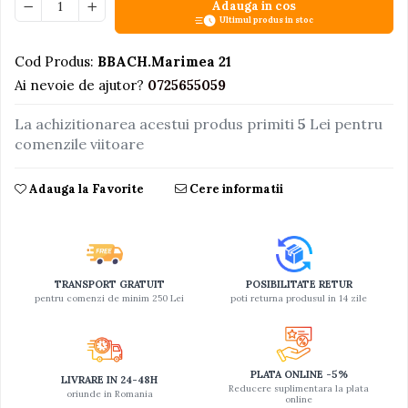
Adauga in cos
Ultimul produs in stoc
Cod Produs:
BBACH.Marimea 21
Ai nevoie de ajutor?
0725655059
La achizitionarea acestui produs primiti
5
Lei pentru
comenzile viitoare
Adauga la Favorite
Cere informatii
TRANSPORT GRATUIT
POSIBILITATE RETUR
pentru comenzi de minim 250 Lei
poti returna produsul in 14 zile
PLATA ONLINE -5%
LIVRARE IN 24-48H
Reducere suplimentara la plata
oriunde in Romania
online