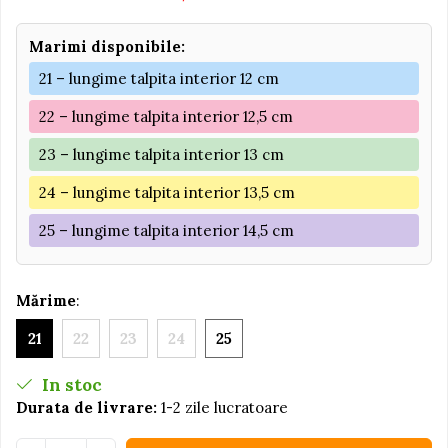
Jucarii educative din lemn
Marimi disponibile:
Motociclete
21 – lungime talpita interior 12 cm
Muzica si instrumente
22 – lungime talpita interior 12,5 cm
Pistoale
Plastilina
23 – lungime talpita interior 13 cm
Proiectoare
24 – lungime talpita interior 13,5 cm
Saltelute si centre de activitati
25 – lungime talpita interior 14,5 cm
Set Avioane si submarine
Seturi de doctor
Mărime
:
Seturi de rufe
21
22
23
24
25
Trenulete
Trenuri cu sine
In stoc
Vehicule de constructii
Durata de livrare:
1-2 zile lucratoare