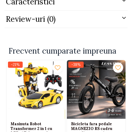
Caracteristici
Culoare: albastru
Sfat: recomandam alegerea unei marimi cu
Review-uri
(0)
aproximativ 0,5 cm mai mare fata de talpa copilului
pentru confort.
Frecvent cumparate impreuna
-21%
-38%
Masinuta Robot
Bicicleta fara pedale
Transformer 2 in 1 cu
MAGNEZIO RS cadru