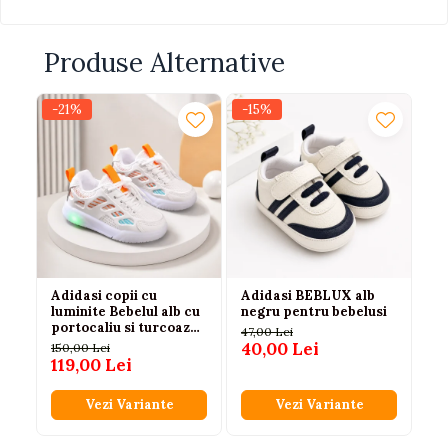
Produse Alternative
-21%
-15%
-1
Adidasi copii cu
Adidasi BEBLUX alb
Ad
luminite Bebelul alb cu
negru pentru bebelusi
si
portocaliu si turcoaz
19
47,00 Lei
21-25EUR
40,00 Lei
150,00 Lei
45
119,00 Lei
4
Vezi Variante
Vezi Variante