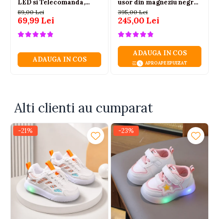
LED si Telecomanda,
usor din magneziu negru
Scara 1:18, Galbena, 6 ani+
3-6 ani
89,00 Lei
395,00 Lei
69,99 Lei
245,00 Lei
ADAUGA IN COS
ADAUGA IN COS
APROAPE EPUIZAT
Alti clienti au cumparat
-21%
-23%