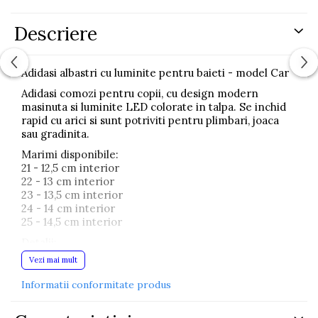
Descriere
Adidasi albastri cu luminite pentru baieti - model Car
Adidasi comozi pentru copii, cu design modern
masinuta si luminite LED colorate in talpa. Se inchid
rapid cu arici si sunt potriviti pentru plimbari, joaca
sau gradinita.
Marimi disponibile:
21 - 12,5 cm interior
22 - 13 cm interior
23 - 13,5 cm interior
24 - 14 cm interior
25 - 14,5 cm interior
Detalii:
Vezi mai mult
Material tip piele ecologica
Informatii conformitate produs
Talpa flexibila din cauciuc
Luminite LED multicolore
Inchidere cu arici