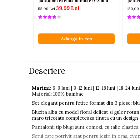
pantaloni caciula bumbac 0-3 luni
pentru
Pistoale
39,99 Lei
55,00 Lei
150,00
Plastilina
Proiectoare
Saltelute si centre de activitati
Adauga in cos
Set Avioane si submarine
Seturi de doctor
Seturi de rufe
Descriere
Trenulete
Trenuri cu sine
Marimi
: 6-9 luni | 9-12 luni | 12-18 luni | 18-24 luni
Material: 100% bumbac
Vehicule de constructii
Set elegant pentru fetite format din 3 piese: bluz
Jucarii exterior
Bluzita alba cu model floral delicat si guler rotun
maro tricotata completeaza tinuta cu un design el
Ride-on
Pantalonii tip blugi sunt comozi, cu talie elastica
Biciclete
Setul este potrivit atat pentru iesiri in oras, e
Triciclete