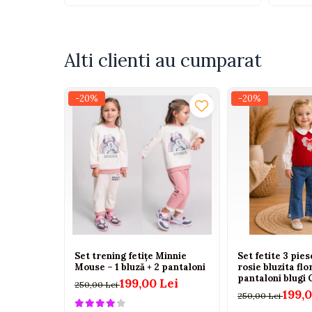
Tenisi
Botosi
Sandale
Alti clienti au cumparat
Cizme
-20%
-20%
Bebe la masa
Scaune de masa
Accesorii pentru hranire
Seturi de hranire
Cani, pahare si accesorii
Biberoane
Suzete si accesorii
Incalzitoare pentru biberoane si
Set trening fetițe Minnie
Set fetite 3 pie
alimente
Mouse – 1 bluză + 2 pantaloni
rosie bluzita flo
pantaloni blugi 
199,00 Lei
250,00 Lei
Bavete
199,0
250,00 Lei