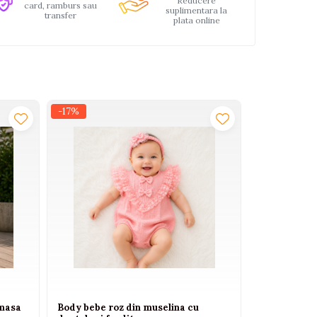
Reducere
card, ramburs sau
suplimentara la
transfer
plata online
-17%
-27%
NOU
amasa
Body bebe roz din muselina cu
Set elegant 