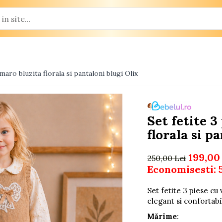
maro bluzita florala si pantaloni blugi Olix
Set fetite 3
florala si p
199,00
250,00 Lei
Economisesti:
Set fetite 3 piese cu 
elegant si confortabi
Mărime
: