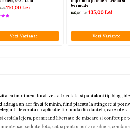
 băieți, 6–24 Luni
imprimeu palmieri, tricou si
bermude
110,00 Lei
 Lei
135,00 Lei
185,00 Lei
Vezi Variante
Vezi Variante
ita cu imprimeu floral, vesta tricotata si pantaloni tip blugi, id
d adauga un aer fin si feminin, fiind placuta la atingere si potriv
egant, decorata cu aplicatie tip funda din dantela, care ofera u
 si croiala lejera, permitand libertate de miscare si confort pe to
venimente sau sedinte foto, cat si pentru purtare zilnica, combin