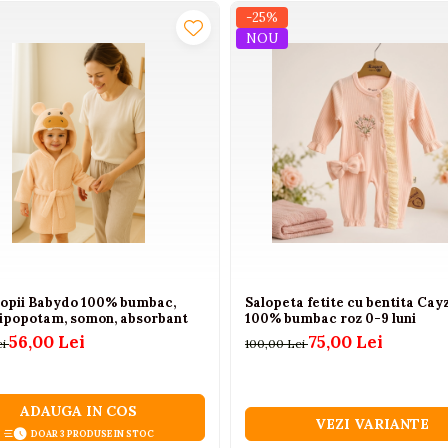
-25%
NOU
copii Babydo 100% bumbac,
Salopeta fetite cu bentita Cay
hipopotam, somon, absorbant
100% bumbac roz 0-9 luni
56,00 Lei
75,00 Lei
ei
100,00 Lei
ADAUGA IN COS
VEZI VARIANTE
DOAR 3 PRODUSE IN STOC