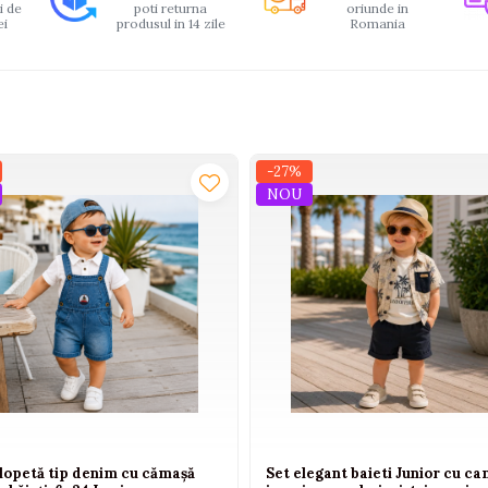
i de
poti returna
oriunde in
ei
produsul in 14 zile
Romania
-27%
NOU
alopetă tip denim cu cămașă
Set elegant baieti Junior cu c