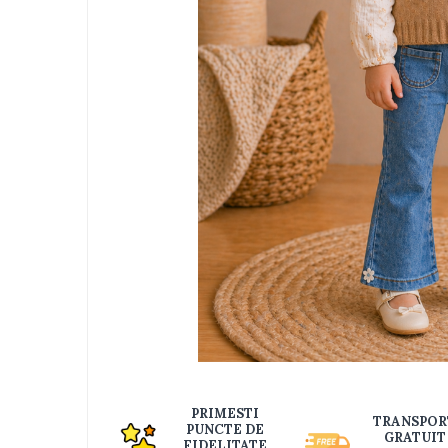
Jucarii bebelusi
Interactive, educative si muzicale
Saltelute si centre de activitati
Jucarii de baie
De plus
Zornaitoare
Pentru dentitie
Masinute
Papusi
Supermarket
Puzzle
Seturi camion
Table desen copii
Jucarii de baie
Distri
pe
Seturi de frumusete
PRIMESTI
TRANSPOR
Faceb
PUNCTE DE
Caluti balansoar
GRATUIT
FIDELITATE