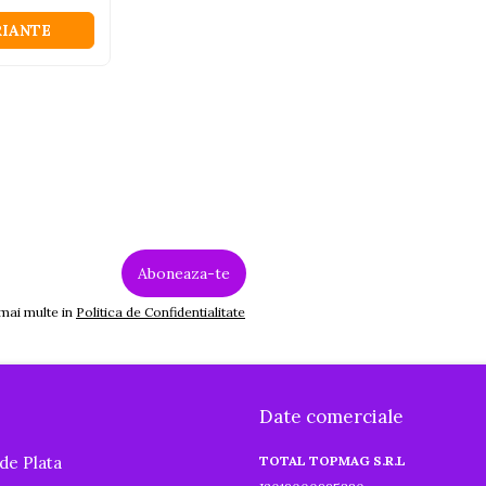
RIANTE
 mai multe in
Politica de Confidentialitate
Date comerciale
de Plata
TOTAL TOPMAG S.R.L