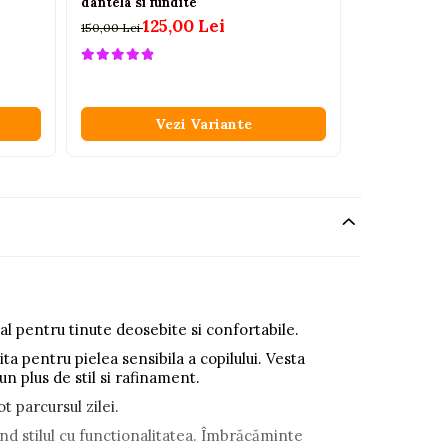
dantela si fundite
pantaloni sc
Concept
125,00 Lei
150,00 Lei
13
185,00 Lei
Vezi Variante
V
eal pentru tinute deosebite si confortabile.
ita pentru pielea sensibila a copilului. Vesta
n plus de stil si rafinament.
t parcursul zilei.
and stilul cu functionalitatea. Îmbrăcăminte