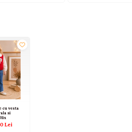
se cu vesta
rala si
Olix
0 Lei