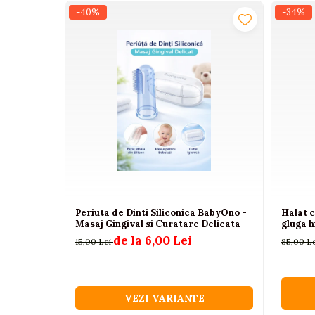
-40%
-34%
Camioane electrice
Imbracaminte
Seturi copii si bebelusi
Salopete bebe
Costumase
Rochite
Accesorii copii
Body-uri bebe
Treninguri copii
Periuta de Dinti Siliconica BabyOno -
Halat 
Baia bebelusului
Masaj Gingival si Curatare Delicata
gluga 
de la 6,00 Lei
15,00 Lei
85,00 L
Incaltaminte
Adidasi
Pantofiori
VEZI VARIANTE