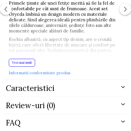
Primele ținute ale unei fetițe merită să fie la fel de
confortabile pe cât sunt de frumoase. Acest set
Oryeda îmbină un design modern cu materiale
delicate, fiind alegerea ideală pentru plimbările din
zilele călduroase, aniversări, ședințe foto sau alte
momente speciale alături de familie.
Rochia albastră, cu aspect tip denim, are o croială
lejeră care oferă libertate de mișcare și confort pe
tot parcursul zilei. Închiderea practică din partea
superioară facilitează îmbrăcarea rapidă, iar detaliile
discrete din partea de jos completează un design
Vezi mai mult
elegant și ușor de asortat.
Informatii conformitate produs
Pentru un look complet, setul include o pereche de
pantofiori gri cu fundiță, ușori și comozi, prevăzuți cu
Caracteristici
baretă pentru o fixare sigură pe picior. Aceștia sunt
potriviți atât pentru plimbările zilnice, cât și pentru
evenimente speciale.
Review-uri
(0)
Realizat din
100% bumbac
, materialul este moale,
respirabil și delicat cu pielea sensibilă a bebelușului,
oferind confort chiar și în zilele călduroase de vară.
FAQ
De ce să alegi acest set?