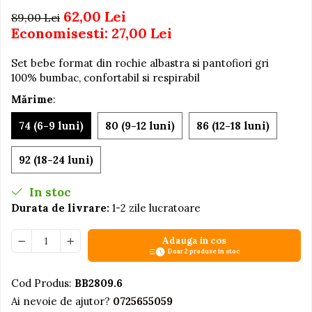
62,00 Lei
89,00 Lei
Jucarii educative din lemn
Economisesti:
27,00
Lei
Motociclete
Set bebe format din rochie albastra si pantofiori gri
Muzica si instrumente
100% bumbac, confortabil si respirabil
Pistoale
Mărime
:
Plastilina
74 (6-9 luni)
80 (9-12 luni)
86 (12-18 luni)
Proiectoare
Saltelute si centre de activitati
92 (18-24 luni)
Set Avioane si submarine
In stoc
Seturi de doctor
Durata de livrare:
1-2 zile lucratoare
Seturi de rufe
Trenulete
Adauga in cos
Doar 2 produse in stoc
Trenuri cu sine
Vehicule de constructii
Cod Produs:
BB2809.6
Ai nevoie de ajutor?
0725655059