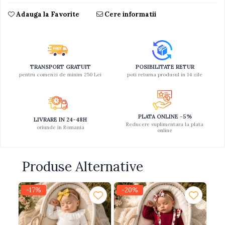
Adauga la Favorite
Cere informatii
TRANSPORT GRATUIT
POSIBILITATE RETUR
pentru comenzi de minim 250 Lei
poti returna produsul in 14 zile
PLATA ONLINE -5%
LIVRARE IN 24-48H
Reducere suplimentara la plata
oriunde in Romania
online
Produse Alternative
-17%
-20%
-2