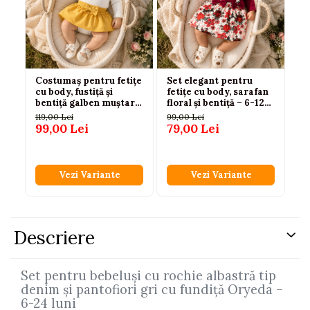
Costumaș pentru fetițe
Set elegant pentru
Sa
cu body, fustiță și
fetițe cu body, sarafan
cu
bentiță galben muștar –
floral și bentiță – 6-12
im
3-6-9 luni
luni
Mu
119,00 Lei
99,00 Lei
69
99,00 Lei
79,00 Lei
49
Vezi Variante
Vezi Variante
Descriere
Set pentru bebeluși cu rochie albastră tip
denim și pantofiori gri cu fundiță Oryeda –
6-24 luni