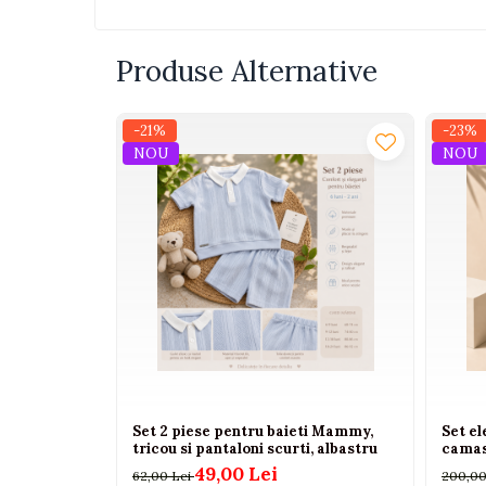
Interactive, educative si
muzicale
Produse Alternative
Figurine
Ateliere si unelte
-21%
-23%
Blocuri de constructie
NOU
NOU
Covorase de dans
Creative
De plus
Electrocasnice si bucatarii
Fotolii gonflabile
Jocuri de indemanare
Jocuri sportive
Jucarii educative din lemn
Set 2 piese pentru baieti Mammy,
Set el
Motociclete
tricou si pantaloni scurti, albastru
camas
49,00 Lei
62,00 Lei
200,00
Muzica si instrumente