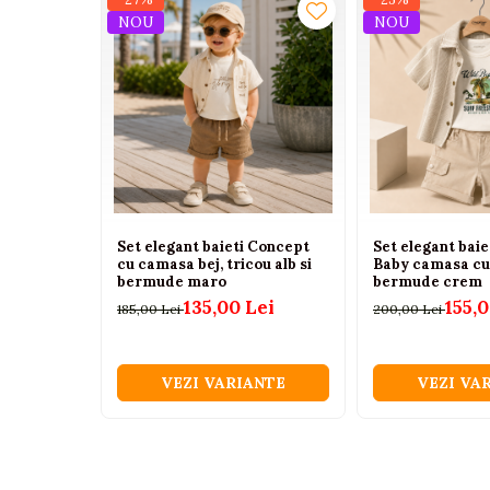
Tenisi
NOU
NOU
Botosi
Sandale
Cizme
Bebe la masa
Scaune de masa
Accesorii pentru hranire
Set elegant baieti Concept
Set elegant baie
Seturi de hranire
cu camasa bej, tricou alb si
Baby camasa cu
bermude maro
bermude crem
Cani, pahare si accesorii
135,00 Lei
155,0
185,00 Lei
200,00 Lei
Biberoane
Suzete si accesorii
VEZI VARIANTE
VEZI VA
Incalzitoare pentru biberoane si
alimente
Bavete