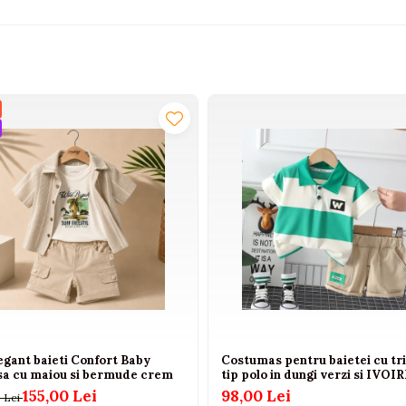
egant baieti Confort Baby
Costumas pentru baietei cu tr
a cu maiou si bermude crem
tip polo in dungi verzi si IVOI
155,00 Lei
98,00 Lei
 Lei