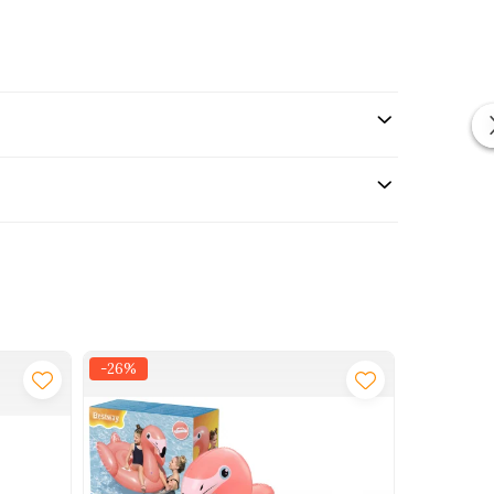
-26%
-21%