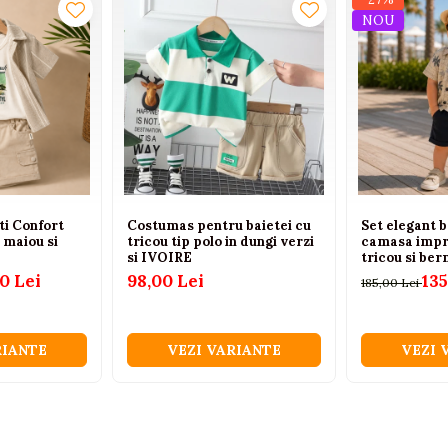
NOU
ti Confort
Costumas pentru baietei cu
Set elegant b
 maiou si
tricou tip polo in dungi verzi
camasa impr
si IVOIRE
tricou si be
0 Lei
98,00 Lei
135
185,00 Lei
RIANTE
VEZI VARIANTE
VEZI 