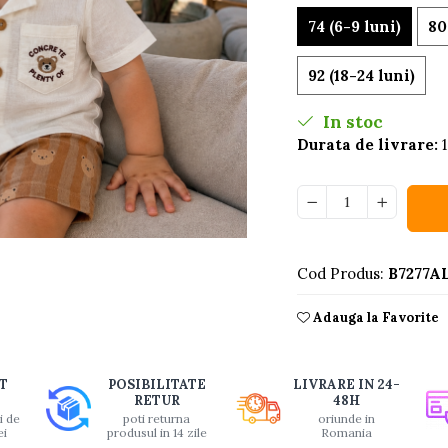
74 (6-9 luni)
80
92 (18-24 luni)
In stoc
Durata de livrare:
1
buie
Cod Produs:
B7277AL
ook
Adauga la Favorite
T
POSIBILITATE
LIVRARE IN 24-
RETUR
48H
i de
poti returna
oriunde in
ei
produsul in 14 zile
Romania