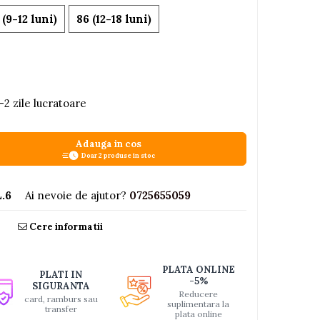
 (9-12 luni)
86 (12-18 luni)
-2 zile lucratoare
Adauga in cos
Doar 2 produse in stoc
.6
Ai nevoie de ajutor?
0725655059
Cere informatii
PLATA ONLINE
PLATI IN
-5%
SIGURANTA
Reducere
card, ramburs sau
suplimentara la
transfer
plata online