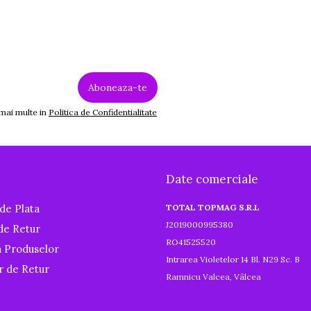
 mai multe in
Politica de Confidentialitate
Date comerciale
de Plata
TOTAL TOPMAG S.R.L
J2019000995380
 de Retur
RO41525520
a Produselor
Intrarea Violetelor 14 Bl. N29 Sc. B
r de Retur
Ramnicu Valcea, Vâlcea