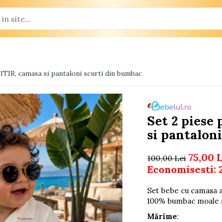
CITIR, camasa si pantaloni scurti din bumbac
Set 2 piese
si pantalon
75,00 
100,00 Lei
Economisesti:
Set bebe cu camasa al
100% bumbac moale s
Mărime
: