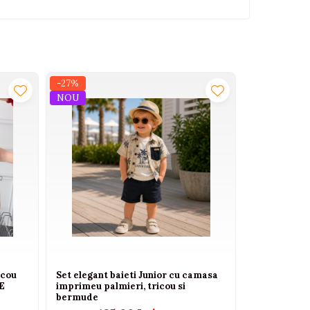
-27%
-27%
NOU
NOU
icou
Set elegant baieti Junior cu camasa
Set elegant 
RE
imprimeu palmieri, tricou si
pantaloni sc
bermude
Concept