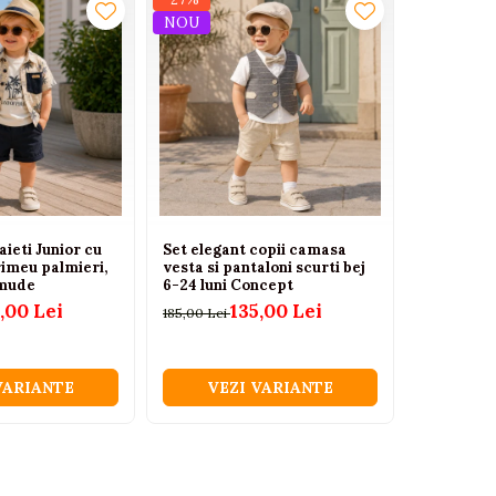
NOU
NOU
aieti Junior cu
Set elegant copii camasa
Set salop
imeu palmieri,
vesta si pantaloni scurti bej
cămașă pe
rmude
6-24 luni Concept
Luni
,00 Lei
135,00 Lei
185,00 Lei
150,00 Lei
VARIANTE
VEZI VARIANTE
VEZ