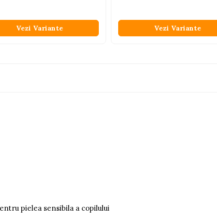
Vezi Variante
Vezi Variante
ntru pielea sensibila a copilului