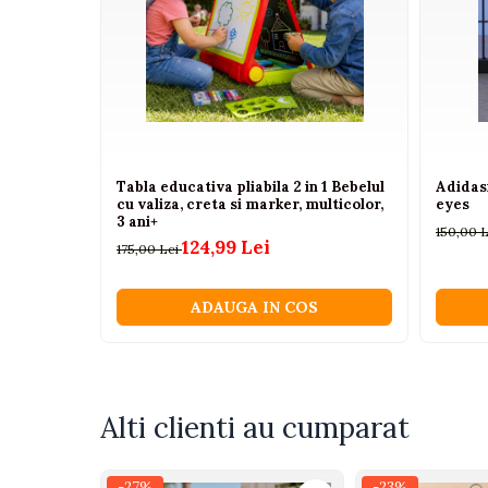
Camioane electrice
Imbracaminte
Seturi copii si bebelusi
Salopete bebe
Costumase
Tabla educativa pliabila 2 in 1 Bebelul
Adidas
cu valiza, creta si marker, multicolor,
eyes
Rochite
3 ani+
150,00 
Accesorii copii
124,99 Lei
175,00 Lei
Body-uri bebe
ADAUGA IN COS
Treninguri copii
Baia bebelusului
Incaltaminte
Alti clienti au cumparat
Adidasi
Pantofiori
-27%
-23%