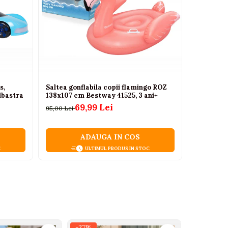
s,
Saltea gonflabila copii flamingo ROZ
Adidasi a
Albastra
138x107 cm Bestway 41525, 3 ani+
125,00 Lei
69,99 Lei
95,00 Lei
ADAUGA IN COS
C
ULTIMUL PRODUS IN STOC
-27%
-27%