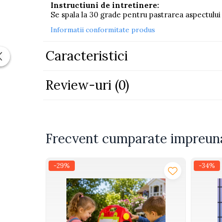
Instructiuni de intretinere:
Piscine
Se spala la 30 grade pentru pastrarea aspectului si
Piscine gonflabile
Informatii conformitate produs
Ochelari scufundari
Caracteristici
Saltele
Colace inot
Locuri de joaca
Review-uri
(0)
Jocuri sportive
Seturi joaca gradinarit
Masinute si vehicule electrice
Frecvent cumparate impreun
pentru copii
Masinute electrice
-29%
-34%
Motociclete electrice
ATV & BUGGY electrice
Tractoare electrice
Triciclete electrice