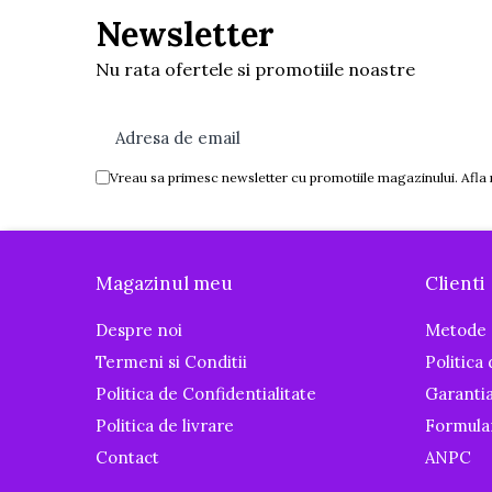
Igiena si ingrijire
Newsletter
Baia bebelusului
Nu rata ofertele si promotiile noastre
Termometre pentru baie
Prosoape
Cadite
Halate de baie
Vreau sa primesc newsletter cu promotiile magazinului. Afla
Cutii pentru suzete si depozitare
Aspiratoare nazale si filtre
Perii pentru biberoane si tetine
Magazinul meu
Clienti
Periute de dinti
Despre noi
Metode 
Olite si reductoare WC
Termeni si Conditii
Politica
Scutece si accesorii
Politica de Confidentialitate
Garanti
Pentru Mamici
Politica de livrare
Formula
Igiena si Ingrijire Postnatala
Contact
ANPC
Ingrijire cosmetica mamici
Perioada Alaptarii