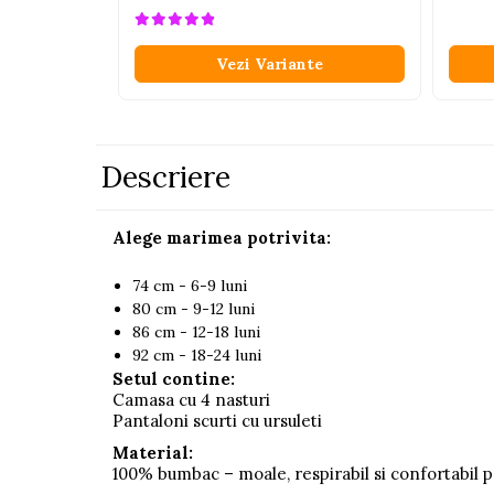
Pistoale
Plastilina
Vezi Variante
Proiectoare
Saltelute si centre de activitati
Set Avioane si submarine
Descriere
Seturi de doctor
Seturi de rufe
Alege marimea potrivita:
Trenulete
74 cm - 6-9 luni
Trenuri cu sine
80 cm - 9-12 luni
86 cm - 12-18 luni
Vehicule de constructii
92 cm - 18-24 luni
Setul contine:
Jucarii exterior
Camasa cu 4 nasturi
Ride-on
Pantaloni scurti cu ursuleti
Material:
Biciclete
100% bumbac – moale, respirabil si confortabil pe
Triciclete