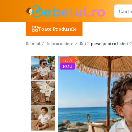
Toate Produsele
Toate Produsele
Jucarii cu telecomanda (RC)
Bebelul /
Imbracaminte /
Set 2 piese pentru baieti 
Masinute R/C
Tancuri R/C
-25%
Atv-uri R/C
NOU
Avioane si elicoptere R/C
Camioane R/C
Motociclete R/C
Roboti R/C
Utilaje constructii R/C
Jucarii