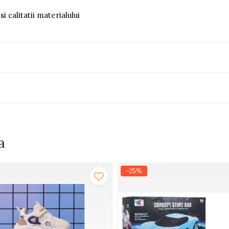
 calitatii materialului
a
-25%