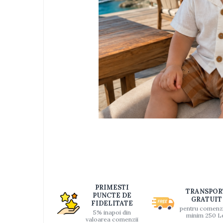
Jucarii bebelusi
Interactive, educative si muzicale
Saltelute si centre de activitati
Jucarii de baie
De plus
Zornaitoare
Pentru dentitie
Masinute
Papusi
Supermarket
Distri
pe
Puzzle
Faceb
Seturi camion
Table desen copii
Jucarii de baie
PRIMESTI
TRANSPOR
PUNCTE DE
GRATUIT
Seturi de frumusete
FIDELITATE
pentru comenz
5% inapoi din
minim 250 L
Caluti balansoar
valoarea comenzii