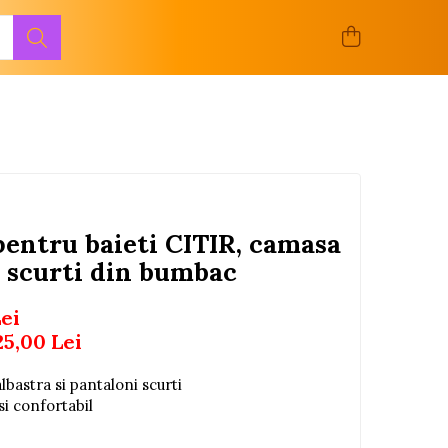
 pentru baieti CITIR, camasa
i scurti din bumbac
Lei
25,00
Lei
bastra si pantaloni scurti
i confortabil