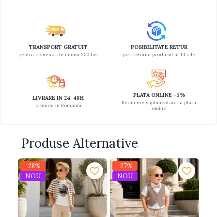
TRANSPORT GRATUIT
POSIBILITATE RETUR
pentru comenzi de minim 250 Lei
poti returna produsul in 14 zile
PLATA ONLINE -5%
LIVRARE IN 24-48H
Reducere suplimentara la plata
oriunde in Romania
online
Produse Alternative
-28%
-27%
-2
NOU
NOU
N