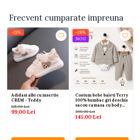
Frecvent cumparate impreuna
-21%
-28%
NOU
Adidasi albi cu insertie
Costum bebe baieti Terry
CREM - Teddy
100% bumbac gri deschis
sacou camasa cu body
125,00 Lei
papion si pantaloni 6-24
99,00 Lei
200,00 Lei
luni
145,00 Lei