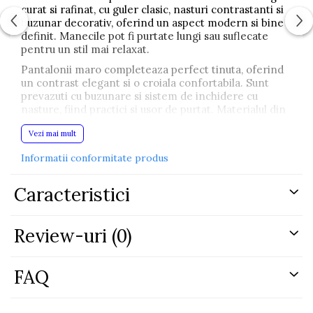
curat si rafinat, cu guler clasic, nasturi contrastanti si
buzunar decorativ, oferind un aspect modern si bine
definit. Manecile pot fi purtate lungi sau suflecate
pentru un stil mai relaxat.
Pantalonii maro completeaza perfect tinuta, oferind
un contrast elegant si o croiala confortabila. Sunt
prevazuti cu buzunare si sistem de inchidere cu
nasture, fiind practici si usor de purtat. Materialul din
100% bumbac asigura confort optim si libertate de
Vezi mai mult
miscare pe tot parcursul zilei.
Acest set este alegerea ideala pentru parintii care
Informatii conformitate produs
cauta haine stilate si confortabile pentru cei mici.
Potrivit pentru plimbari, aniversari sau sedinte foto.
Caracteristici
Brand: Oryeda
Material: 100% bumbac
Pentru: baieti
Review-uri
(0)
Culoare: camasa alba si pantaloni maro
FAQ