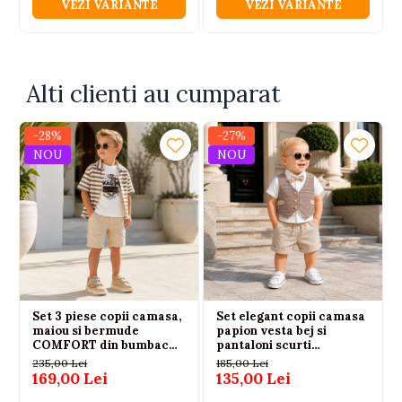
VEZI VARIANTE
VEZI VARIANTE
Alti clienti au cumparat
-28%
-27%
NOU
NOU
Set 3 piese copii camasa,
Set elegant copii camasa
maiou si bermude
papion vesta bej si
COMFORT din bumbac
pantaloni scurti
crem, baieti 3-6 ani
74|80|86|92
235,00 Lei
185,00 Lei
169,00 Lei
135,00 Lei