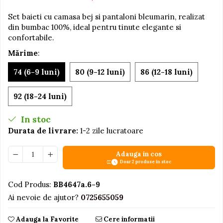
Jucarii educative din lemn
Set baieti cu camasa bej si pantaloni bleumarin, realizat
din bumbac 100%, ideal pentru tinute elegante si
Motociclete
confortabile.
Muzica si instrumente
Mărime
:
Pistoale
74 (6-9 luni)
80 (9-12 luni)
86 (12-18 luni)
Plastilina
Proiectoare
92 (18-24 luni)
Saltelute si centre de activitati
In stoc
Set Avioane si submarine
Durata de livrare:
1-2 zile lucratoare
Seturi de doctor
Seturi de rufe
Adauga in cos
Doar 2 produse in stoc
Trenulete
Cod Produs:
BB4647a.6-9
Trenuri cu sine
Ai nevoie de ajutor?
0725655059
Vehicule de constructii
Adauga la Favorite
Cere informatii