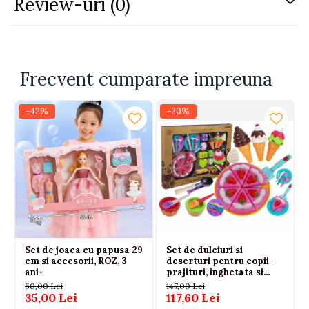
Review-uri
(0)
petreceri aniversare
sedinte foto
evenimente elegante
ocazii speciale
Detalii produs:
Frecvent cumparate impreuna
-42%
-20%
Culoare: galben
Material: 15% bumbac, 85% polyester
Fara manecute
Funda decorativa in talie
Tulle cu flori aplicate
Inchidere cu fermoar si cordon la spate
Set de joaca cu papusa 29
Set de dulciuri si
cm si accesorii, ROZ, 3
deserturi pentru copii –
ani+
prajituri, inghetata si
accesorii
60,00 Lei
147,00 Lei
35,00 Lei
117,60 Lei