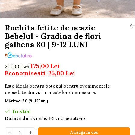
Igiena si Ingrijire Postnatala
Jucarii de baie
Ingrijire cosmetica mamici
Seturi de frumusete
Perioada Alaptarii
Perioada Sarcinii
Rochita fetite de ocazie
Caluti balansoar
Pompe de san
Bebelul - Gradina de flori
Interactive, educative si
Sisteme De Purtare
muzicale
galbena 80 | 9-12 LUNI
Figurine
Ateliere si unelte
175,00 Lei
200,00 Lei
Blocuri de constructie
Economisesti:
25,00
Lei
Covorase de dans
Este ideala pentru botez si pentru evenimentele
Creative
deosebite din viata micutelor domnisoare.
De plus
Mărime
:
80 (9-12 luni)
Electrocasnice si bucatarii
In stoc
Fotolii gonflabile
Durata de livrare:
1-2 zile lucratoare
Jocuri de indemanare
Adauga in cos
Jocuri sportive