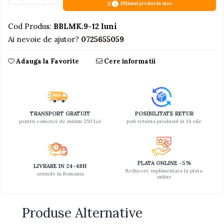
Ultimul produs in stoc
Jucarii educative din lemn
Cod Produs:
BBLMK.9-12 luni
Motociclete
Ai nevoie de ajutor?
0725655059
Muzica si instrumente
Pistoale
Adauga la Favorite
Cere informatii
Plastilina
Proiectoare
Saltelute si centre de activitati
TRANSPORT GRATUIT
POSIBILITATE RETUR
pentru comenzi de minim 250 Lei
poti returna produsul in 14 zile
Set Avioane si submarine
Seturi de doctor
Seturi de rufe
PLATA ONLINE -5%
LIVRARE IN 24-48H
Trenulete
Reducere suplimentara la plata
oriunde in Romania
online
Trenuri cu sine
Vehicule de constructii
Produse Alternative