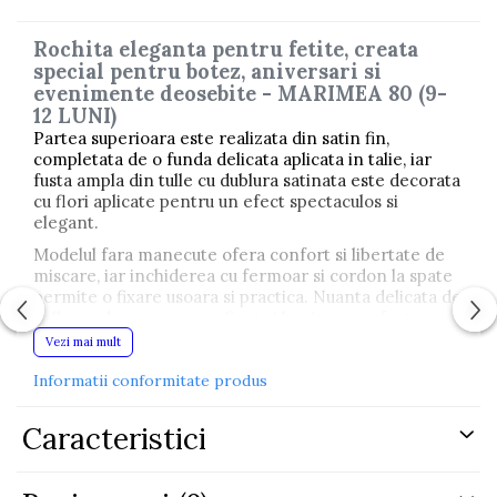
Rochita eleganta pentru fetite, creata
special pentru botez, aniversari si
evenimente deosebite - MARIMEA 80 (9-
12 LUNI)
Partea superioara este realizata din satin fin,
completata de o funda delicata aplicata in talie, iar
fusta ampla din tulle cu dublura satinata este decorata
cu flori aplicate pentru un efect spectaculos si
elegant.
Modelul fara manecute ofera confort si libertate de
miscare, iar inchiderea cu fermoar si cordon la spate
permite o fixare usoara si practica. Nuanta delicata de
galben adauga un aer rafinat si luminos, perfect
pentru micutele domnisoare care trebuie sa
Vezi mai mult
straluceasca la orice eveniment special.
Informatii conformitate produs
Potrivita pentru:
Caracteristici
botez