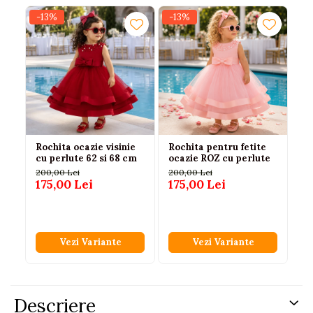
-13%
-13%
-2
N
Rochita ocazie visinie
Rochita pentru fetite
Ro
cu perlute 62 si 68 cm
ocazie ROZ cu perlute
cu
bu
200,00 Lei
200,00 Lei
lu
175,00 Lei
175,00 Lei
10
72
Vezi Variante
Vezi Variante
Descriere