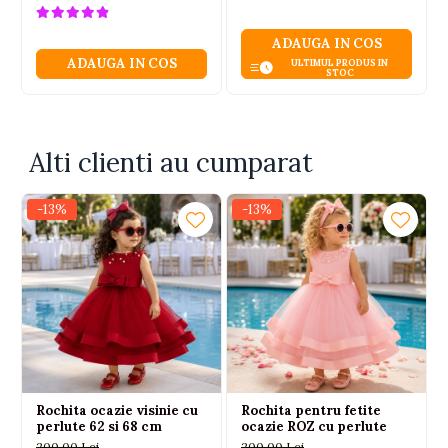
ADAUGA IN COS
ADAUGA IN COS
ULTIMUL PRODUS IN
STOC
Alti clienti au cumparat
-13%
-13%
Rochita ocazie visinie cu
Rochita pentru fetite
perlute 62 si 68 cm
ocazie ROZ cu perlute
200,00 Lei
200,00 Lei