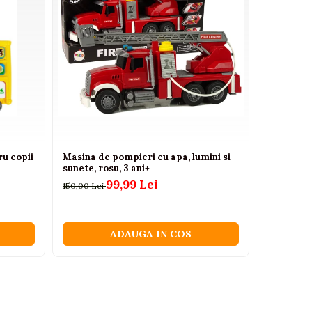
ru copii
Masina de pompieri cu apa, lumini si
Mașinuță 
sunete, rosu, 3 ani+
AMG DK-G
99,99 Lei
150,00 Lei
3.531,59 Le
ADAUGA IN COS