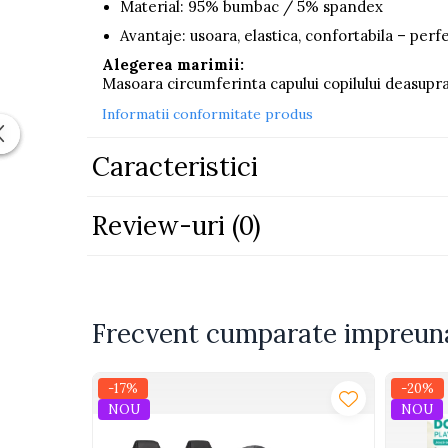
Material: 95% bumbac / 5% spandex
Piscine
Avantaje: usoara, elastica, confortabila – perf
Piscine gonflabile
Alegerea marimii:
Ochelari scufundari
Masoara circumferinta capului copilului deasupra
Saltele
Informatii conformitate produs
Colace inot
Caracteristici
Locuri de joaca
Jocuri sportive
Seturi joaca gradinarit
Review-uri
(0)
Masinute si vehicule electrice
pentru copii
Masinute electrice
Frecvent cumparate impreun
Motociclete electrice
ATV & BUGGY electrice
-17%
-20%
Tractoare electrice
NOU
NOU
Triciclete electrice