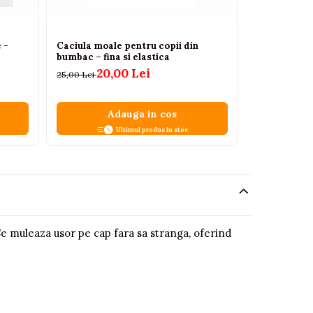
 -
Caciula moale pentru copii din
Set clame si
bumbac – fina si elastica
Mouse 3
20,00 Lei
39,00 Lei
25,00 Lei
Adauga in cos
A
Ultimul produs in stoc
 Se muleaza usor pe cap fara sa stranga, oferind