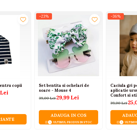
-23%
-36%
entru copii
Set bentita si ochelari de
Caciula gri p
soare - Mouse 4
aplicatie urs
 Lei
Confort si sti
29,99 Lei
39,00 Lei
25,
39,00 Lei
ADAUGA IN COS
ADAUG
RIANTE
ULTIMUL PRODUS IN STOC
ULTIMU