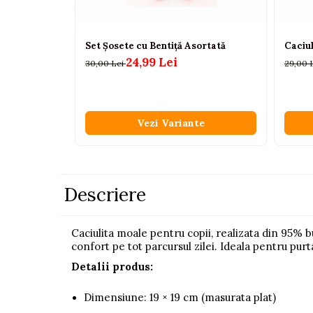
Pistoale
Plastilina
Set Șosete cu Bentiță Asortată
Caciu
Proiectoare
24,99 Lei
30,00 Lei
29,00 
Saltelute si centre de activitati
Set Avioane si submarine
Vezi Variante
Seturi de doctor
Seturi de rufe
Trenulete
Descriere
Trenuri cu sine
Vehicule de constructii
Caciulita moale pentru copii, realizata din 95% b
confort pe tot parcursul zilei. Ideala pentru purta
Jucarii exterior
Ride-on
Detalii produs:
Biciclete
Dimensiune: 19 × 19 cm (masurata plat)
Triciclete