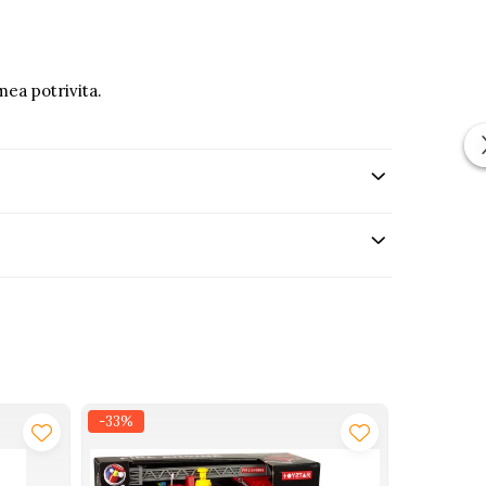
mea potrivita.
-33%
-17%
NOU