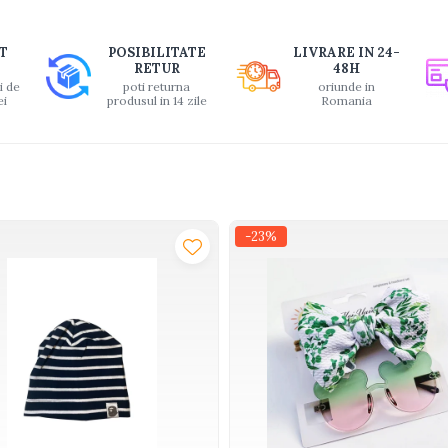
buie
T
POSIBILITATE
LIVRARE IN 24-
ook
RETUR
48H
i de
poti returna
oriunde in
ei
produsul in 14 zile
Romania
-23%