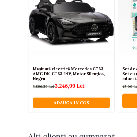
Camioane electrice
Imbracaminte
Seturi copii si bebelusi
Salopete bebe
Costumase
Rochite
Accesorii copii
Mașinuță electrică Mercedes GT63
Set de
AMG DK-GT63 24V, Motor Silențios,
Set cu 
Body-uri bebe
Negru
educati
3.246,99 Lei
Treninguri copii
3.896,39 Lei
45,00 L
Baia bebelusului
ADAUGA IN COS
Incaltaminte
Adidasi
Pantofiori
Alti clienti au cumparat