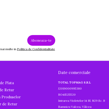
 mai multe in
Politica de Confidentialitate
Date comerciale
de Plata
TOTAL TOPMAG S.R.L
J2019000995380
 de Retur
RO41525520
a Produselor
Intrarea Violetelor 14 Bl. N29 Sc. B
r de Retur
Ramnicu Valcea, Vâlcea