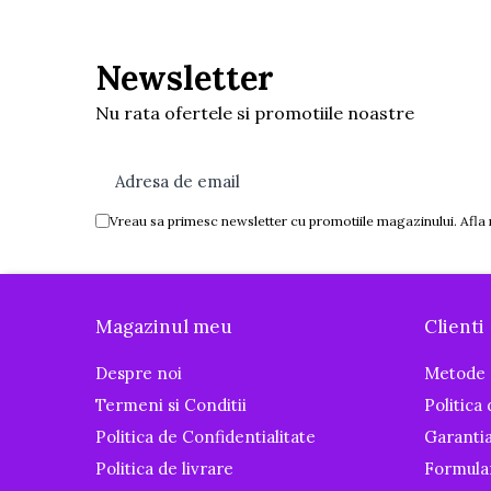
Igiena si ingrijire
Baia bebelusului
Newsletter
Termometre pentru baie
Prosoape
Nu rata ofertele si promotiile noastre
Cadite
Halate de baie
Cutii pentru suzete si depozitare
Vreau sa primesc newsletter cu promotiile magazinului. Afla
Aspiratoare nazale si filtre
Perii pentru biberoane si tetine
Periute de dinti
Magazinul meu
Clienti
Olite si reductoare WC
Scutece si accesorii
Despre noi
Metode 
Pentru Mamici
Termeni si Conditii
Politica
Igiena si Ingrijire Postnatala
Politica de Confidentialitate
Garanti
Ingrijire cosmetica mamici
Politica de livrare
Formula
Perioada Alaptarii