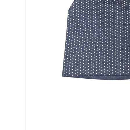
Jucarii bebelusi
Interactive, educative si muzicale
Saltelute si centre de activitati
Jucarii de baie
De plus
Zornaitoare
Pentru dentitie
Masinute
Papusi
Supermarket
Puzzle
Seturi camion
Table desen copii
Jucarii de baie
Seturi de frumusete
Caluti balansoar