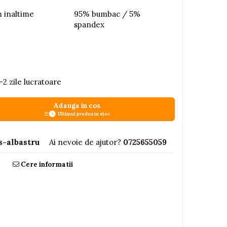
m inaltime
95% bumbac / 5%
spandex
-2 zile lucratoare
Adauga in cos
Ultimul produs in stoc
s-albastru
Ai nevoie de ajutor?
0725655059
Cere informatii