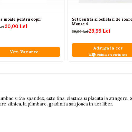
la moale pentru copii
Set bentita si ochelari de soare
Mouse 4
20,00 Lei
Lei
29,99 Lei
39,00 Lei
Adauga in cos
Vezi Variante
Ultimul produs in stoc
umbac si 5% spandex, este fina, elastica si placuta la atingere.
re zilnica, la plimbare, gradinita sau joaca in aer liber.