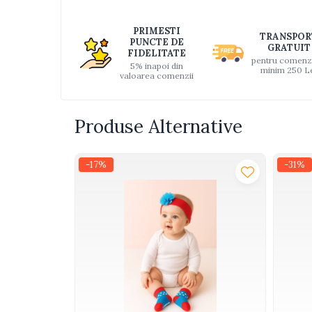
Distri
Interactive, educative si
pe
muzicale
PRIMESTI
TRANSPOR
Faceb
PUNCTE DE
Figurine
GRATUIT
FIDELITATE
pentru comenz
5% inapoi din
Ateliere si unelte
minim 250 L
valoarea comenzii
Blocuri de constructie
Covorase de dans
Produse Alternative
Creative
De plus
-17%
-31%
Electrocasnice si bucatarii
Fotolii gonflabile
Jocuri de indemanare
Jocuri sportive
Jucarii educative din lemn
Motociclete
Muzica si instrumente