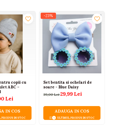
-23%
-20%
entru copii cu
Set bentita si ochelari de
Caciula m
ulet ABC –
soare - Blue Daisy
din bumbac
l
29,99 Lei
2
39,00 Lei
25,00 Lei
00 Lei
A IN COS
ADAUGA IN COS
ADA
L PRODUS IN STOC
ULTIMUL PRODUS IN STOC
ULT