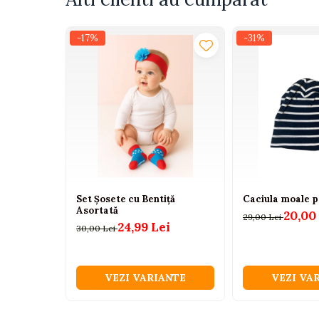
Tenisi
Botosi
-17%
-31%
Sandale
Cizme
Bebe la masa
Scaune de masa
Accesorii pentru hranire
Seturi de hranire
Cani, pahare si accesorii
Set Șosete cu Bentiță
Caciula moale p
Asortată
Biberoane
20,00
29,00 Lei
24,99 Lei
30,00 Lei
Suzete si accesorii
Incalzitoare pentru biberoane si
alimente
VEZI VARIANTE
VEZI VA
Bavete