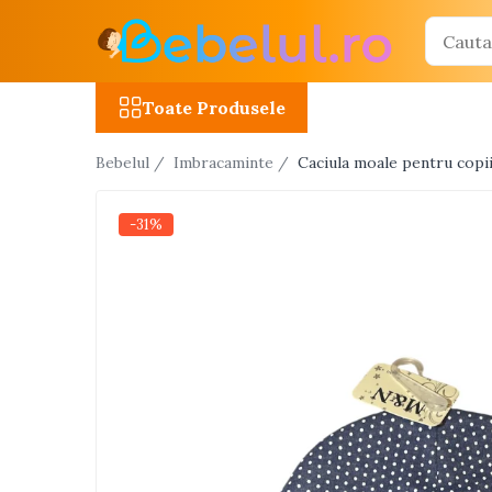
Toate Produsele
Toate Produsele
Jucarii cu telecomanda (RC)
Bebelul /
Imbracaminte /
Caciula moale pentru copii 
Masinute R/C
Tancuri R/C
-31%
Atv-uri R/C
Avioane si elicoptere R/C
Camioane R/C
Motociclete R/C
Roboti R/C
Utilaje constructii R/C
Jucarii