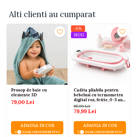
pentru depozitarea alimentelor.
Alti clienti au cumparat
-6%
NOU
Prosop de baie cu
Cadita pliabila pentru
elemente 3D
bebelusi cu termometru
digital roz, fetite, 0-3 ani,
79,00 Lei
antiderapanta 75 cm
85,00 Lei
79,99 Lei
ADAUGA IN COS
ADAUGA IN COS
DOAR 2 PRODUSE IN STOC
DOAR 2 PRODUSE IN STOC