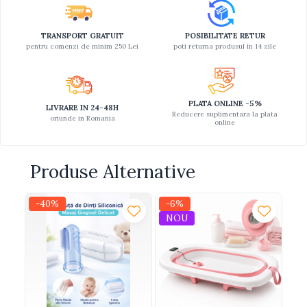
TRANSPORT GRATUIT
POSIBILITATE RETUR
pentru comenzi de minim 250 Lei
poti returna produsul in 14 zile
PLATA ONLINE -5%
LIVRARE IN 24-48H
Reducere suplimentara la plata
oriunde in Romania
online
Produse Alternative
-40%
-6%
NOU