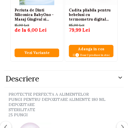
Periuta de Dinti
Cadita pliabila pentru
Te
Siliconica BabyOno -
bebelusi cu
Pe
Masaj Gingival si
termometru digital
pl
Curatare Delicata
roz, fetite, 0-3 ani,
Al
15,00 Lei
85,00 Lei
24
antiderapanta 75 cm
de la 6,00 Lei
79,99 Lei
Adauga in cos
Vezi Variante
Doar 2 produse in stoc
Descriere
PROTECTIE PERFECTA A ALIMENTELOR
PUNGI PENTRU DEPOZITARE ALIMENTE 180 ML
DEPOZITARE
STERILITATE
25 PUNGI