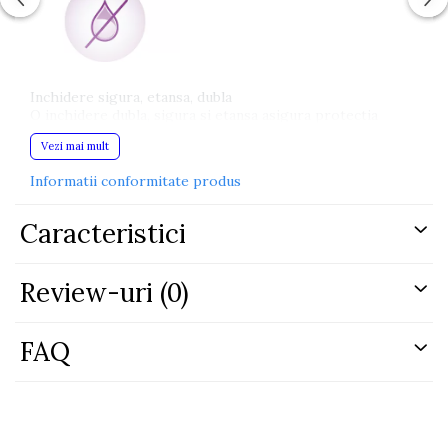
Inchidere sigura, etansa, dubla
O inchidere dubla, sigura si etansa asigura protectia
alimentelor depozitate.
Vezi mai mult
Informatii conformitate produs
Caracteristici
Punga sterilizata cu eticheta de control
Review-uri
(0)
Eticheta de control confirma faptul ca punga
sterilizata nu a fost deschisa inainte de prima
utilizare, garantand igiena completa.
FAQ
Depozitare sigura in congelator datorita imbinarilor
intarite si stratului dublu de material
Cusaturile laterale consolidate si stratul dublu de
plastic ofera siguranta suplimentara pentru
depozitarea alimentelor valoroase in congelator sau