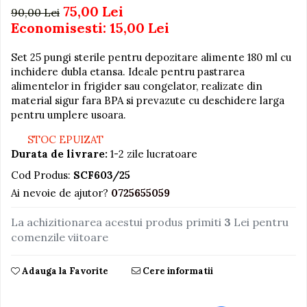
75,00 Lei
90,00 Lei
Jucarii educative din lemn
Economisesti:
15,00
Lei
Motociclete
Set 25 pungi sterile pentru depozitare alimente 180 ml cu
Muzica si instrumente
inchidere dubla etansa. Ideale pentru pastrarea
Pistoale
alimentelor in frigider sau congelator, realizate din
material sigur fara BPA si prevazute cu deschidere larga
Plastilina
pentru umplere usoara.
Proiectoare
STOC EPUIZAT
Saltelute si centre de activitati
Durata de livrare:
1-2 zile lucratoare
Set Avioane si submarine
Cod Produs:
SCF603/25
Seturi de doctor
Ai nevoie de ajutor?
0725655059
Seturi de rufe
La achizitionarea acestui produs primiti
3
Lei pentru
Trenulete
comenzile viitoare
Trenuri cu sine
Adauga la Favorite
Cere informatii
Vehicule de constructii