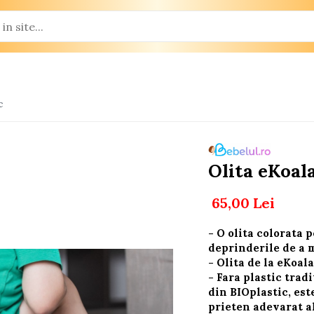
c
Olita eKoala
65,00 Lei
- O olita colorata 
deprinderile de a m
- Olita de la eKoal
- Fara plastic trad
din BIOplastic, est
prieten adevarat a