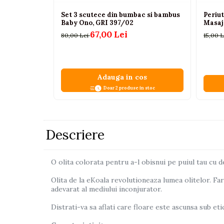
Pistoale
Set 3 scutece din bumbac si bambus
Periut
Baby Ono, GRI 397/02
Masaj 
Plastilina
67,00 Lei
80,00 Lei
15,00 
Proiectoare
Saltelute si centre de activitati
Set Avioane si submarine
Adauga in cos
Seturi de doctor
Doar 2 produse in stoc
Seturi de rufe
Trenulete
Descriere
Trenuri cu sine
Vehicule de constructii
O olita colorata pentru a-l obisnui pe puiul tau cu d
Jucarii exterior
Olita de la eKoala revolutioneaza lumea olitelor. Far
adevarat al mediului inconjurator.
Ride-on
Biciclete
Distrati-va sa aflati care floare este ascunsa sub et
Triciclete