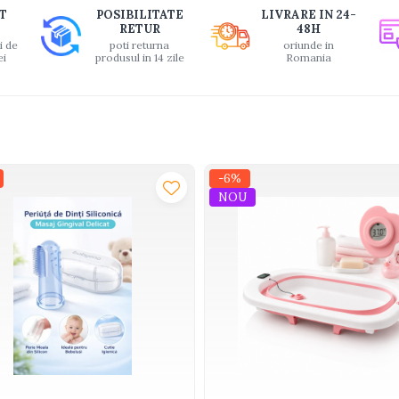
T
POSIBILITATE
LIVRARE IN 24-
ook
RETUR
48H
i de
poti returna
oriunde in
ei
produsul in 14 zile
Romania
-6%
NOU