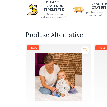
PRIMESTI
TRANSPOR
Interactive, educative si
Faceb
PUNCTE DE
GRATUIT
muzicale
FIDELITATE
pentru comenz
5% inapoi din
minim 250 L
Figurine
valoarea comenzii
Ateliere si unelte
Blocuri de constructie
Produse Alternative
Covorase de dans
Creative
-16%
-40%
De plus
Electrocasnice si bucatarii
Fotolii gonflabile
Jocuri de indemanare
Jocuri sportive
Jucarii educative din lemn
Motociclete
Muzica si instrumente