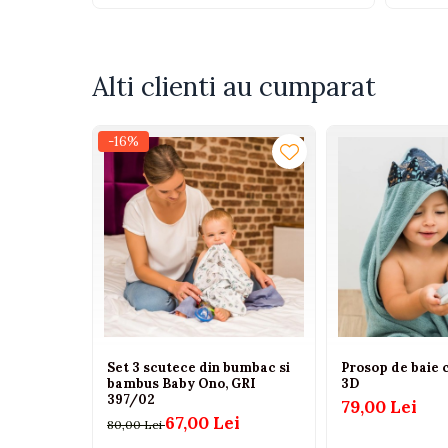
Tenisi
Botosi
Sandale
Alti clienti au cumparat
Cizme
-16%
Bebe la masa
Scaune de masa
Accesorii pentru hranire
Seturi de hranire
Cani, pahare si accesorii
Biberoane
Suzete si accesorii
Incalzitoare pentru biberoane si
Set 3 scutece din bumbac si
Prosop de baie 
alimente
bambus Baby Ono, GRI
3D
397/02
79,00 Lei
Bavete
67,00 Lei
80,00 Lei