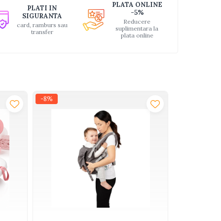
PLATA ONLINE
PLATI IN
-5%
SIGURANTA
Reducere
card, ramburs sau
suplimentara la
transfer
plata online
-8%
-42%
NOU