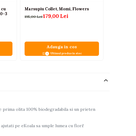
 cu
Marsupiu Collet, Momi, Flowers
Cadita bebe
 0-3
scurgere iep
179,00 Lei
195,00 Lei
0+
72
125,00 Lei
Adauga in cos
A
Ultimul produs in stoc
ste prima olita 100% biodegradabila si un prieten
 ajutati pe eKoala sa umple lumea cu flori!