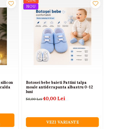
-20%
NOU
silicon
Botosei bebe baieti Pattini talpa
Scaun de m
calda
moale antiderapanta albastru 0-12
dubla, 7 n
luni
657,00 
40,00 Lei
50,00 Lei
VEZI VARIANTE
C