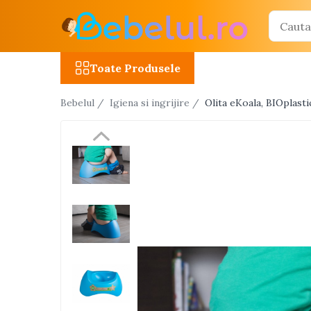
Toate Produsele
Toate Produsele
Jucarii cu telecomanda (RC)
Bebelul /
Igiena si ingrijire /
Olita eKoala, BIOplasti
Masinute R/C
Tancuri R/C
Atv-uri R/C
Avioane si elicoptere R/C
Camioane R/C
Motociclete R/C
Roboti R/C
Utilaje constructii R/C
Jucarii