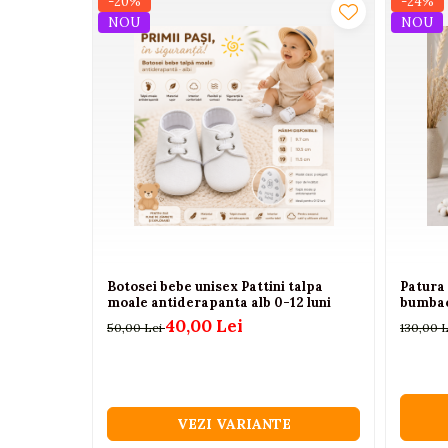
-20%
-24%
Camioane electrice
NOU
NOU
Imbracaminte
Seturi copii si bebelusi
Salopete bebe
Costumase
Rochite
Accesorii copii
Body-uri bebe
Treninguri copii
Botosei bebe unisex Pattini talpa
Patura 
moale antiderapanta alb 0-12 luni
bumbac 
Baia bebelusului
40,00 Lei
50,00 Lei
130,00 
Incaltaminte
Adidasi
Pantofiori
VEZI VARIANTE