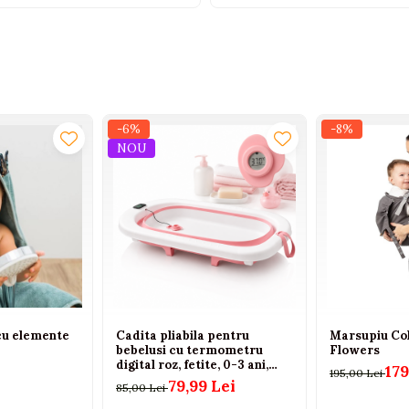
-6%
-8%
NOU
cu elemente
Cadita pliabila pentru
Marsupiu Col
bebelusi cu termometru
Flowers
digital roz, fetite, 0-3 ani,
179
195,00 Lei
antiderapanta 75 cm
79,99 Lei
85,00 Lei