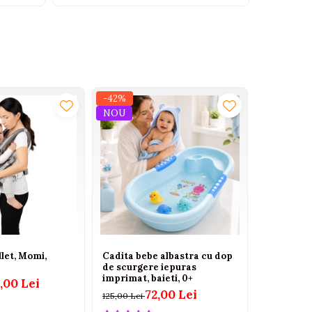
-42%
-20%
NOU
let, Momi,
Cadita bebe albastra cu dop
Pompă de
de scurgere iepuras
Philips Av
imprimat, baieti, 0+
masaj – C
,00 Lei
delicată
72,00 Lei
125,00 Lei
250,00 Lei