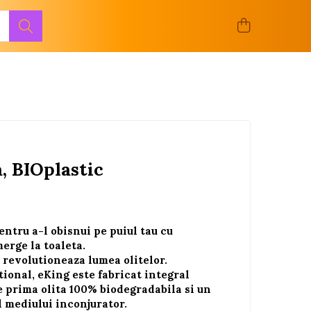
, BIOplastic
pentru a-l obisnui pe puiul tau cu
erge la toaleta.
a revolutioneaza lumea olitelor.
itional, eKing este fabricat integral
e prima olita 100% biodegradabila si un
l mediului inconjurator.