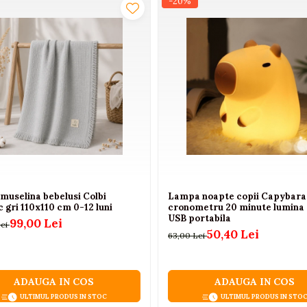
-20%
muselina bebelusi Colbi
Lampa noapte copii Capybara 
gri 110x110 cm 0-12 luni
cronometru 20 minute lumina 
USB portabila
99,00 Lei
Lei
50,40 Lei
63,00 Lei
ADAUGA IN COS
ADAUGA IN COS
ULTIMUL PRODUS IN STOC
ULTIMUL PRODUS IN STO