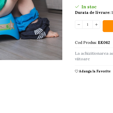
In stoc
Durata de livrare:
1
Cod Produs:
EK062
La achizitionarea a
viitoare
Adauga la Favorite
buie