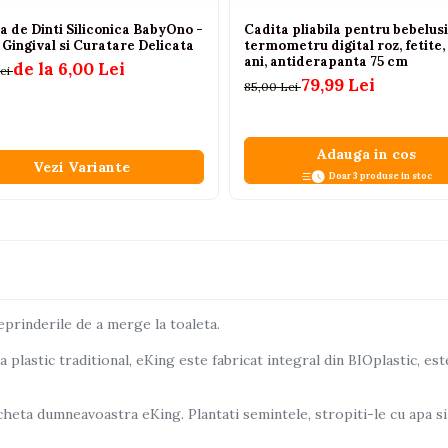
a de Dinti Siliconica BabyOno -
Cadita pliabila pentru bebelusi
Gingival si Curatare Delicata
termometru digital roz, fetite,
ani, antiderapanta 75 cm
de la 6,00 Lei
Lei
79,99 Lei
85,00 Lei
Adauga in cos
Vezi Variante
Doar 3 produse in stoc
eprinderile de a merge la toaleta.
a plastic traditional, eKing este fabricat integral din BIOplastic, e
icheta dumneavoastra eKing. Plantati semintele, stropiti-le cu apa si