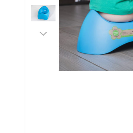
Jucarii bebelusi
Interactive, educative si muzicale
Saltelute si centre de activitati
Jucarii de baie
De plus
Zornaitoare
Pentru dentitie
Masinute
Papusi
Supermarket
Puzzle
Seturi camion
Table desen copii
Jucarii de baie
Seturi de frumusete
Distri
Caluti balansoar
pe