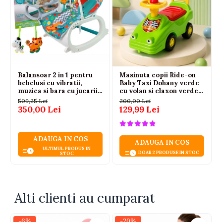
Materiale sigure si rezistente
Fabricata din materiale ecologice si durabile,
conforme cu standardele EN71-1 si EN71-3.
Design vesel pentru copii
Imprimeul cu iepuras si culorile delicate ofera un
aspect atractiv si placut.
Balansoar 2 in 1 pentru
Masinuta copii Ride-on
bebelusi cu vibratii,
Baby Taxi Dohany verde
muzica si bara cu jucarii,
cu volan si claxon verde 2
0-3 ani, max. 20 kg
ani+
509,25 Lei
200,00 Lei
350,00 Lei
129,99 Lei
ADAUGA IN COS
ADAUGA IN COS
ULTIMUL PRODUS IN
DOAR 2 PRODUSE IN STOC
STOC
Alti clienti au cumparat
-6%
-20%