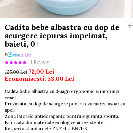
Igiena si Ingrijire Postnatala
Jucarii de baie
Ingrijire cosmetica mamici
Seturi de frumusete
Perioada Alaptarii
Perioada Sarcinii
Cadita bebe albastra cu dop de
Caluti balansoar
Pompe de san
scurgere iepuras imprimat,
Interactive, educative si
Sisteme De Purtare
muzicale
baieti, 0+
Figurine
Ateliere si unelte
1 Review
Blocuri de constructie
72,00 Lei
125,00 Lei
Covorase de dans
Economisesti:
53,00
Lei
Creative
Cadita bebe albastra cu design ergonomic si imprimeu
De plus
vesel.
Prevazuta cu dop de scurgere pentru evacuarea usoara a
Electrocasnice si bucatarii
apei.
Fotolii gonflabile
Zone laterale antiderapante pentru siguranta sporita.
Fabricata din materiale ecologice si rezistente.
Jocuri de indemanare
Respecta standardele EN71-1 si EN71-3.
Jocuri sportive