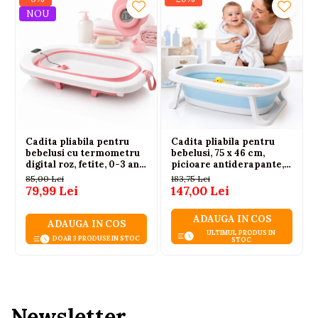
NOU
Cadita pliabila pentru
Cadita pliabila pentru
bebelusi cu termometru
bebelusi, 75 x 46 cm,
digital roz, fetite, 0-3 ani,
picioare antiderapante,
antiderapanta 75 cm
carlig pentru agatare,
85,00 Lei
183,75 Lei
fara ftalati, albastra, 0+
79,99 Lei
147,00 Lei
ADAUGA IN COS
ADAUGA IN COS
ULTIMUL PRODUS IN
DOAR 3 PRODUSE IN STOC
STOC
Newsletter