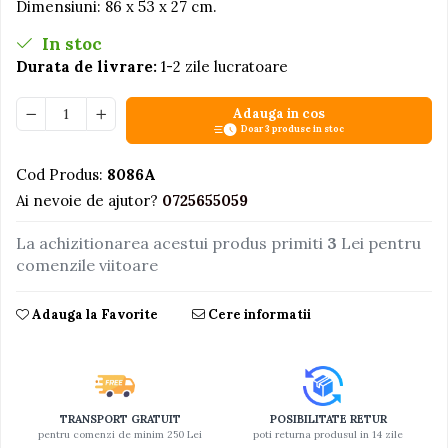
Dimensiuni: 86 x 53 x 27 cm.
Jucarii educative din lemn
In stoc
Motociclete
Durata de livrare:
1-2 zile lucratoare
Muzica si instrumente
Adauga in cos
Pistoale
Doar 3 produse in stoc
Plastilina
Cod Produs:
8086A
Proiectoare
Ai nevoie de ajutor?
0725655059
Saltelute si centre de activitati
La achizitionarea acestui produs primiti
3
Lei pentru
Set Avioane si submarine
comenzile viitoare
Seturi de doctor
Seturi de rufe
Adauga la Favorite
Cere informatii
Trenulete
Trenuri cu sine
Vehicule de constructii
TRANSPORT GRATUIT
POSIBILITATE RETUR
pentru comenzi de minim 250 Lei
poti returna produsul in 14 zile