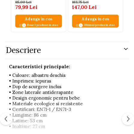
roz, fetite, 0-3 ani,
antiderapante, carlig
85,00 Lei
183,75 Lei
antiderapanta 75 cm
pentru agatare, fara
79,99 Lei
147,00 Lei
ftalati, albastra, 0+
Adauga in cos
Adauga in cos
Doar 3 produse in stoc
Ultimul produs in stoc
Descriere
Caracteristici principale:
• Culoare: albastru deschis
• Imprimeu: iepuras
• Dop de scurgere inclus
• Zone laterale antiderapante
• Design ergonomic pentru bebe
• Materiale ecologice si rezistente
• Certificari: EN71-1 / EN71-3
• Lungime: 86 cm
• Latime: 53 cm
• Inaltime: 27 cm