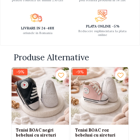
pentru comenzi de minim 250 Lei
poti returna produsul in 14 zile
PLATA ONLINE -5%
LIVRARE IN 24-48H
Reducere suplimentara la plata
oriunde in Romania
online
Produse Alternative
-9%
-9%
-
Tenisi BOAC negri
Tenisi BOAC roz
Te
bebelusi cu sireturi
bebelusi cu sireturi
ro