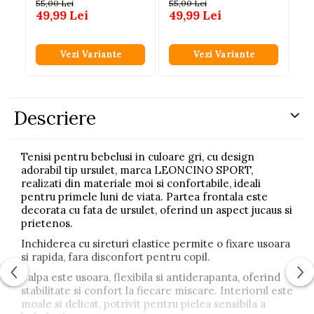
an
55,00 Lei
55,00 Lei
Le
49,99 Lei
49,99 Lei
50
4
Vezi Variante
Vezi Variante
Descriere
Tenisi pentru bebelusi in culoare gri, cu design
adorabil tip ursulet, marca LEONCINO SPORT,
realizati din materiale moi si confortabile, ideali
pentru primele luni de viata. Partea frontala este
decorata cu fata de ursulet, oferind un aspect jucaus si
prietenos.
Inchiderea cu sireturi elastice permite o fixare usoara
si rapida, fara disconfort pentru copil.
Talpa este usoara, flexibila si antiderapanta, oferind
stabilitate si confort la fiecare miscare. Interiorul este
moale si delicat, potrivit pentru pielea sensibila a