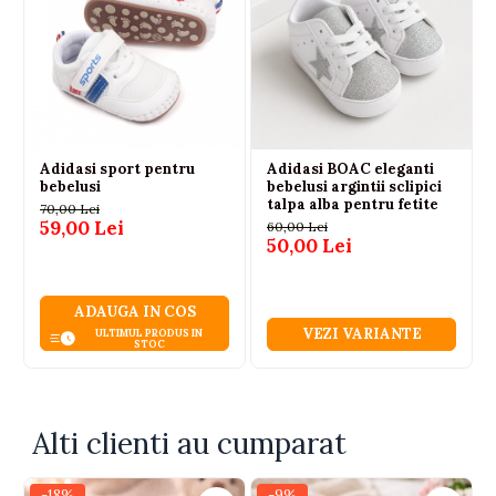
Adidasi sport pentru
Adidasi BOAC eleganti
bebelusi
bebelusi argintii sclipici
talpa alba pentru fetite
70,00 Lei
59,00 Lei
60,00 Lei
50,00 Lei
ADAUGA IN COS
VEZI VARIANTE
ULTIMUL PRODUS IN
STOC
Alti clienti au cumparat
-18%
-9%