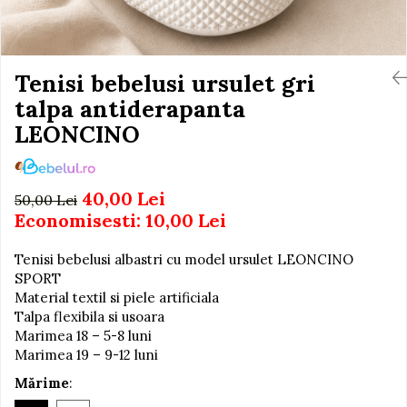
Igiena si Ingrijire Postnatala
Jucarii de baie
Ingrijire cosmetica mamici
Seturi de frumusete
Perioada Alaptarii
Perioada Sarcinii
Tenisi bebelusi ursulet gri
Caluti balansoar
Pompe de san
talpa antiderapanta
Interactive, educative si
Sisteme De Purtare
muzicale
LEONCINO
Figurine
Ateliere si unelte
40,00 Lei
50,00 Lei
Blocuri de constructie
Economisesti:
10,00
Lei
Covorase de dans
Tenisi bebelusi albastri cu model ursulet LEONCINO
Creative
SPORT
De plus
Material textil si piele artificiala
Talpa flexibila si usoara
Electrocasnice si bucatarii
Marimea 18 – 5-8 luni
Fotolii gonflabile
Marimea 19 – 9-12 luni
Jocuri de indemanare
Mărime
:
Jocuri sportive