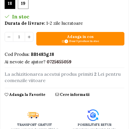
18
19
Jucarii educative din lemn
In stoc
Motociclete
Durata de livrare:
1-2 zile lucratoare
Muzica si instrumente
Pistoale
Adauga in cos
Doar 3 produse in stoc
Plastilina
Proiectoare
Cod Produs:
BB1483g.18
Ai nevoie de ajutor?
0725655059
Saltelute si centre de activitati
Set Avioane si submarine
La achizitionarea acestui produs primiti
2
Lei pentru
Seturi de doctor
comenzile viitoare
Seturi de rufe
Adauga la Favorite
Cere informatii
Trenulete
Trenuri cu sine
Vehicule de constructii
TRANSPORT GRATUIT
POSIBILITATE RETUR