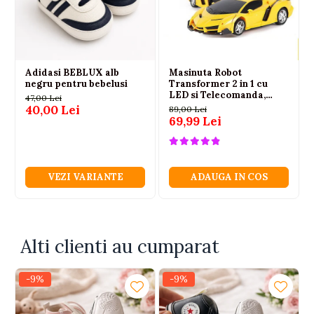
Adidasi BEBLUX alb
Masinuta Robot
negru pentru bebelusi
Transformer 2 in 1 cu
LED si Telecomanda,
47,00 Lei
Scara 1:18, Galbena, 6 ani+
40,00 Lei
89,00 Lei
69,99 Lei
VEZI VARIANTE
ADAUGA IN COS
Alti clienti au cumparat
-9%
-9%