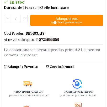
In stoc
Jucarii educative din lemn
Durata de livrare:
1-2 zile lucratoare
Motociclete
Adauga in cos
Muzica si instrumente
Doar 2 produse in stoc
Pistoale
Cod Produs:
BB1483r.18
Plastilina
Ai nevoie de ajutor?
0725655059
Proiectoare
La achizitionarea acestui produs primiti
2
Lei pentru
Saltelute si centre de activitati
comenzile viitoare
Set Avioane si submarine
Seturi de doctor
Adauga la Favorite
Cere informatii
Seturi de rufe
Trenulete
Trenuri cu sine
TRANSPORT GRATUIT
POSIBILITATE RETUR
Vehicule de constructii
pentru comenzi de minim 250 Lei
poti returna produsul in 14 zile