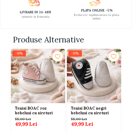
PLATA ONLINE -5%
LIVRARE IN 24-48H
Reducere suplimentara la plata
oriunde in Romania
online
Produse Alternative
-9%
-9%
-1
Tenisi BOAC roz
Tenisi BOAC negri
Ad
bebelusi cu sireturi
bebelusi cu sireturi
in
Pa
55,00 Lei
55,00 Lei
49,99 Lei
49,99 Lei
49
4