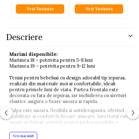
Vezi Variante
Vezi Variante
Descriere
Marimi disponibile:
Marimea 18 – potrivita pentru 5-8 luni
Marimea 19 – potrivita pentru 9-12 luni
Tenisi pentru bebelusi cu design adorabil tip iepuras,
realizati din materiale moi si confortabile, ideali
pentru primele luni de viata. Partea frontala este
decorata cu fata de iepuras, iar inchiderea cu sireturi
elastice asigura o fixare usoara si rapida.
Talpa este usoara, flexibila si antiderapanta, oferind
stabilitate si confort la fiecare miscare. Interiorul este
moale si delicat, potrivit pentru pielea sensibila a
bebelusilor.
Vezi mai mult
Materiale: