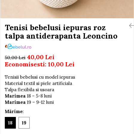
Igiena si Ingrijire Postnatala
Jucarii de baie
Ingrijire cosmetica mamici
Seturi de frumusete
Perioada Alaptarii
Perioada Sarcinii
Tenisi bebelusi iepuras roz
Caluti balansoar
Pompe de san
talpa antiderapanta Leoncino
Interactive, educative si
Sisteme De Purtare
muzicale
Figurine
40,00 Lei
50,00 Lei
Ateliere si unelte
Economisesti:
10,00
Lei
Blocuri de constructie
Tenisii bebelusi cu model iepuras
Covorase de dans
Material textil si piele artificiala
Creative
Talpa flexibila si usoara
Marimea
18 – 5-8 luni
De plus
Marimea
19 – 9-12 luni
Electrocasnice si bucatarii
Mărime
:
Fotolii gonflabile
18
19
Jocuri de indemanare
Jocuri sportive