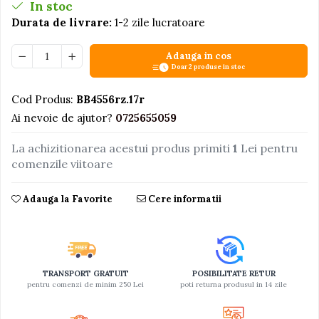
In stoc
Jucarii educative din lemn
Durata de livrare:
1-2 zile lucratoare
Motociclete
Adauga in cos
Muzica si instrumente
Doar 2 produse in stoc
Pistoale
Cod Produs:
BB4556rz.17r
Plastilina
Ai nevoie de ajutor?
0725655059
Proiectoare
La achizitionarea acestui produs primiti
1
Lei pentru
Saltelute si centre de activitati
comenzile viitoare
Set Avioane si submarine
Seturi de doctor
Adauga la Favorite
Cere informatii
Seturi de rufe
Trenulete
Trenuri cu sine
TRANSPORT GRATUIT
POSIBILITATE RETUR
Vehicule de constructii
pentru comenzi de minim 250 Lei
poti returna produsul in 14 zile