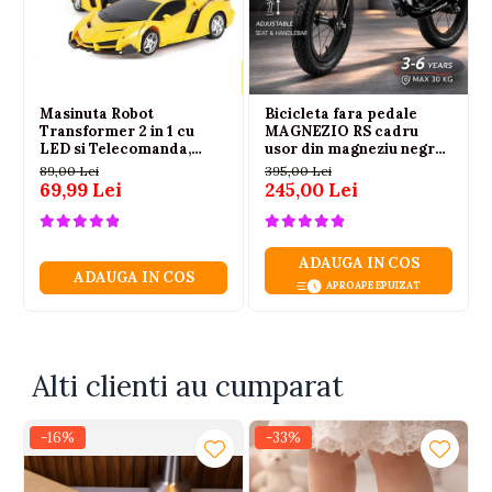
Masinuta Robot
Bicicleta fara pedale
Transformer 2 in 1 cu
MAGNEZIO RS cadru
LED si Telecomanda,
usor din magneziu negru
Scara 1:18, Galbena, 6 ani+
3-6 ani
89,00 Lei
395,00 Lei
69,99 Lei
245,00 Lei
ADAUGA IN COS
ADAUGA IN COS
APROAPE EPUIZAT
Alti clienti au cumparat
-16%
-33%