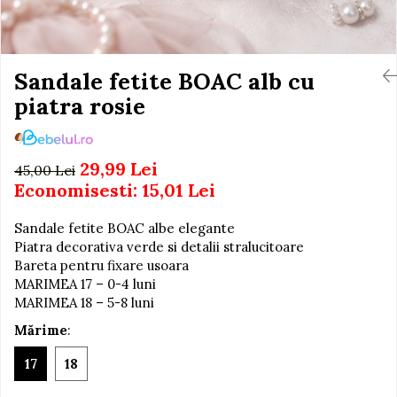
Igiena si Ingrijire Postnatala
Jucarii de baie
Ingrijire cosmetica mamici
Seturi de frumusete
Perioada Alaptarii
Perioada Sarcinii
Sandale fetite BOAC alb cu
Caluti balansoar
Pompe de san
piatra rosie
Interactive, educative si
Sisteme De Purtare
muzicale
Figurine
29,99 Lei
45,00 Lei
Ateliere si unelte
Economisesti:
15,01
Lei
Blocuri de constructie
Sandale fetite BOAC albe elegante
Covorase de dans
Piatra decorativa verde si detalii stralucitoare
Creative
Bareta pentru fixare usoara
MARIMEA 17 – 0-4 luni
De plus
MARIMEA 18 – 5-8 luni
Electrocasnice si bucatarii
Mărime
:
Fotolii gonflabile
17
18
Jocuri de indemanare
Jocuri sportive