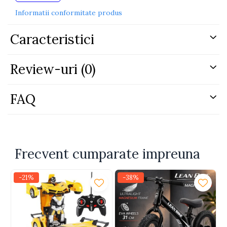
Marimi disponibile:
MARIMEA 17 – 0-4 luni
Informatii conformitate produs
MARIMEA 18 – 5-8 luni
Caracteristici
Review-uri
(0)
FAQ
Frecvent cumparate impreuna
-21%
-38%