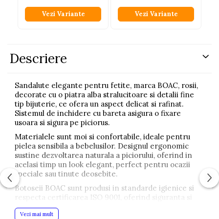
Vezi Variante
Vezi Variante
Descriere
Sandalute elegante pentru fetite, marca BOAC, rosii,
decorate cu o piatra alba stralucitoare si detalii fine
tip bijuterie, ce ofera un aspect delicat si rafinat.
Sistemul de inchidere cu bareta asigura o fixare
usoara si sigura pe piciorus.
Materialele sunt moi si confortabile, ideale pentru
pielea sensibila a bebelusilor. Designul ergonomic
sustine dezvoltarea naturala a piciorului, oferind in
acelasi timp un look elegant, perfect pentru ocazii
speciale sau tinute deosebite.
Botoseii BOAC sunt produsi in standarde igienice si
respecta certificarea ISO 9001, oferind siguranta si
calitate pentru fetia ta.
Vezi mai mult