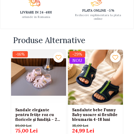
PLATA ONLINE -5%
LIVRARE IN 24-48H
Reducere suplimentara la plata
oriunde in Romania
online
Produse Alternative
-16%
-29%
-3
NOU
Sandale elegante
Sandalute bebe Funny
Sa
pentru fetițe roz cu
Baby usoare si flexibile
al
floricele și fundiță – 22-
bleumarin 4-18 luni
el
23-24-25-26
89,00 Lei
35,00 Lei
45
75,00 Lei
24,99 Lei
29