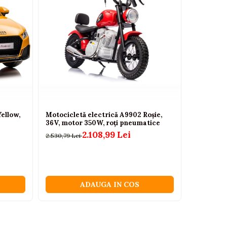
ellow,
Motocicletă electrică A9902 Roșie,
Mașinuță
36V, motor 350W, roți pneumatice
63 Arginti
2.108,99 Lei
2.530,79 Lei
1.517,99 Lei
ADAUGA IN COS