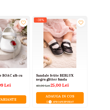
-38%
-38%
te BOAC alb cu
Sandale fetite BEBLUX
Sandale f
negru glitter funda
glitter fu
99 Lei
25,00 Lei
2
40,00 Lei
40,00 Lei
ADAUGA IN COS
VARIANTE
VEZ
APROAPE EPUIZAT