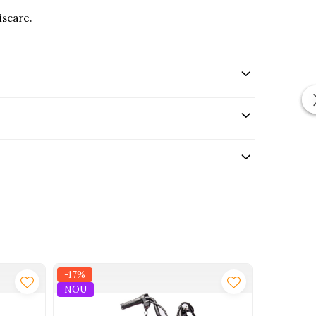
iscare.
-17%
-17%
NOU
NOU