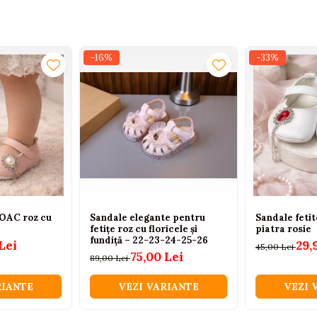
-16%
-33%
BOAC roz cu
Sandale elegante pentru
Sandale feti
fetițe roz cu floricele și
piatra rosie
fundiță – 22-23-24-25-26
Lei
29,
45,00 Lei
75,00 Lei
89,00 Lei
RIANTE
VEZI VARIANTE
VEZI 