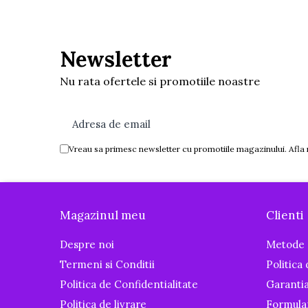
Igiena si ingrijire
Baia bebelusului
Termometre pentru baie
Newsletter
Prosoape
Nu rata ofertele si promotiile noastre
Cadite
Halate de baie
Cutii pentru suzete si depozitare
Aspiratoare nazale si filtre
Vreau sa primesc newsletter cu promotiile magazinului. Afla
Perii pentru biberoane si tetine
Periute de dinti
Olite si reductoare WC
Magazinul meu
Clienti
Scutece si accesorii
Despre noi
Metode 
Pentru Mamici
Termeni si Conditii
Politica
Igiena si Ingrijire Postnatala
Politica de Confidentialitate
Garanti
Ingrijire cosmetica mamici
Politica de livrare
Formula
Perioada Alaptarii