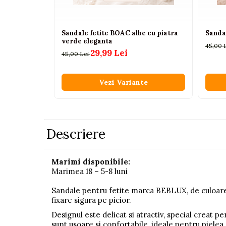
Pistoale
Plastilina
Sandale fetite BOAC albe cu piatra
Sandal
verde eleganta
Proiectoare
45,00 
29,99 Lei
45,00 Lei
Saltelute si centre de activitati
Set Avioane si submarine
Vezi Variante
Seturi de doctor
Seturi de rufe
Trenulete
Descriere
Trenuri cu sine
Vehicule de constructii
Marimi disponibile:
Marimea 18 – 5-8 luni
Jucarii exterior
Sandale pentru fetite marca BEBLUX, de culoare r
Ride-on
fixare sigura pe picior.
Biciclete
Designul este delicat si atractiv, special creat pe
Triciclete
sunt usoare si confortabile, ideale pentru pielea 