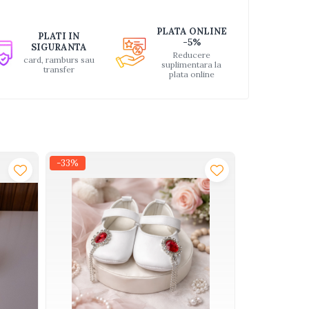
PLATA ONLINE
PLATI IN
-5%
SIGURANTA
Reducere
card, ramburs sau
suplimentara la
transfer
plata online
-33%
-36%
NOU