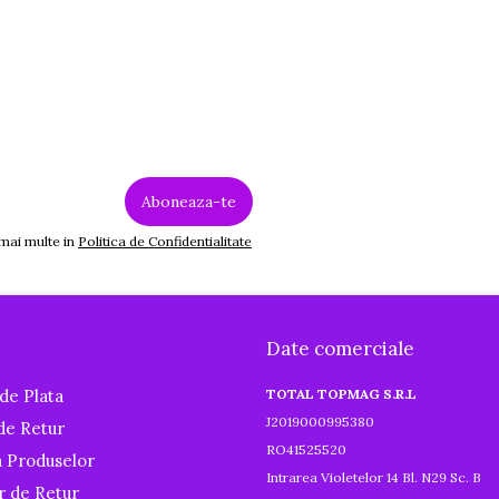
 mai multe in
Politica de Confidentialitate
Date comerciale
de Plata
TOTAL TOPMAG S.R.L
J2019000995380
 de Retur
RO41525520
a Produselor
Intrarea Violetelor 14 Bl. N29 Sc. B
r de Retur