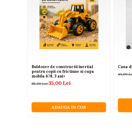
Camioane electrice
Imbracaminte
Seturi copii si bebelusi
Salopete bebe
Costumase
Rochite
Accesorii copii
Buldozer de constructii inertial
Cana di
pentru copii cu frictiune si cupa
Body-uri bebe
43,00 L
mobila 678, 3 ani+
35,00 Lei
Treninguri copii
65,00 Lei
Baia bebelusului
ADAUGA IN COS
Incaltaminte
Adidasi
Pantofiori