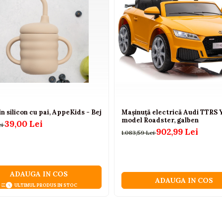
n silicon cu pai, AppeKids - Bej
Mașinuță electrică Audi TTRS Y
model Roadster, galben
39,00 Lei
ei
902,99 Lei
1.083,59 Lei
ADAUGA IN COS
ADAUGA IN COS
ULTIMUL PRODUS IN STOC