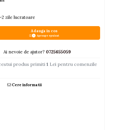
-2 zile lucratoare
Adauga in cos
Aproape epuizat
Ai nevoie de ajutor?
0725655059
cestui produs primiti
1
Lei pentru comenzile
Cere informatii