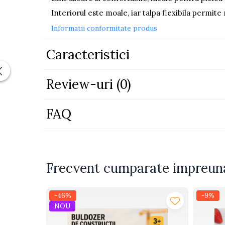
Piscine
Interiorul este moale, iar talpa flexibila permite
Piscine gonflabile
Informatii conformitate produs
Ochelari scufundari
Caracteristici
Saltele
Colace inot
Locuri de joaca
Review-uri
(0)
Jocuri sportive
Seturi joaca gradinarit
FAQ
Masinute si vehicule electrice
pentru copii
Masinute electrice
Frecvent cumparate impreun
Motociclete electrice
ATV & BUGGY electrice
-46%
-9%
Tractoare electrice
NOU
Triciclete electrice