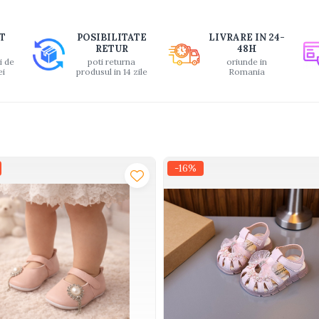
buie
T
POSIBILITATE
LIVRARE IN 24-
ook
RETUR
48H
i de
poti returna
oriunde in
ei
produsul in 14 zile
Romania
-16%