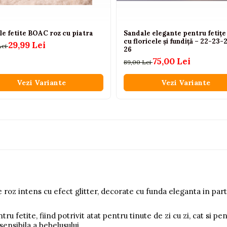
e fetite BOAC roz cu piatra
Sandale elegante pentru fetițe
cu floricele și fundiță – 22-23-
29,99 Lei
Lei
26
75,00 Lei
89,00 Lei
Vezi Variante
Vezi Variante
oz intens cu efect glitter, decorate cu funda eleganta in part
ntru fetite, fiind potrivit atat pentru tinute de zi cu zi, cat si p
sensibila a bebelusului.