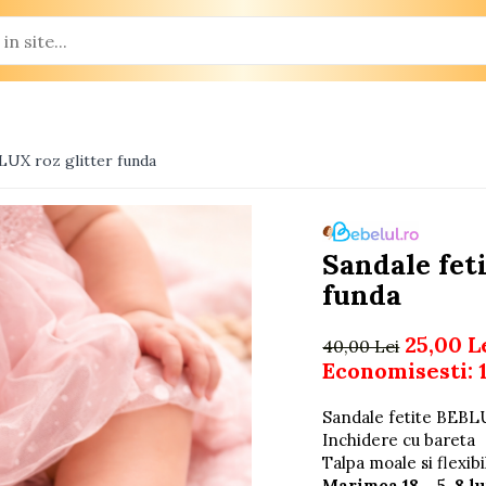
LUX roz glitter funda
Sandale fet
funda
25,00 L
40,00 Lei
Economisesti:
Sandale fetite BEBLU
Inchidere cu bareta
Talpa moale si flexibi
Marimea 18 – 5-8 l