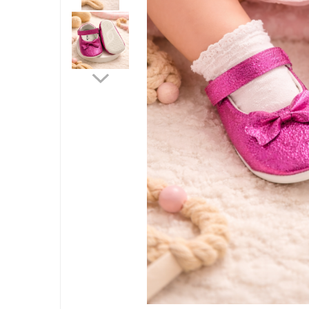
Jucarii bebelusi
Interactive, educative si muzicale
Saltelute si centre de activitati
Jucarii de baie
De plus
Zornaitoare
Pentru dentitie
Masinute
Papusi
Supermarket
Puzzle
Seturi camion
Table desen copii
Jucarii de baie
Seturi de frumusete
Caluti balansoar