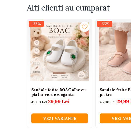
Tenisi
Alti clienti au cumparat
Botosi
Sandale
-33%
-33%
Cizme
Bebe la masa
Scaune de masa
Accesorii pentru hranire
Seturi de hranire
Cani, pahare si accesorii
Biberoane
Sandale fetite BOAC albe cu
Sandale fetite 
piatra verde eleganta
piatra
Suzete si accesorii
29,99 Lei
29,99 
45,00 Lei
45,00 Lei
Incalzitoare pentru biberoane si
alimente
VEZI VARIANTE
VEZI VA
Bavete