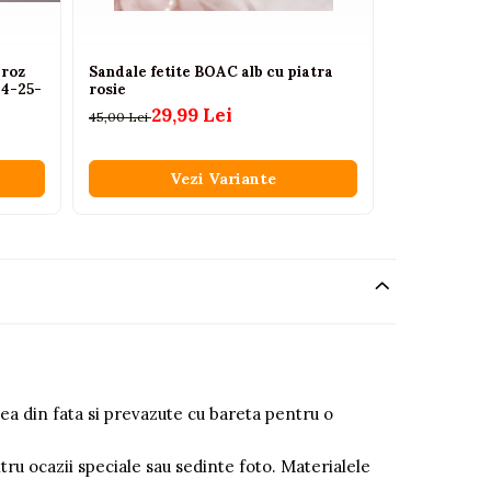
 roz
Sandale fetite BOAC alb cu piatra
Sandalute b
24-25-
rosie
flexibile gri 
29,99 Lei
24,
45,00 Lei
39,00 Lei
Vezi Variante
V
ea din fata si prevazute cu bareta pentru o
entru ocazii speciale sau sedinte foto. Materialele