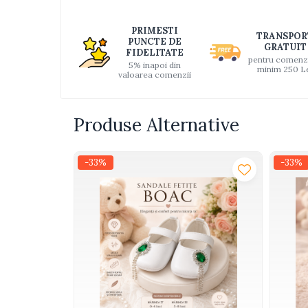
Distri
Interactive, educative si
pe
muzicale
PRIMESTI
TRANSPOR
Faceb
PUNCTE DE
Figurine
GRATUIT
FIDELITATE
pentru comenz
5% inapoi din
Ateliere si unelte
minim 250 L
valoarea comenzii
Blocuri de constructie
Covorase de dans
Produse Alternative
Creative
De plus
-33%
-33%
Electrocasnice si bucatarii
Fotolii gonflabile
Jocuri de indemanare
Jocuri sportive
Jucarii educative din lemn
Motociclete
Muzica si instrumente