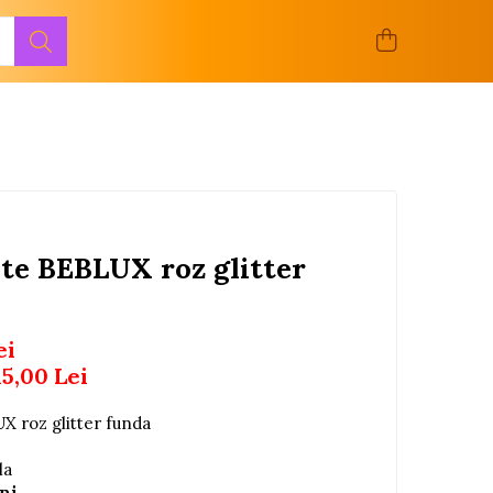
ite BEBLUX roz glitter
ei
15,00
Lei
X roz glitter funda
la
uni