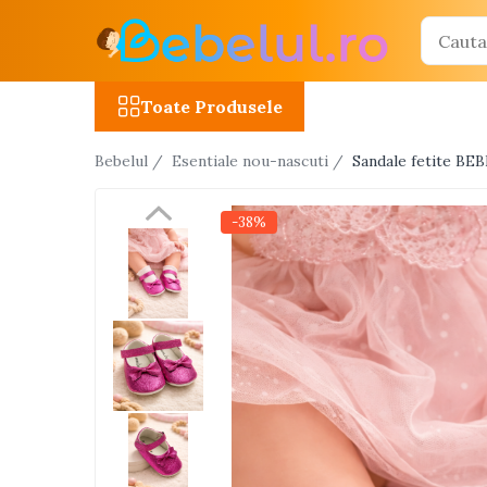
Toate Produsele
Toate Produsele
Jucarii cu telecomanda (RC)
Bebelul /
Esentiale nou-nascuti /
Sandale fetite BEB
Masinute R/C
Tancuri R/C
-38%
Atv-uri R/C
Avioane si elicoptere R/C
Camioane R/C
Motociclete R/C
Roboti R/C
Utilaje constructii R/C
Jucarii