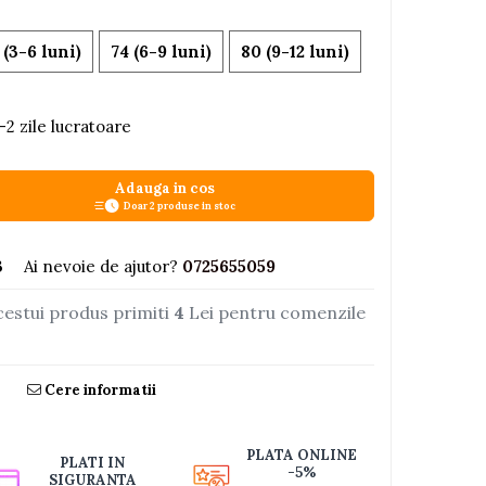
 (3-6 luni)
74 (6-9 luni)
80 (9-12 luni)
-2 zile lucratoare
Adauga in cos
Doar 2 produse in stoc
3
Ai nevoie de ajutor?
0725655059
cestui produs primiti
4
Lei pentru comenzile
Cere informatii
PLATA ONLINE
PLATI IN
-5%
SIGURANTA