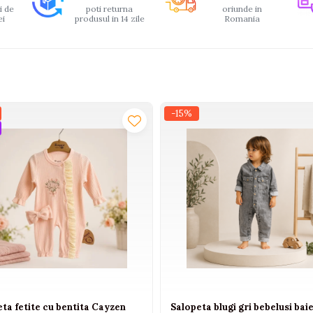
i de
poti returna
oriunde in
ei
produsul in 14 zile
Romania
-15%
ta fetite cu bentita Cayzen
Salopeta blugi gri bebelusi baie