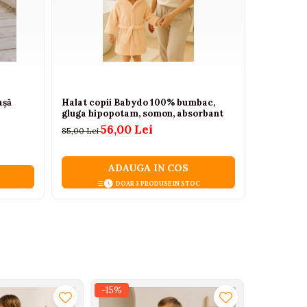
așă
Halat copii Babydo 100% bumbac,
Body bebe
gluga hipopotam, somon, absorbant
dantela si
56,00 Lei
85,00 Lei
125,00 Lei
ADAUGA IN COS
DOAR 3 PRODUSE IN STOC
-15%
-15%