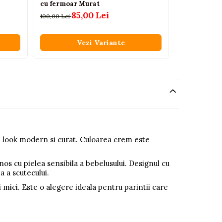
cu fermoar Murat
baieti cu f
85,00 Lei
85
100,00 Lei
100,00 Lei
Vezi Variante
V
un look modern si curat. Culoarea crem este
enos cu pielea sensibila a bebelusului. Designul cu
 a scutecului.
 mici. Este o alegere ideala pentru parintii care