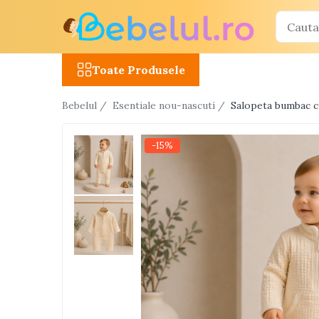
Toate Produsele
Toate Produsele
Jucarii cu telecomanda (RC)
Bebelul /
Esentiale nou-nascuti /
Salopeta bumbac c
Masinute R/C
Tancuri R/C
-15%
Atv-uri R/C
Avioane si elicoptere R/C
Camioane R/C
Motociclete R/C
Roboti R/C
Utilaje constructii R/C
Jucarii