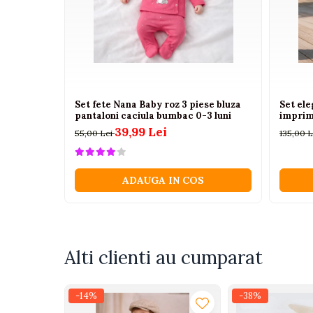
Camioane electrice
Imbracaminte
Seturi copii si bebelusi
Salopete bebe
Set fete Nana Baby roz 3 piese bluza
Set ele
Costumase
pantaloni caciula bumbac 0-3 luni
imprim
39,99 Lei
Rochite
55,00 Lei
135,00 
Accesorii copii
Body-uri bebe
ADAUGA IN COS
Treninguri copii
Baia bebelusului
Alti clienti au cumparat
Incaltaminte
Adidasi
Pantofiori
-14%
-38%