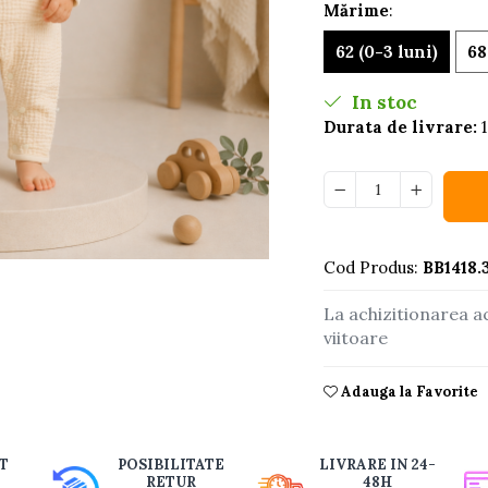
Mărime
:
62 (0-3 luni)
68
In stoc
Durata de livrare:
1
Cod Produs:
BB1418.
buie
La achizitionarea a
ook
viitoare
Adauga la Favorite
T
POSIBILITATE
LIVRARE IN 24-
RETUR
48H