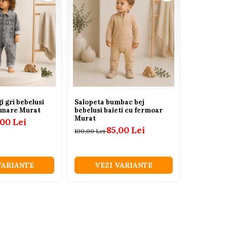
i gri bebelusi
Salopeta bumbac bej
Salopeta 
zunare Murat
bebelusi baieti cu fermoar
bebelusi b
Murat
Murat
,00 Lei
85,00 Lei
100,00 Lei
100,00 Lei
VARIANTE
VEZI VARIANTE
VEZ