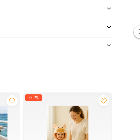
-34%
-36%