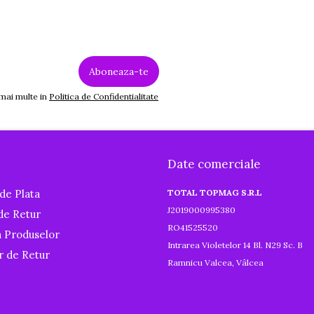
 mai multe in
Politica de Confidentialitate
Date comerciale
de Plata
TOTAL TOPMAG S.R.L
J2019000995380
 de Retur
RO41525520
a Produselor
Intrarea Violetelor 14 Bl. N29 Sc. B
r de Retur
Ramnicu Valcea, Vâlcea