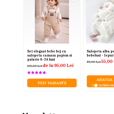
Tenisi
Botosi
Sandale
Cizme
Bebe la masa
Scaune de masa
Set elegant bebe bej cu
Salopeta alba p
Accesorii pentru hranire
salopeta camasa papion si
bebelusi - Iepur
palarie 6-24 luni
Seturi de hranire
55,00 
89,00 Lei
de la 95,00 Lei
129,00 Lei
Cani, pahare si accesorii
Biberoane
ADAUGA 
VEZI VARIANTE
Suzete si accesorii
ULTIMUL PR
Incalzitoare pentru biberoane si
alimente
Bavete