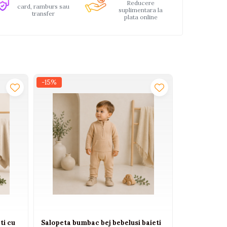
Reducere
card, ramburs sau
suplimentara la
transfer
plata online
-15%
-15%
ti cu
Salopeta bumbac bej bebelusi baieti
Salopeta bu