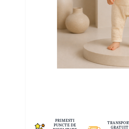
Jucarii bebelusi
Interactive, educative si muzicale
Saltelute si centre de activitati
Jucarii de baie
De plus
Zornaitoare
Pentru dentitie
Masinute
Papusi
Supermarket
Distri
pe
Puzzle
Faceb
Seturi camion
Table desen copii
Jucarii de baie
Seturi de frumusete
PRIMESTI
TRANSPOR
Caluti balansoar
PUNCTE DE
GRATUIT