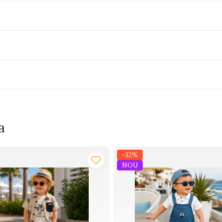
a
-32%
NOU