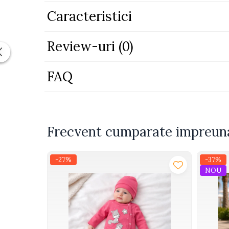
Caracteristici
Piscine
Piscine gonflabile
Ochelari scufundari
Review-uri
(0)
Saltele
Colace inot
FAQ
Locuri de joaca
Jocuri sportive
Seturi joaca gradinarit
Frecvent cumparate impreun
Masinute si vehicule electrice
pentru copii
-27%
-37%
Masinute electrice
NOU
Motociclete electrice
ATV & BUGGY electrice
Tractoare electrice
Triciclete electrice