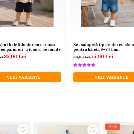
gant baieti Junior cu camasa
Set salopetă tip denim cu căm
eu palmieri, tricou si bermude
pentru băieți, 6–24 Luni
85,00 Lei
75,00 Lei
Lei
110,00 Lei
VEZI VARIANTE
VEZI VARIANTE
-15%