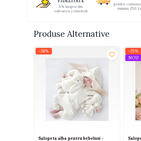
FIDELITATE
pentru comenz
Interactive, educative si
5% inapoi din
minim 250 L
valoarea comenzii
muzicale
Figurine
Ateliere si unelte
Produse Alternative
Blocuri de constructie
Covorase de dans
-38%
-25%
NOU
Creative
De plus
Electrocasnice si bucatarii
Fotolii gonflabile
Jocuri de indemanare
Jocuri sportive
Jucarii educative din lemn
Motociclete
Salopeta alba pentru bebelusi -
Salope
Muzica si instrumente