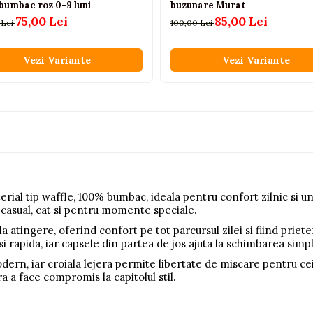
bumbac roz 0-9 luni
buzunare Murat
75,00 Lei
85,00 Lei
 Lei
100,00 Lei
Vezi Variante
Vezi Variante
terial tip waffle, 100% bumbac, ideala pentru confort zilnic si 
e casual, cat si pentru momente speciale.
la atingere, oferind confort pe tot parcursul zilei si fiind priet
rapida, iar capsele din partea de jos ajuta la schimbarea simpla
dern, iar croiala lejera permite libertate de miscare pentru cei
ra a face compromis la capitolul stil.