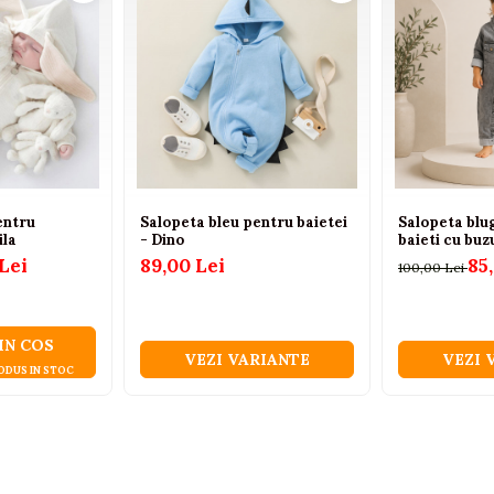
entru
Salopeta bleu pentru baietei
Salopeta blug
ila
- Dino
baieti cu bu
Lei
89,00 Lei
85
100,00 Lei
IN COS
VEZI VARIANTE
VEZI 
ODUS IN STOC