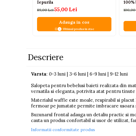
Iepurila
100% 
Pistoale
55,00 Lei
89,00 Lei
100,00
Plastilina
Adauga in cos
Proiectoare
Ultimul produs in stoc
Saltelute si centre de activitati
Set Avioane si submarine
Seturi de doctor
Descriere
Seturi de rufe
Trenulete
Varsta
: 0-3 luni | 3-6 luni | 6-9 luni | 9-12 luni
Trenuri cu sine
Salopeta pentru bebelusi baieti realizata din ma
versatila si eleganta, potrivita atat pentru tinut
Vehicule de constructii
Materialul waffle este moale, respirabil si placut 
fermoar pe jumatate permite imbracare usoara si 
Jucarii exterior
Buzunarul frontal adauga un detaliu practic si mo
Ride-on
cauta un produs confortabil si usor de utilizat, fa
Biciclete
Informatii conformitate produs
Triciclete