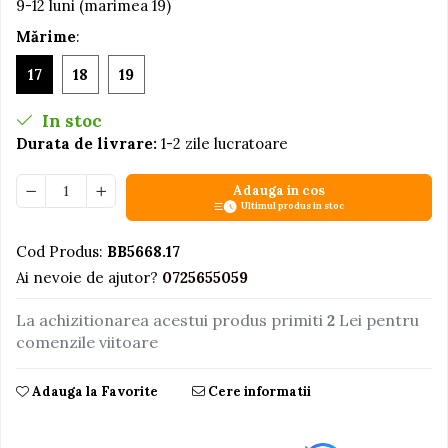
9-12 luni (marimea 19)
Jucarii educative din lemn
Mărime
:
Motociclete
17
18
19
Muzica si instrumente
In stoc
Pistoale
Durata de livrare:
1-2 zile lucratoare
Plastilina
Proiectoare
Adauga in cos
Ultimul produs in stoc
Saltelute si centre de activitati
Set Avioane si submarine
Cod Produs:
BB5668.17
Ai nevoie de ajutor?
0725655059
Seturi de doctor
Seturi de rufe
La achizitionarea acestui produs primiti
2
Lei pentru
Trenulete
comenzile viitoare
Trenuri cu sine
Adauga la Favorite
Cere informatii
Vehicule de constructii