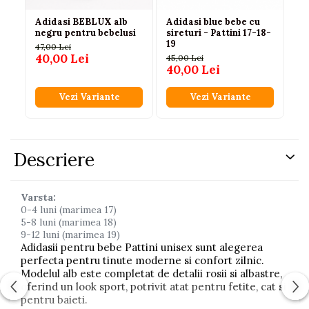
Adidasi BEBLUX alb
Adidasi blue bebe cu
Ad
negru pentru bebelusi
sireturi - Pattini 17-18-
po
19
be
47,00 Lei
40,00 Lei
45,00 Lei
47
40,00 Lei
4
Vezi Variante
Vezi Variante
Descriere
Varsta:
0-4 luni (marimea 17)
5-8 luni (marimea 18)
9-12 luni (marimea 19)
Adidasii pentru bebe Pattini unisex sunt alegerea
perfecta pentru tinute moderne si confort zilnic.
Modelul alb este completat de detalii rosii si albastre,
oferind un look sport, potrivit atat pentru fetite, cat si
pentru baieti.