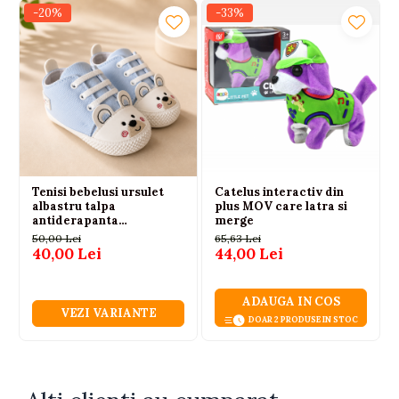
-20%
-33%
Tenisi bebelusi ursulet
Catelus interactiv din
albastru talpa
plus MOV care latra si
antiderapanta
merge
LEONCINO
50,00 Lei
65,63 Lei
40,00 Lei
44,00 Lei
ADAUGA IN COS
VEZI VARIANTE
DOAR 2 PRODUSE IN STOC