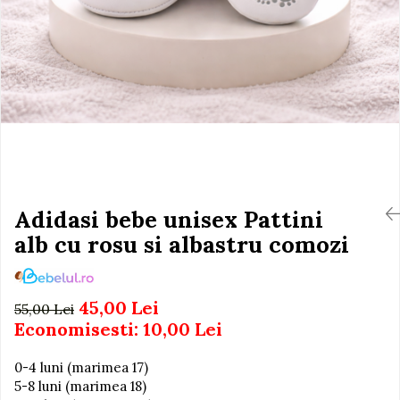
Igiena si Ingrijire Postnatala
Jucarii de baie
Ingrijire cosmetica mamici
Seturi de frumusete
Perioada Alaptarii
Perioada Sarcinii
Caluti balansoar
Pompe de san
Interactive, educative si
Sisteme De Purtare
muzicale
Figurine
Ateliere si unelte
Blocuri de constructie
Adidasi bebe unisex Pattini
Covorase de dans
alb cu rosu si albastru comozi
Creative
De plus
45,00 Lei
55,00 Lei
Electrocasnice si bucatarii
Economisesti:
10,00
Lei
Fotolii gonflabile
0-4 luni (marimea 17)
Jocuri de indemanare
5-8 luni (marimea 18)
Jocuri sportive