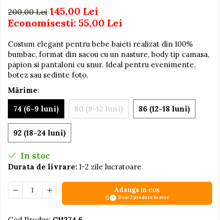
145,00 Lei
200,00 Lei
Jucarii educative din lemn
Economisesti:
55,00
Lei
Motociclete
Costum elegant pentru bebe baieti realizat din 100%
Muzica si instrumente
bumbac, format din sacou cu un nasture, body tip camasa,
Pistoale
papion si pantaloni cu snur. Ideal pentru evenimente,
botez sau sedinte foto.
Plastilina
Mărime
:
Proiectoare
Saltelute si centre de activitati
74 (6-9 luni)
80 (9-12 luni)
86 (12-18 luni)
Set Avioane si submarine
92 (18-24 luni)
Seturi de doctor
Seturi de rufe
In stoc
Durata de livrare:
1-2 zile lucratoare
Trenulete
Trenuri cu sine
Adauga in cos
Vehicule de constructii
Doar 2 produse in stoc
Cod Produs:
C11274.6