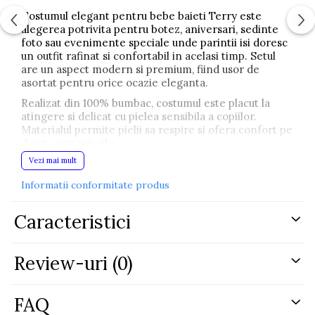
Costumul elegant pentru bebe baieti Terry este
alegerea potrivita pentru botez, aniversari, sedinte
foto sau evenimente speciale unde parintii isi doresc
un outfit rafinat si confortabil in acelasi timp. Setul
are un aspect modern si premium, fiind usor de
asortat pentru orice ocazie eleganta.
Realizat din 100% bumbac, costumul este placut la
atingere si delicat cu pielea sensibila a copiilor.
Materialul permite pielii sa respire si ofera confort pe
durata intregii zile.
Vezi mai mult
Setul este format din:
Informatii conformitate produs
sacou gri deschis cu un nasture negru
body tip camasa alba
Caracteristici
papion asortat
pantaloni lungi cu snur reglabil
Croiala este lejera si practica pentru bebe, iar
Review-uri
(0)
combinatia dintre gri deschis si alb ofera un aspect
elegant, curat si usor de accesorizat. Pantalonii cu
talie elastica si snur sunt comozi pentru miscare, iar
FAQ
body-ul tip camasa ajuta la fixarea tinutei.