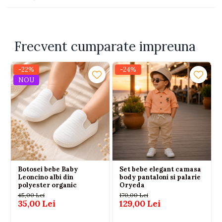
Costumul pentru bebe baieti este potrivit pentru
parintii care cauta haine elegante copii, costume bebe
premium sau tinute moderne pentru evenimente
speciale.
Frecvent cumparate impreuna
Material: 100% bumbac
Culoare: gri deschis
Brand: Terry
-22%
-24%
Spalare: 40°C
NOU
Botosei bebe Baby
Set bebe elegant camasa
Leoncino albi din
body pantaloni si palarie
polyester organic
Oryeda
45,00 Lei
170,00 Lei
35,00 Lei
129,00 Lei