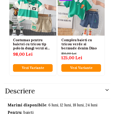
Costumas pentru
Compleu baieti cu
baietei cu tricou tip
tricou verde si
polo in dungi verzi si
bermude denim Dino
IVOIRE
98,00 Lei
150,00 Lei
125,00 Lei
Vezi Variante
Vezi Variante
Descriere
Marimi disponibile
: 6 luni, 12 luni, 18 luni, 24 luni
Pentru
: baieti