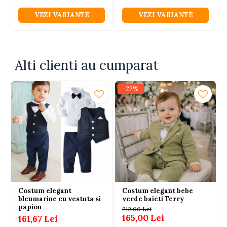
VEZI VARIANTE
VEZI VARIANTE
Alti clienti au cumparat
-22%
Costum elegant
Costum elegant bebe
bleumarine cu vestuta si
verde baieti Terry
papion
212,00 Lei
165,00 Lei
161,67 Lei