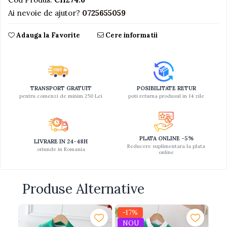
Ai nevoie de ajutor?
0725655059
Adauga la Favorite
Cere informatii
TRANSPORT GRATUIT
POSIBILITATE RETUR
pentru comenzi de minim 250 Lei
poti returna produsul in 14 zile
PLATA ONLINE -5%
LIVRARE IN 24-48H
Reducere suplimentara la plata
oriunde in Romania
online
Produse Alternative
-17%
NOU