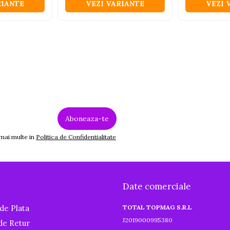
RIANTE
VEZI VARIANTE
VEZI 
 mai multe in
Politica de Confidentialitate
Date comerciale
de Plata
TOTAL TOPMAG S.R.L
J2019000995380
 de Retur