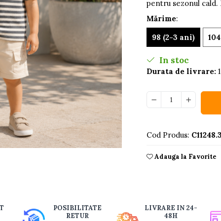
pentru sezonul cald.
Mărime
:
98 (2-3 ani)
104
In stoc
Durata de livrare:
1
Cod Produs:
C11248.
Adauga la Favorite
buie
T
POSIBILITATE
LIVRARE IN 24-
ook
RETUR
48H