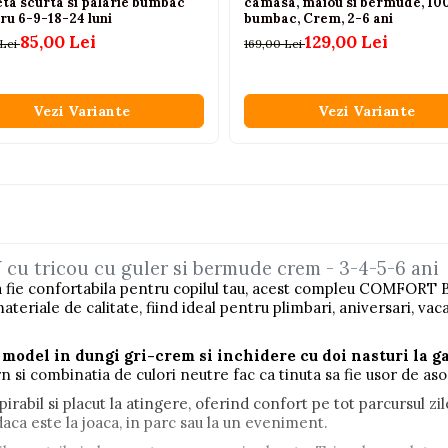
eta scurta si palarie bumbac
camasa, maiou si bermude, 1
ru 6-9-18-24 luni
bumbac, Crem, 2-6 ani
85,00 Lei
129,00 Lei
 Lei
169,00 Lei
Vezi Variante
Vezi Variante
u tricou cu guler si bermude crem - 3-4-5-6 ani
 sa fie confortabila pentru copilul tau, acest compleu COMFORT
materiale de calitate, fiind ideal pentru plimbari, aniversari, v
, model in dungi gri-crem si inchidere cu doi nasturi la g
si combinatia de culori neutre fac ca tinuta sa fie usor de asor
pirabil si placut la atingere, oferind confort pe tot parcursul zil
daca este la joaca, in parc sau la un eveniment.