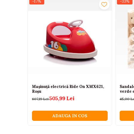
-17%
-33%
6 ani
Camioane electrice
Material
Imbracaminte
Seturi copii si bebelusi
100% bumbac
Intretinere
Salopete bebe
Costumase
Rochite
Spalare la 30°C.
Accesorii copii
Compleul COMFORT BABY este alegerea perfecta pen
calitate, designul modern si croiala lejera trans
Body-uri bebe
Treninguri copii
Mașinuță electrică Ride On XMX621,
Sandale
Roșu
verde 
Baia bebelusului
505,99 Lei
607,19 Lei
45,00 L
Incaltaminte
ADAUGA IN COS
Adidasi
Pantofiori