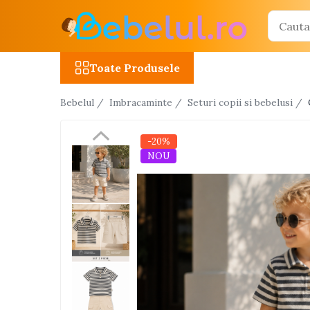
Toate Produsele
Toate Produsele
Jucarii cu telecomanda (RC)
Bebelul /
Imbracaminte /
Seturi copii si bebelusi /
Masinute R/C
Tancuri R/C
-20%
Atv-uri R/C
NOU
Avioane si elicoptere R/C
Camioane R/C
Motociclete R/C
Roboti R/C
Utilaje constructii R/C
Jucarii