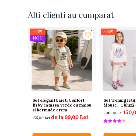
Tenisi
Botosi
Alti clienti au cumparat
Sandale
Cizme
-23%
-25%
NOU
Bebe la masa
Scaune de masa
Accesorii pentru hranire
Seturi de hranire
Cani, pahare si accesorii
Biberoane
Suzete si accesorii
Set elegant baieti Confort
Set trening feti
Baby camasa verde cu maiou
Mouse – 1 bluză 
Incalzitoare pentru biberoane si
si bermude crem
150,
200,00 Lei
alimente
de la 99,00 Lei
155,00 Lei
Bavete