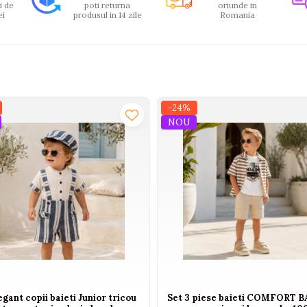
i de
poti returna
oriunde in
ei
produsul in 14 zile
Romania
-24%
NOU
egant copii baieti Junior tricou
Set 3 piese baieti COMFORT B