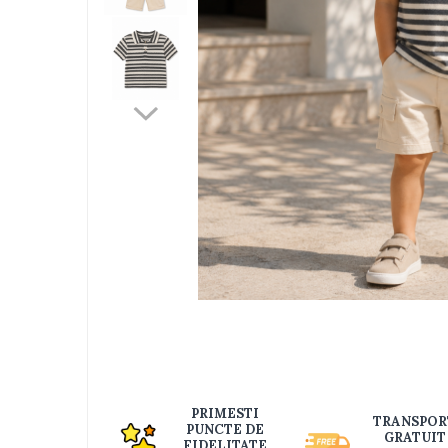
Jucarii bebelusi
Interactive, educative si muzicale
Saltelute si centre de activitati
Jucarii de baie
De plus
Zornaitoare
Pentru dentitie
Masinute
Papusi
Supermarket
Puzzle
Seturi camion
Table desen copii
Jucarii de baie
Distri
pe
Seturi de frumusete
PRIMESTI
TRANSPOR
Faceb
PUNCTE DE
Caluti balansoar
GRATUIT
FIDELITATE