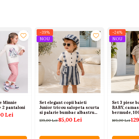
-39%
-24%
NOU
NOU
țe Minnie
Set elegant copii baieti
Set 3 piese 
+ 2 pantaloni
Junior tricou salopeta scurta
BABY, camasa
si palarie bumbac albastru
bermude, 10
00 Lei
6-9-18-24 luni
Crem, 2-6 an
85,00 Lei
129
139,00 Lei
169,00 Lei