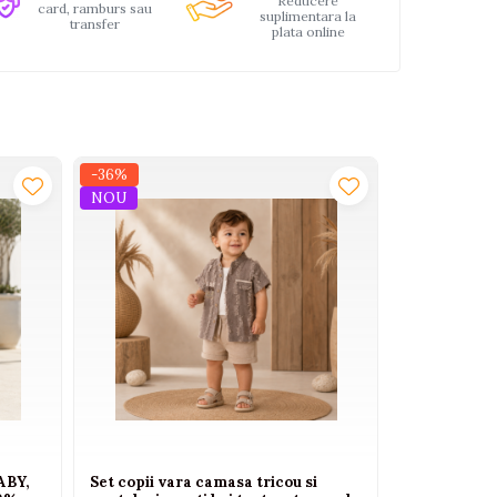
Reducere
card, ramburs sau
suplimentara la
transfer
plata online
-36%
-21%
NOU
NOU
ABY,
Set copii vara camasa tricou si
Compleu baie