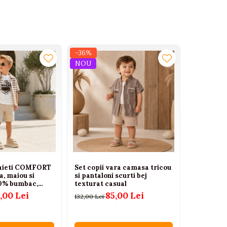
-36%
-24%
NOU
baieti COMFORT
Set copii vara camasa tricou
Set bebe 
, maiou si
si pantaloni scurti bej
body panta
0% bumbac,
texturat casual
Oryeda
i
,00 Lei
85,00 Lei
132,00 Lei
129,00 Lei