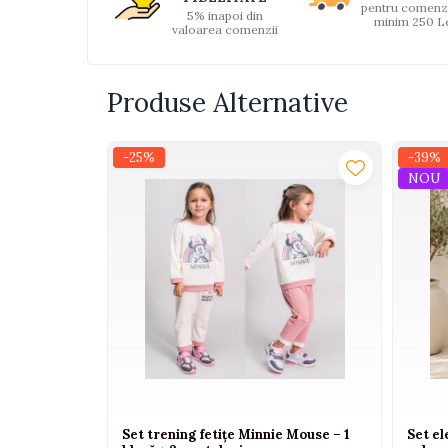
pentru comenz
5% inapoi din
Interactive, educative si
minim 250 L
valoarea comenzii
muzicale
Figurine
Produse Alternative
Ateliere si unelte
Blocuri de constructie
-25%
-39%
Covorase de dans
NOU
Creative
De plus
Electrocasnice si bucatarii
Fotolii gonflabile
Jocuri de indemanare
Jocuri sportive
Jucarii educative din lemn
Motociclete
Set trening fetițe Minnie Mouse – 1
Set el
Muzica si instrumente