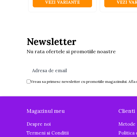
VEZI VARIANTE
VEZI VA
Igiena si ingrijire
Baia bebelusului
Termometre pentru baie
Prosoape
Cadite
Newsletter
Halate de baie
Nu rata ofertele si promotiile noastre
Cutii pentru suzete si depozitare
Aspiratoare nazale si filtre
Perii pentru biberoane si tetine
Vreau sa primesc newsletter cu promotiile magazinului. Afla
Periute de dinti
Olite si reductoare WC
Scutece si accesorii
Magazinul meu
Clienti
Pentru Mamici
Igiena si Ingrijire Postnatala
Despre noi
Metode 
Ingrijire cosmetica mamici
Termeni si Conditii
Politica
Perioada Alaptarii