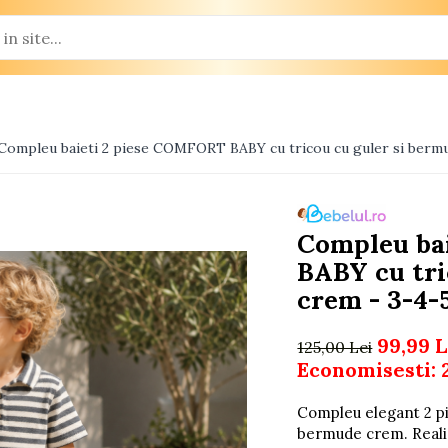
Compleu baieti 2 piese COMFORT BABY cu tricou cu guler si bermu
Compleu ba
BABY cu tri
crem - 3-4-
99,99 L
125,00 Lei
Economisesti:
Compleu elegant 2 pi
bermude crem. Realiz