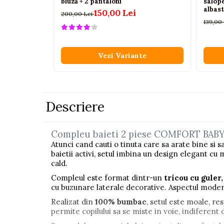
bluză + 2 pantaloni
salop
albast
Pistoale
150,00 Lei
200,00 Lei
139,00
Plastilina
Proiectoare
Vezi Variante
Saltelute si centre de activitati
Set Avioane si submarine
Seturi de doctor
Descriere
Seturi de rufe
Trenulete
Compleu baieti 2 piese COMFORT BABY c
Trenuri cu sine
Atunci cand cauti o tinuta care sa arate bine si
Vehicule de constructii
baietii activi, setul imbina un design elegant cu 
cald.
Jucarii exterior
Compleul este format dintr-un
tricou cu guler
cu buzunare laterale decorative. Aspectul modern 
Ride-on
Realizat din
100% bumbac
, setul este moale, res
Biciclete
permite copilului sa se miste in voie, indiferent 
Triciclete