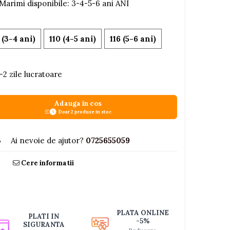
 Marimi disponibile: 3-4-5-6 ani ANI
 (3-4 ani)
110 (4-5 ani)
116 (5-6 ani)
-2 zile lucratoare
Adauga in cos
Doar 2 produse in stoc
3
Ai nevoie de ajutor?
0725655059
Cere informatii
PLATA ONLINE
PLATI IN
-5%
SIGURANTA