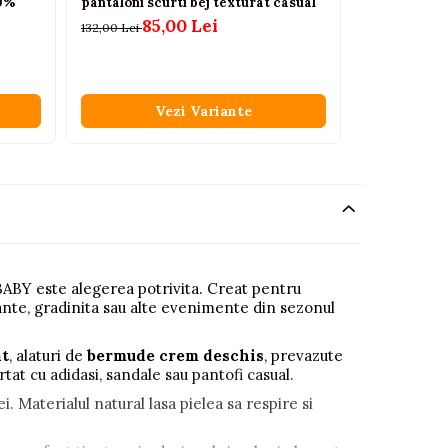
00%
pantaloni scurti bej texturat casual
pantaloni c
85,00 Lei
99
132,00 Lei
125,00 Lei
Vezi Variante
V
 BABY este alegerea potrivita. Creat pentru
acante, gradinita sau alte evenimente din sezonul
at
, alaturi de
bermude crem deschis
, prevazute
tat cu adidasi, sandale sau pantofi casual.
ei. Materialul natural lasa pielea sa respire si