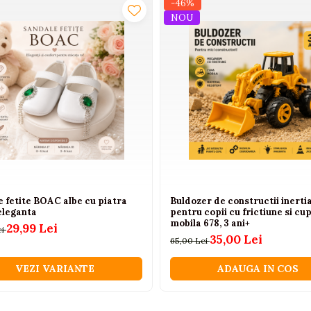
-46%
NOU
tru parintii care isi doresc o tinuta eleganta, practica si co
forma acest set intr-o piesa esentiala pentru garderoba de vara 
 fetite BOAC albe cu piatra
Buldozer de constructii inertia
eleganta
pentru copii cu frictiune si cu
mobila 678, 3 ani+
29,99 Lei
ei
35,00 Lei
65,00 Lei
VEZI VARIANTE
ADAUGA IN COS