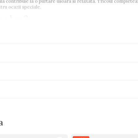
ila contribuie la o purtare usoara si relaxata. Tricoul completea
ntru ocazii speciale.
ompleu?
care
ari si evenimente
a