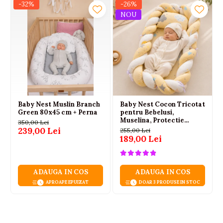
-32%
-26%
NOU
Baby Nest Muslin Branch
Baby Nest Cocon Tricotat
Green 80x45 cm + Perna
pentru Bebelusi,
Muselina, Protectie
350,00 Lei
Impletita, Saltea si
239,00 Lei
255,00 Lei
Pernuta Incluse, 72 x 52
189,00 Lei
cm, Galben, 0-1 Ani
ADAUGA IN COS
ADAUGA IN COS
APROAPE EPUIZAT
DOAR 3 PRODUSE IN STOC