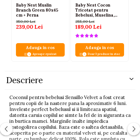
Baby Nest Muslin
Baby Nest Cocon
Ba
Branch Green 80x45
Tricotat pentru
di
cm + Perna
Bebelusi, Muselina,
dr
Protectie Impletita,
pe
350,00 Lei
255,00 Lei
32
Saltea si Pernuta
239,00 Lei
189,00 Lei
2
Incluse, 72 x 52 cm,
Galben, 0-1 Ani
Adauga in cos
Adauga in cos
Aproape epuizat
Doar 3 produse in stoc
Descriere
Coconul pentru bebelusi Sensillo Velvet a fost creat
pentru copii de la nastere pana la aproximativ 6 luni.
Inveleste perfect bebelusul si ii limiteaza spatiul,
datorita caruia copilul se simte la fel de in siguranta ca
in burtica mamei. Marginile inalte impiedica
rostogolirea copilului. Baza este o saltea detasabila,
acoperita pe o parte cu material velvet si, pe cealalta
parte, cu bumbac delicat 100%. Rola este umpluta cu