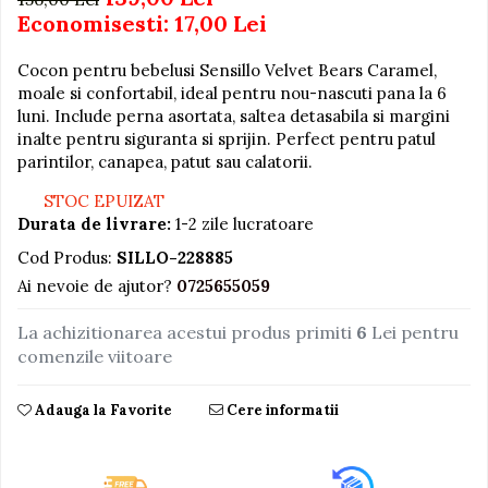
Economisesti:
17,00
Lei
Jucarii educative din lemn
Motociclete
Cocon pentru bebelusi Sensillo Velvet Bears Caramel,
moale si confortabil, ideal pentru nou-nascuti pana la 6
Muzica si instrumente
luni. Include perna asortata, saltea detasabila si margini
Pistoale
inalte pentru siguranta si sprijin. Perfect pentru patul
parintilor, canapea, patut sau calatorii.
Plastilina
STOC EPUIZAT
Proiectoare
Durata de livrare:
1-2 zile lucratoare
Saltelute si centre de activitati
Cod Produs:
SILLO-228885
Set Avioane si submarine
Ai nevoie de ajutor?
0725655059
Seturi de doctor
La achizitionarea acestui produs primiti
6
Lei pentru
Seturi de rufe
comenzile viitoare
Trenulete
Trenuri cu sine
Adauga la Favorite
Cere informatii
Vehicule de constructii