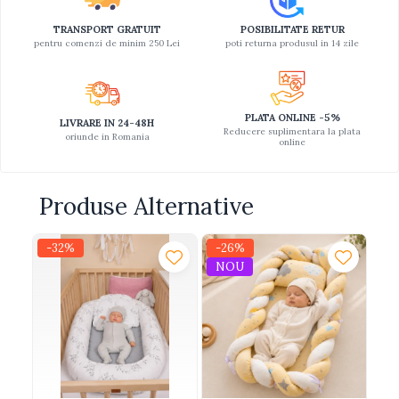
TRANSPORT GRATUIT
POSIBILITATE RETUR
pentru comenzi de minim 250 Lei
poti returna produsul in 14 zile
PLATA ONLINE -5%
LIVRARE IN 24-48H
Reducere suplimentara la plata
oriunde in Romania
online
Produse Alternative
-32%
-26%
-
NOU